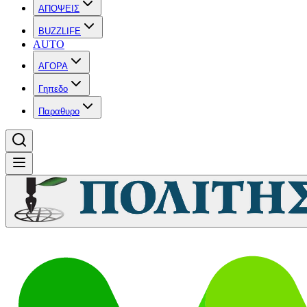
ΑΠΟΨΕΙΣ
BUZZLIFE
AUTO
ΑΓΟΡΑ
Γηπεδο
Παραθυρο