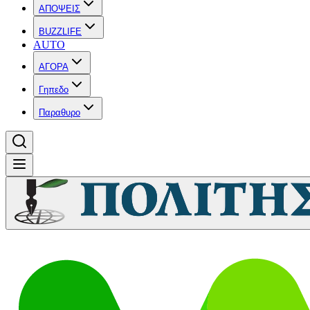
ΑΠΟΨΕΙΣ
BUZZLIFE
AUTO
ΑΓΟΡΑ
Γηπεδο
Παραθυρο