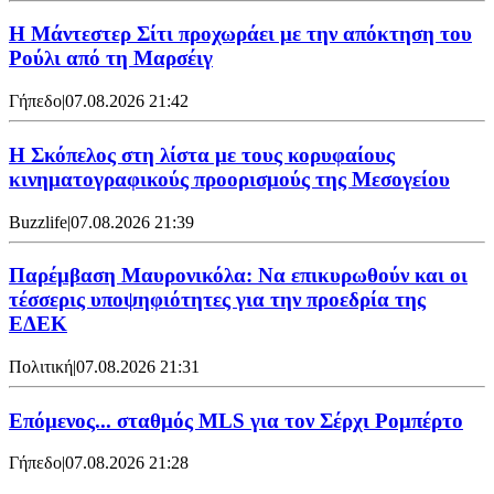
Η Μάντεστερ Σίτι προχωράει με την απόκτηση του
Ρούλι από τη Μαρσέιγ
Γήπεδο
|
07.08.2026 21:42
Η Σκόπελος στη λίστα με τους κορυφαίους
κινηματογραφικούς προορισμούς της Μεσογείου
Buzzlife
|
07.08.2026 21:39
Παρέμβαση Μαυρονικόλα: Να επικυρωθούν και οι
τέσσερις υποψηφιότητες για την προεδρία της
ΕΔΕΚ
Πολιτική
|
07.08.2026 21:31
Επόμενος... σταθμός MLS για τον Σέρχι Ρομπέρτο
Γήπεδο
|
07.08.2026 21:28