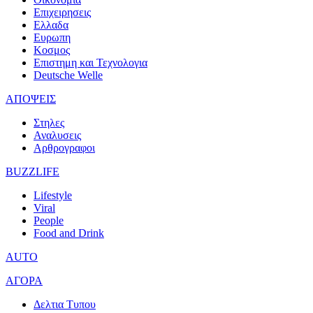
Επιχειρησεις
Ελλαδα
Ευρωπη
Κοσμος
Επιστημη και Τεχνολογια
Deutsche Welle
ΑΠΟΨΕΙΣ
Στηλες
Αναλυσεις
Αρθρογραφοι
BUZZLIFE
Lifestyle
Viral
People
Food and Drink
AUTO
ΑΓΟΡΑ
Δελτια Τυπου