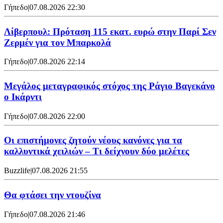
Γήπεδο
|
07.08.2026 22:30
Λίβερπουλ: Πρόταση 115 εκατ. ευρώ στην Παρί Σεν
Ζερμέν για τον Μπαρκολά
Γήπεδο
|
07.08.2026 22:14
Μεγάλος μεταγραφικός στόχος της Ράγιο Βαγεκάνο
ο Ικάρντι
Γήπεδο
|
07.08.2026 22:00
Οι επιστήμονες ζητούν νέους κανόνες για τα
καλλυντικά χειλιών – Τι δείχνουν δύο μελέτες
Buzzlife
|
07.08.2026 21:55
Θα φτάσει την ντουζίνα
Γήπεδο
|
07.08.2026 21:46