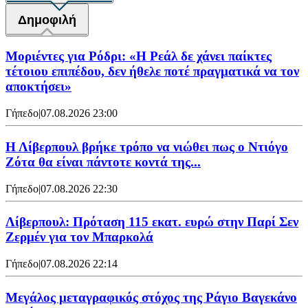
Δημοφιλή
Μοριέντες για Ρόδρι: «Η Ρεάλ δε χάνει παίκτες
τέτοιου επιπέδου, δεν ήθελε ποτέ πραγματικά να τον
αποκτήσει»
Γήπεδο
|
07.08.2026 23:00
Η Λίβερπουλ βρήκε τρόπο να νιώθει πως ο Ντιόγο
Ζότα θα είναι πάντοτε κοντά της...
Γήπεδο
|
07.08.2026 22:30
Λίβερπουλ: Πρόταση 115 εκατ. ευρώ στην Παρί Σεν
Ζερμέν για τον Μπαρκολά
Γήπεδο
|
07.08.2026 22:14
Μεγάλος μεταγραφικός στόχος της Ράγιο Βαγεκάνο