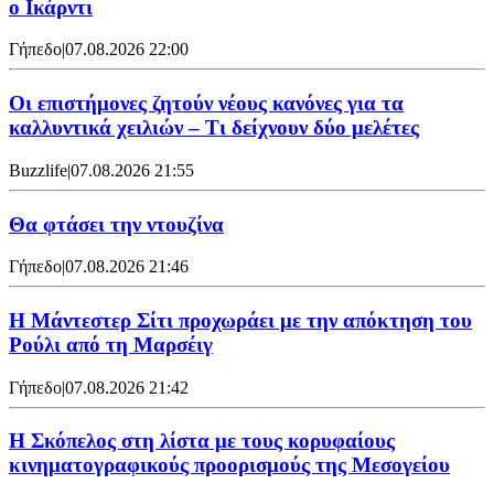
ο Ικάρντι
Γήπεδο
|
07.08.2026 22:00
Οι επιστήμονες ζητούν νέους κανόνες για τα
καλλυντικά χειλιών – Τι δείχνουν δύο μελέτες
Buzzlife
|
07.08.2026 21:55
Θα φτάσει την ντουζίνα
Γήπεδο
|
07.08.2026 21:46
Η Μάντεστερ Σίτι προχωράει με την απόκτηση του
Ρούλι από τη Μαρσέιγ
Γήπεδο
|
07.08.2026 21:42
Η Σκόπελος στη λίστα με τους κορυφαίους
κινηματογραφικούς προορισμούς της Μεσογείου