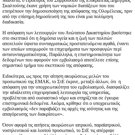
Μάλιστα, ο Πρόεδρος του Συμβουλίου της Επικρατείας Δημήτριος
Σκαλτούνης έκανε χρήση των νομικών διατάξεων που του
επιτρέπουν την δημοσιοποίηση της απόφασης της Ολομέλειας, πριν
από την επίσημη δημοσίευσή της που είναι μια πολύμηνη
διαδικασία.
Η απόφαση των λειτουργών του Ανώτατου Δικαστηρίου βασίστηκε
στο σκεπτικό ότι η δημόσια υγεία και η ζωή των πολιτών
αποτελούν ύψιστα συνταγματικώς προστατευόμενα αγαθά, έναντι
των οποίων υποχωρούν τα επιχειρήματα των προσφυγών περί
αντισυνταγματικότητας. Παράλληλα, η επιστημονικότητα των
δεδομένων που αφορούν τον εμβολιασμό αποτέλεσε επίσης
σημαντικό τμήμα του σκεπτικού της απόφασης.
Ειδικότερα, ως προς την αίτηση ακυρώσεως μελών του
προσωπικού της ΕΜΑΚ, το ΣτΕ έκρινε, μεταξύ άλλων, ότι η
απόφαση για την υποχρεωτικότητα του εμβολιασμού, διασφαλίζει
την αδιάλειπτη επιχειρησιακή λειτουργία της υπηρεσίας,
προβλέπεται από ουσιαστικό νόμο και στηρίζεται σε έγκυρα
επιστημονικά δεδομένα. Ακόμα, κρίθηκε ότι ο υποχρεωτικός
εμβολιασμός «δεν παραβιάζει τις αρχές της ισότητας και της
απαγόρευσης των διακρίσεων».
Όσον αφορά τις αιτήσεις ακυρώσεων ιατρικού, παραϊατρικού,
νοσηλευτικού και λοιπού προσωπικό, το ΣτΕ τις απέρριψε