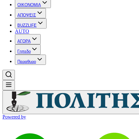
OIKONOMIA
ΑΠΟΨΕΙΣ
BUZZLIFE
AUTO
ΑΓΟΡΑ
Γηπεδο
Παραθυρο
Powered by