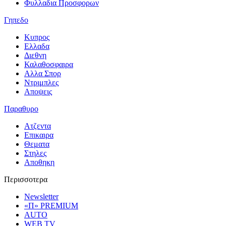
Φυλλαδια Προσφορων
Γηπεδο
Κυπρος
Ελλαδα
Διεθνη
Καλαθοσφαιρα
Αλλα Σπορ
Ντριμπλες
Αποψεις
Παραθυρο
Ατζεντα
Επικαιρα
Θεματα
Στηλες
Αποθηκη
Περισσοτερα
Newsletter
«Π» PREMIUM
AUTO
WEB TV