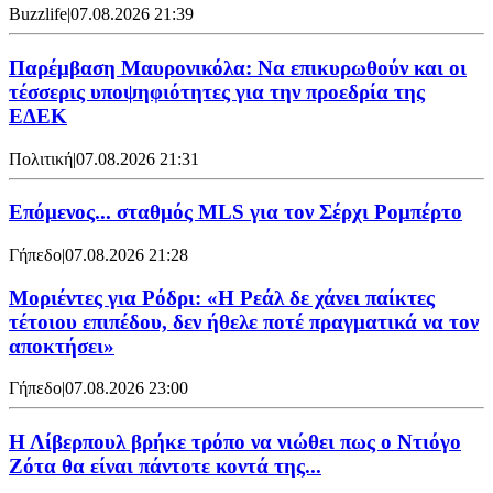
Buzzlife
|
07.08.2026 21:39
Παρέμβαση Μαυρονικόλα: Να επικυρωθούν και οι
τέσσερις υποψηφιότητες για την προεδρία της
ΕΔΕΚ
Πολιτική
|
07.08.2026 21:31
Επόμενος... σταθμός MLS για τον Σέρχι Ρομπέρτο
Γήπεδο
|
07.08.2026 21:28
Μοριέντες για Ρόδρι: «Η Ρεάλ δε χάνει παίκτες
τέτοιου επιπέδου, δεν ήθελε ποτέ πραγματικά να τον
αποκτήσει»
Γήπεδο
|
07.08.2026 23:00
Η Λίβερπουλ βρήκε τρόπο να νιώθει πως ο Ντιόγο
Ζότα θα είναι πάντοτε κοντά της...