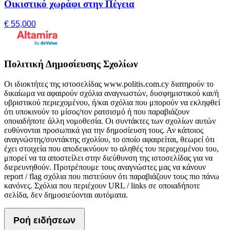
Οικιστικό χωράφι στην Πέγεια
€ 55,000
Πολιτική Δημοσίευσης Σχολίων
Οι ιδιοκτήτες της ιστοσελίδας www.politis.com.cy διατηρούν το
δικαίωμα να αφαιρούν σχόλια αναγνωστών, δυσφημιστικού και/ή
υβριστικού περιεχομένου, ή/και σχόλια που μπορούν να εκληφθεί
ότι υποκινούν το μίσος/τον ρατσισμό ή που παραβιάζουν
οποιαδήποτε άλλη νομοθεσία. Οι συντάκτες των σχολίων αυτών
ευθύνονται προσωπικά για την δημοσίευση τους. Αν κάποιος
αναγνώστης/συντάκτης σχολίου, το οποίο αφαιρείται, θεωρεί ότι
έχει στοιχεία που αποδεικνύουν το αληθές του περιεχομένου του,
μπορεί να τα αποστείλει στην διεύθυνση της ιστοσελίδας για να
διερευνηθούν. Προτρέπουμε τους αναγνώστες μας να κάνουν
report / flag σχόλια που πιστεύουν ότι παραβιάζουν τους πιο πάνω
κανόνες. Σχόλια που περιέχουν URL / links σε οποιαδήποτε
σελίδα, δεν δημοσιεύονται αυτόματα.
Ροή ειδήσεων