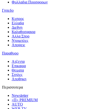
Φυλλαδια Προσφορων
Γηπεδο
Κυπρος
Ελλαδα
Διεθνη
Καλαθοσφαιρα
Αλλα Σπορ
Ντριμπλες
Αποψεις
Παραθυρο
Ατζεντα
Επικαιρα
Θεματα
Στηλες
Αποθηκη
Περισσοτερα
Newsletter
«Π» PREMIUM
AUTO
WEB TV