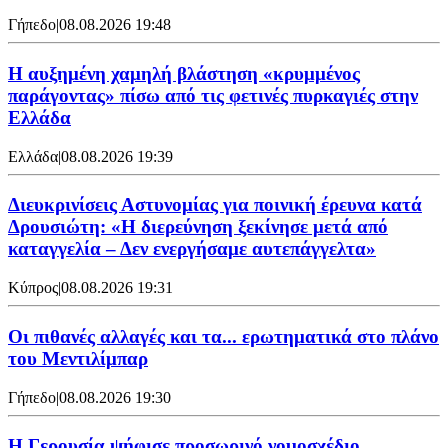
Γήπεδο
|
08.08.2026 19:48
Η αυξημένη χαμηλή βλάστηση «κρυμμένος
παράγοντας» πίσω από τις φετινές πυρκαγιές στην
Ελλάδα
Ελλάδα
|
08.08.2026 19:39
Διευκρινίσεις Αστυνομίας για ποινική έρευνα κατά
Δρουσιώτη: «Η διερεύνηση ξεκίνησε μετά από
καταγγελία – Δεν ενεργήσαμε αυτεπάγγελτα»
Κύπρος
|
08.08.2026 19:31
Οι πιθανές αλλαγές και τα... ερωτηματικά στο πλάνο
του Μεντιλίμπαρ
Γήπεδο
|
08.08.2026 19:30
Η Γερουσία ψήφισε προσωρινό νομοσχέδιο