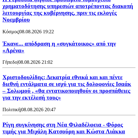
χρηματοδότησης υπηρεσιών αποτρέποντας διακοπή
λειτουργίας της κυβέρνησης, πριν τις εκλογές
Νοεμβρίου
Κόσμος
|
08.08.2026 19:22
Έκανε... απόδραση η «συγκάτοικος» από την
«Αρένα»
Γήπεδο
|
08.08.2026 21:02
Χριστοδουλίδης: Δεκατρία εθνικά και και πέντε
διεθνή εντάλματα σε ισχύ για τις δολοφονίες Ισαάκ
– Σολωμού , «θα εντατικοποιηθούν οι προσπάθειες
για την εκτέλεσή τους»
Πολιτική
|
08.08.2026 20:47
Ρίγη συγκίνησης στη Νέα Φιλαδέλφεια - Φόρος
τιμής για Μιχάλη Κατσούρη και Κώστα Λιάκκα