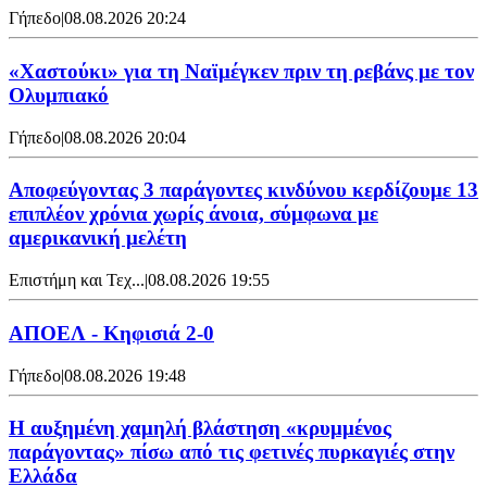
Γήπεδο
|
08.08.2026 20:24
«Χαστούκι» για τη Ναϊμέγκεν πριν τη ρεβάνς με τον
Ολυμπιακό
Γήπεδο
|
08.08.2026 20:04
Αποφεύγοντας 3 παράγοντες κινδύνου κερδίζουμε 13
επιπλέον χρόνια χωρίς άνοια, σύμφωνα με
αμερικανική μελέτη
Επιστήμη και Τεχ...
|
08.08.2026 19:55
ΑΠΟΕΛ - Κηφισιά 2-0
Γήπεδο
|
08.08.2026 19:48
Η αυξημένη χαμηλή βλάστηση «κρυμμένος
παράγοντας» πίσω από τις φετινές πυρκαγιές στην
Ελλάδα