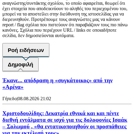
αναγνώστης/συντάκτης σχολίου, το οποίο αφαιρείται, θεωρεί ότι
έχει στοιχεία που αποδεικνύουν το αληθές του περιεχομένου του,
μπορεί να τα αποστείλει στην διεύθυνση της ιστοσελίδας για να
διερευνηθούν. Προτρέπουμε τους αναγνώστες μας να κάνουν
report / flag σχόλια που πιστεύουν ότι παραβιάζουν τους πιο πάνω
κανόνες. Σχόλια που περιέχουν URL / links σε οποιαδήποτε
σελίδα, δεν δημοσιεύονται αυτόματα.
Ροή ειδήσεων
Δημοφιλή
Έκανε... απόδραση η «συγκάτοικος» από την
«Αρένα»
Γήπεδο
|
08.08.2026 21:02
Χριστοδουλίδης: Δεκατρία εθνικά και και πέντε
διεθνή εντάλματα σε ισχύ για τις δολοφονίες Ισαάκ
– Σολωμού , «θα εντατικοποιηθούν οι προσπάθειες
για την εκτέλεσή τους»