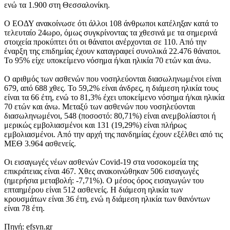
ενώ τα 1.900 στη Θεσσαλονίκη.
Ο ΕΟΔΥ ανακοίνωσε ότι άλλοι 108 άνθρωποι κατέληξαν κατά το
τελευταίο 24ωρο, όμως συγκρίνοντας τα χθεσινά με τα σημερινά
στοιχεία προκύπτει ότι οι θάνατοι ανέρχονται σε 110. Από την
έναρξη της επιδημίας έχουν καταγραφεί συνολικά 22.476 θάνατοι.
Το 95% είχε υποκείμενο νόσημα ή/και ηλικία 70 ετών και άνω.
Ο αριθμός των ασθενών που νοσηλεύονται διασωληνωμένοι είναι
679, από 688 χθες. Το 59,2% είναι άνδρες, η διάμεση ηλικία τους
είναι τα 66 έτη, ενώ τo 81,3% έχει υποκείμενο νόσημα ή/και ηλικία
70 ετών και άνω. Μεταξύ των ασθενών που νοσηλεύονται
διασωληνωμένοι, 548 (ποσοστό: 80,71%) είναι ανεμβολίαστοι ή
μερικώς εμβολιασμένοι και 131 (19,29%) είναι πλήρως
εμβολιασμένοι. Από την αρχή της πανδημίας έχουν εξέλθει από τις
ΜΕΘ 3.964 ασθενείς.
Οι εισαγωγές νέων ασθενών Covid-19 στα νοσοκομεία της
επικράτειας είναι 467. Χθες ανακοινώθηκαν 506 εισαγωγές
(ημερήσια μεταβολή: -7,71%). Ο μέσος όρος εισαγωγών του
επταημέρου είναι 512 ασθενείς. Η διάμεση ηλικία των
κρουσμάτων είναι 36 έτη, ενώ η διάμεση ηλικία των θανόντων
είναι 78 έτη.
Πηγή: efsyn.gr