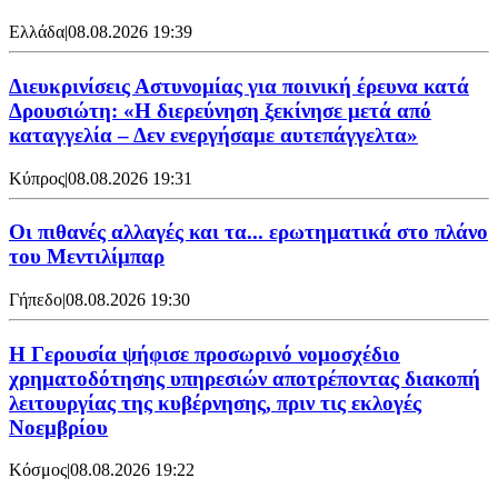
Ελλάδα
|
08.08.2026 19:39
Διευκρινίσεις Αστυνομίας για ποινική έρευνα κατά
Δρουσιώτη: «Η διερεύνηση ξεκίνησε μετά από
καταγγελία – Δεν ενεργήσαμε αυτεπάγγελτα»
Κύπρος
|
08.08.2026 19:31
Οι πιθανές αλλαγές και τα... ερωτηματικά στο πλάνο
του Μεντιλίμπαρ
Γήπεδο
|
08.08.2026 19:30
Η Γερουσία ψήφισε προσωρινό νομοσχέδιο
χρηματοδότησης υπηρεσιών αποτρέποντας διακοπή
λειτουργίας της κυβέρνησης, πριν τις εκλογές
Νοεμβρίου
Κόσμος
|
08.08.2026 19:22