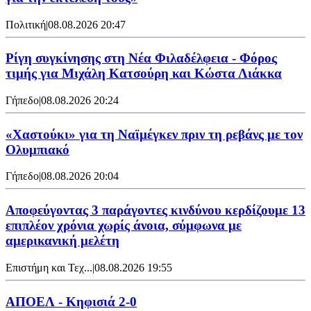
Πολιτική
|
08.08.2026 20:47
Ρίγη συγκίνησης στη Νέα Φιλαδέλφεια - Φόρος
τιμής για Μιχάλη Κατσούρη και Κώστα Λιάκκα
Γήπεδο
|
08.08.2026 20:24
«Χαστούκι» για τη Ναϊμέγκεν πριν τη ρεβάνς με τον
Ολυμπιακό
Γήπεδο
|
08.08.2026 20:04
Αποφεύγοντας 3 παράγοντες κινδύνου κερδίζουμε 13
επιπλέον χρόνια χωρίς άνοια, σύμφωνα με
αμερικανική μελέτη
Επιστήμη και Τεχ...
|
08.08.2026 19:55
ΑΠΟΕΛ - Κηφισιά 2-0