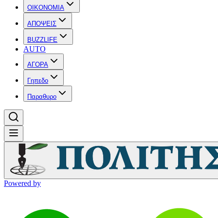
OIKONOMIA
ΑΠΟΨΕΙΣ
BUZZLIFE
AUTO
ΑΓΟΡΑ
Γηπεδο
Παραθυρο
Powered by