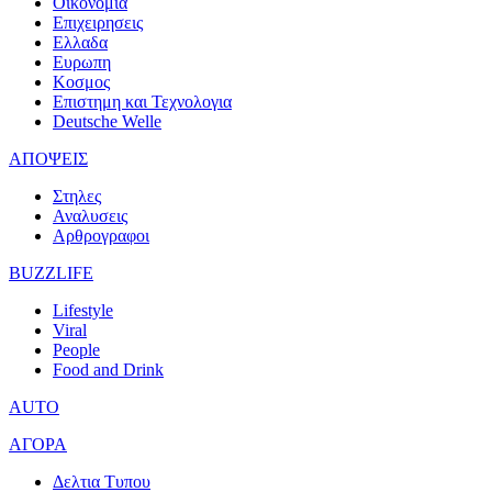
Οικονομια
Επιχειρησεις
Ελλαδα
Ευρωπη
Κοσμος
Επιστημη και Τεχνολογια
Deutsche Welle
ΑΠΟΨΕΙΣ
Στηλες
Αναλυσεις
Αρθρογραφοι
BUZZLIFE
Lifestyle
Viral
People
Food and Drink
AUTO
ΑΓΟΡΑ
Δελτια Τυπου