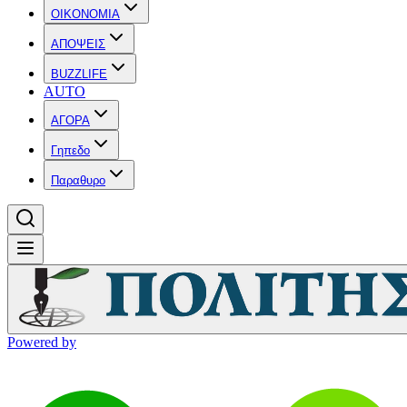
OIKONOMIA
ΑΠΟΨΕΙΣ
BUZZLIFE
AUTO
ΑΓΟΡΑ
Γηπεδο
Παραθυρο
Powered by