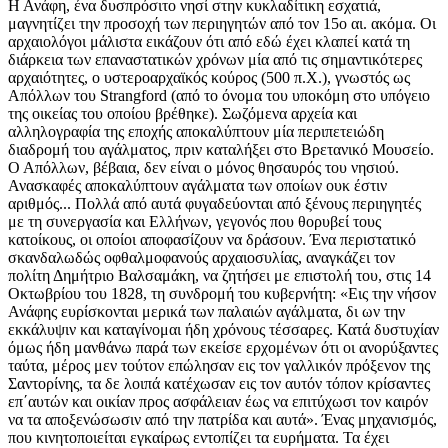
Η Ανάφη, ένα δυσπρόσιτο νησί στην κυκλαδίτικη εσχατιά,
μαγνητίζει την προσοχή των περιηγητών από τον 15ο αι. ακόμα. Οι
αρχαιολόγοι μάλιστα εικάζουν ότι από εδώ έχει κλαπεί κατά τη
διάρκεια των επαναστατικών χρόνων μία από τις σημαντικότερες
αρχαιότητες, ο υστεροαρχαϊκός κούρος (500 π.Χ.), γνωστός ως
Απόλλων του Strangford (από το όνομα του υποκόμη στο υπόγειο
της οικείας του οποίου βρέθηκε). Σωζόμενα αρχεία και
αλληλογραφία της εποχής αποκαλύπτουν μία περιπετειώδη
διαδρομή του αγάλματος, πριν καταλήξει στο Βρετανικό Μουσείο.
Ο Απόλλων, βέβαια, δεν είναι ο μόνος θησαυρός του νησιού.
Ανασκαφές αποκαλύπτουν αγάλματα των οποίων ουκ έστιν
αριθμός... Πολλά από αυτά φυγαδεύονται από ξένους περιηγητές
με τη συνεργασία και Ελλήνων, γεγονός που θορυβεί τους
κατοίκους, οι οποίοι αποφασίζουν να δράσουν. Ένα περιστατικό
σκανδαλωδώς οφθαλμοφανούς αρχαιοσυλίας, αναγκάζει τον
πολίτη Δημήτριο Βαλσαμάκη, να ζητήσει με επιστολή του, στις 14
Οκτωβρίου του 1828, τη συνδρομή του κυβερνήτη: «Εις την νήσον
Ανάφης ευρίσκονται μερικά των παλαιών αγάλματα, δι ων την
εκκάλυψιν και καταγίνομαι ήδη χρόνους τέσσαρες. Κατά δυστυχίαν
όμως ήδη μανθάνω παρά των εκείσε ερχομένων ότι οι ανορύξαντες
ταύτα, μέρος μεν τούτον επώλησαν εις τον γαλλικόν πρόξενον της
Σαντορίνης, τα δε λοιπά κατέχωσαν εις τον αυτόν τόπον κρίσαντες
επ΄αυτών και οικίαν προς ασφάλειαν έως να επιτύχωσι τον καιρόν
να τα αποξενώσωσιν από την πατρίδα και αυτά». Ένας μηχανισμός,
που κινητοποιείται εγκαίρως εντοπίζει τα ευρήματα. Τα έχει