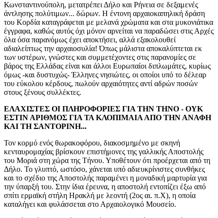
Κωνσταντινούπολη, μετατρέπει Δήλο και Ρήνεια σε δεξαμενές
άντλησης πολύτιμων... δώρων. Η έντονη αρχαιοκαπηλική δράση
του Κορδία καταγράφεται με μελανά χρώματα και στα μυκονιάτικα
έγγραφα, καθώς αυτός όχι μόνον αρνείται να παραδώσει στις Αρχές
όλα όσα παρανόμως έχει αποκτήσει, αλλά εξακολουθεί
αδιαλείπτως την αρχαιοσυλία! Όπως μάλιστα αποκαλύπτεται εκ
των υστέρων, γνώστες και συμμετέχοντες στις παρανομίες σε
βάρος της Ελλάδας είναι και άλλοι Ευρωπαίοι διπλωμάτες, κυρίως
όμως -και δυστυχώς- Έλληνες νησιώτες, οι οποίοι υπό το δέλεαρ
του εύκολου κέρδους, πωλούν αρχαιότητες αντί αδρών ποσών
στους ξένους συλλέκτες.
ΕΛΑΧΙΣΤΕΣ ΟΙ ΠΛΗΡΟΦΟΡΙΕΣ ΓΙΑ ΤΗΝ ΤΗΝΟ - ΟΥΚ
ΕΣΤΙΝ ΑΡΙΘΜΟΣ ΓΙΑ ΤΑ ΚΛΟΠΙΜΑΙΑ ΑΠΟ ΤΗΝ ΑΝΑΦΗ
ΚΑΙ ΤΗ ΣΑΝΤΟΡΙΝΗ...
Τον κορμό ενός θωρακοφόρου, διακοσμημένο με σκηνή
κενταυρομαχίας βρίσκουν επιστήμονες της γαλλικής Αποστολής
του Μοριά στη χώρα της Τήνου. Υποθέτουν ότι προέρχεται από τη
Δήλο. Το γλυπτό, ωστόσο, χάνεται υπό αδιευκρίνιστες συνθήκες
και το σχέδιο της Αποστολής παραμένει η μοναδική μαρτυρία για
την ύπαρξή του. Στην ίδια έρευνα, η αποστολή εντοπίζει έξω από
σπίτι ερμαϊκή στήλη Ηρακλή με λεοντή (2ος αι. π.Χ), η οποία
καταλήγει και φυλάσσεται στο Αρχαιολογικό Μουσείο.