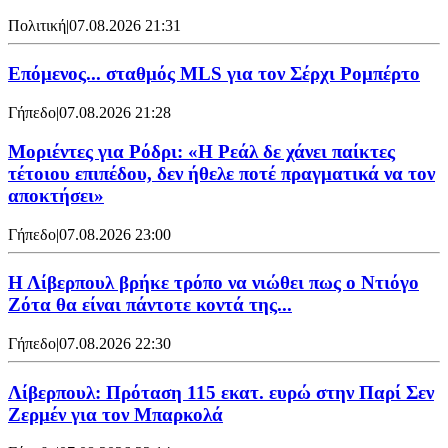
Πολιτική
|
07.08.2026 21:31
Επόμενος... σταθμός MLS για τον Σέρχι Ρομπέρτο
Γήπεδο
|
07.08.2026 21:28
Μοριέντες για Ρόδρι: «Η Ρεάλ δε χάνει παίκτες
τέτοιου επιπέδου, δεν ήθελε ποτέ πραγματικά να τον
αποκτήσει»
Γήπεδο
|
07.08.2026 23:00
Η Λίβερπουλ βρήκε τρόπο να νιώθει πως ο Ντιόγο
Ζότα θα είναι πάντοτε κοντά της...
Γήπεδο
|
07.08.2026 22:30
Λίβερπουλ: Πρόταση 115 εκατ. ευρώ στην Παρί Σεν
Ζερμέν για τον Μπαρκολά