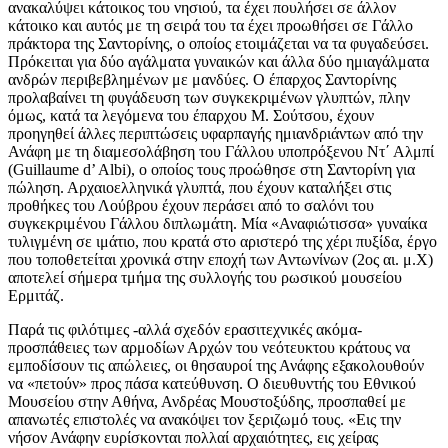
ανακαλύψει κάτοικος του νησιού, τα έχει πουλήσει σε άλλον
κάτοικο και αυτός με τη σειρά του τα έχει προωθήσει σε Γάλλο
πράκτορα της Σαντορίνης, ο οποίος ετοιμάζεται να τα φυγαδεύσει.
Πρόκειται για δύο αγάλματα γυναικών και άλλα δύο ημιαγάλματα
ανδρών περιβεβλημένων με μανδύες. Ο έπαρχος Σαντορίνης
προλαβαίνει τη φυγάδευση των συγκεκριμένων γλυπτών, πλην
όμως, κατά τα λεγόμενα του έπαρχου Μ. Σούτσου, έχουν
προηγηθεί άλλες περιπτώσεις υφαρπαγής ημιανδριάντων από την
Ανάφη με τη διαμεσολάβηση του Γάλλου υποπρόξενου Ντ΄ Αλμπί
(Guillaume d’ Albi), ο οποίος τους προώθησε στη Σαντορίνη για
πώληση. Αρχαιοελληνικά γλυπτά, που έχουν καταλήξει στις
προθήκες του Λούβρου έχουν περάσει από το σαλόνι του
συγκεκριμένου Γάλλου διπλωμάτη. Μία «Αναφιώτισσα» γυναίκα
τυλιγμένη σε ιμάτιο, που κρατά στο αριστερό της χέρι πυξίδα, έργο
που τοποθετείται χρονικά στην εποχή των Αντωνίνων (2ος αι. μ.Χ)
αποτελεί σήμερα τμήμα της συλλογής του ρωσικού μουσείου
Ερμιτάζ.
Παρά τις φιλότιμες -αλλά σχεδόν ερασιτεχνικές ακόμα-
προσπάθειες των αρμοδίων Αρχών του νεότευκτου κράτους να
εμποδίσουν τις απώλειες, οι θησαυροί της Ανάφης εξακολουθούν
να «πετούν» προς πάσα κατεύθυνση. Ο διευθυντής του Εθνικού
Μουσείου στην Αθήνα, Ανδρέας Μουστοξύδης, προσπαθεί με
απανωτές επιστολές να ανακόψει τον ξεριζωμό τους. «Εις την
νήσον Ανάφην ευρίσκονται πολλαί αρχαιότητες, εις χείρας