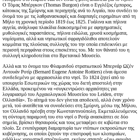
Ο Τόμας Μπέργκον (Thomas Burgon) είναι ο Εγγλέζος έμπορος,
κάτοικος της Σμύρνης και περιηγητής ανά το Αιγαίο, που συνδέει το
όνομά του με τις λαθρανασκαφές και διαρπαγές ευρημάτων από τη
Μήλο τη χρονική περίοδο 1819 έως 1825. Γυάλινα και πήλινα
αγγεία, ανάγλυφα πλακίδια διακοσμημένα με αφηγηματικές
μυθολογικές παραστάσεις, πήλινα ειδώλια, χρυσά κοσμήματα,
νομίσματα, αλλά και νησιωτικοί σφραγιδόλιθοι αποτελούν
κομμάτια της πλούσιας συλλογής του την οποία επιδεικνύει με
περισσή περηφάνια στους επισκέπτες του. Με τον θάνατό του η
συλλογή κληροδοτείται στο Βρετανικό Μουσείο.
Αλλά και το όνομα του Φλαμανδού στρατιωτικού Μπερνάρ Ωζέν
Αντουάν Ροτίρ (Bernard Eugene Antoine Rottiers) είναι άμεσα
συνδεδεμένο με αρχαιοσυλία στο νησί. Το 1824 ζητεί από το
υπουργείο Εσωτερικών της χώρας του διετή αποστολή στην
Ελλάδα, προκειμένου να «συγκεντρώσει αρχαιότητες για
λογαριασμό του Αρχαιολογικού Μουσείου του Leiden, στην
Ολλανδία». Το αίτημά του δεν γίνεται αποδεκτό, αλλά έναν χρόνο
μετά, τού ανατίθεται να συνοδεύσει στη Σμύρνη, μέσω της Μήλου,
τον Ολλανδό πρέσβη στην Κωνσταντινούπολη. Εκμεταλλευόμενος
τη σύντομη παραμονή του στο νησί ο Ροτίρ ανασκάπτει σε δύο
σημεία, βρίσκει θησαυρούς και τους μεταφέρει σε κιβώτια στο
πλοίο. Σε ενυπόγραφη διαμαρτυρία των ντόπιων εκπροσώπων της
κυβέρνησης, οι οποίοι ζητούν την επιστροφή των κλοπιμαίων,
ειδάλλως χρηματική αποζημίωση, εκείνος απαντά: «έχω φιρμάνι