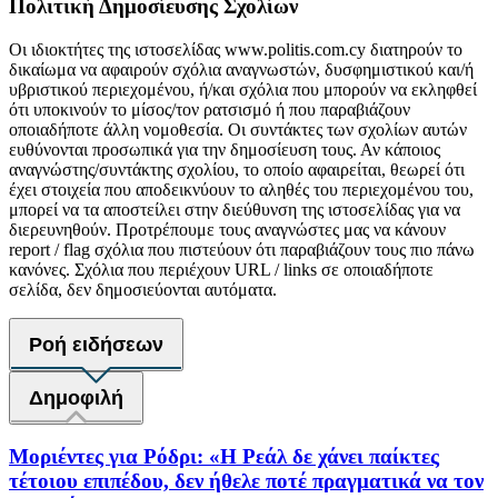
Πολιτική Δημοσίευσης Σχολίων
Οι ιδιοκτήτες της ιστοσελίδας www.politis.com.cy διατηρούν το
δικαίωμα να αφαιρούν σχόλια αναγνωστών, δυσφημιστικού και/ή
υβριστικού περιεχομένου, ή/και σχόλια που μπορούν να εκληφθεί
ότι υποκινούν το μίσος/τον ρατσισμό ή που παραβιάζουν
οποιαδήποτε άλλη νομοθεσία. Οι συντάκτες των σχολίων αυτών
ευθύνονται προσωπικά για την δημοσίευση τους. Αν κάποιος
αναγνώστης/συντάκτης σχολίου, το οποίο αφαιρείται, θεωρεί ότι
έχει στοιχεία που αποδεικνύουν το αληθές του περιεχομένου του,
μπορεί να τα αποστείλει στην διεύθυνση της ιστοσελίδας για να
διερευνηθούν. Προτρέπουμε τους αναγνώστες μας να κάνουν
report / flag σχόλια που πιστεύουν ότι παραβιάζουν τους πιο πάνω
κανόνες. Σχόλια που περιέχουν URL / links σε οποιαδήποτε
σελίδα, δεν δημοσιεύονται αυτόματα.
Ροή ειδήσεων
Δημοφιλή
Μοριέντες για Ρόδρι: «Η Ρεάλ δε χάνει παίκτες
τέτοιου επιπέδου, δεν ήθελε ποτέ πραγματικά να τον