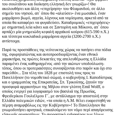
του σουλτάνου και διοίκηση ελληνική δεν γνωρίζω»! Θα
ακολουθήσει και άλλη «επιχείρηση» του Φλαμανδού, σε άλλο
σημείο του νησιού, απ΄ όπου θα «αλιεύσει» ένα μωσαϊκό, έναν
μαρμάρινο βωμό, αγγεία, λύχνους και νομίσματα, αρκετά από τα
οποία θα καταφέρει να φυγαδεύσει. Καταδρομικές «επιχειρήσεις»
με σημαντική λεία κάνει και σε Σαντορίνη και Μύκονο, απ΄ όπου
αρπάζει μία μνημειώδη κεφαλή αρχαϊκού κούρου (615-590 π.Χ.)
και τέσσερα κυκλαδικά μαρμάρινα αγγεία (3200-2700 π.Χ.)
αντίστοιχα.
Παρά τις προσπάθειες της νεότευκτης χώρας να πατήσει στα πόδια
της, σφυρηλατώντας και αυτοπροσδιορίζοντας έναν εθνικό
χαρακτήρα, τις πρώτες δεκαετίες της απελευθέρωσης η Ελλάδα
παραμένει ένας καθημαγμένος -από την αιώνων υποδούλωση-
τόπος, όπου οι προτεραιότητες συνοψίζονται στο παρόν και όχι στο
παρελθόν... Στα τέλη του 1828 με επιστολή τους προς το
Πανελλήνιον (το νομοθετικό σώμα), ο κυβερνήτης Ι. Καποδίστριας
και ο γραμματέας της Επικρατείας, Σπ. Τρικούπης, ζητούν την
προσφορά αρχαιοτήτων της Μήλου στον γλύπτη Emil Wolff, ο
οποίος ενεργεί για λογαριασμό του βασιλιά της Πρωσίας,
Φρειδερίκου Γουλιέλμου Γ΄, με αντάλλαγμα την αποστολή στην
Ελλάδα πολεμικών ειδών, «τα οποία η Α.Μ. θέλει ευαρεστηθή να
πέμψη αναμφιβόλως εις την Κυβέρνησιν»! Το Πανελλήνιον θα
γνωμοδοτήσει αρνητικά, επικαλούμενο τον νόμο περί απαγόρευσης
εξαγωγής αρχαιοτήτων. Το αγοραστικό ενδιαφέρον των ξένων