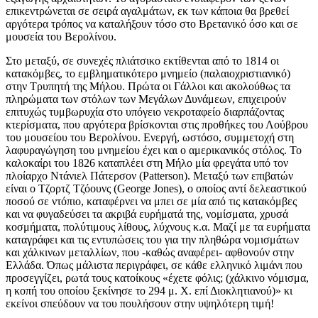
επικεντρώνεται σε σειρά αγαλμάτων, εκ των κάποια θα βρεθεί
αργότερα τρόπος να καταλήξουν τόσο στο Βρετανικό όσο και σε
μουσεία του Βερολίνου.
Στο μεταξύ, σε συνεχές πλιάτσικο εκτίθενται από το 1814 οι
κατακόμβες, το εμβληματικότερο μνημείο (παλαιοχριστιανικό)
στην Τρυπητή της Μήλου. Πρώτα οι Γάλλοι και ακολούθως τα
πληρώματα των στόλων των Μεγάλων Δυνάμεων, επιχειρούν
επιτυχώς τυμβωρυχία στο υπόγειο νεκροταφείο διαρπάζοντας
κτερίσματα, που αργότερα βρίσκονται στις προθήκες του Λούβρου
του μουσείου του Βερολίνου. Ενεργή, ωστόσο, συμμετοχή στη
λαφυραγώγηση του μνημείου έχει και ο αμερικανικός στόλος. Το
καλοκαίρι του 1826 καταπλέει στη Μήλο μία φρεγάτα υπό τον
πλοίαρχο Ντάνιελ Πάτερσον (Patterson). Μεταξύ των επιβατών
είναι ο Τζορτζ Τζόουνς (George Jones), ο οποίος αντί δελεαστικού
ποσού σε ντόπιο, καταφέρνει να μπει σε μία από τις κατακόμβες
και να φυγαδεύσει τα ακριβά ευρήματά της, νομίσματα, χρυσά
κοσμήματα, πολύτιμους λίθους, λύχνους κ.α. Μαζί με τα ευρήματα
καταγράφει και τις εντυπώσεις του για την πληθώρα νομισμάτων
και χάλκινων μεταλλίων, που -καθώς αναφέρει- αφθονούν στην
Ελλάδα. Όπως μάλιστα περιγράφει, σε κάθε ελληνικό λιμάνι που
προσεγγίζει, ρωτά τους κατοίκους «έχετε φόλις; (χάλκινο νόμισμα,
η κοπή του οποίου ξεκίνησε το 294 μ. Χ. επί Διοκλητιανού)» κι
εκείνοι σπεύδουν να του πουλήσουν στην υψηλότερη τιμή!