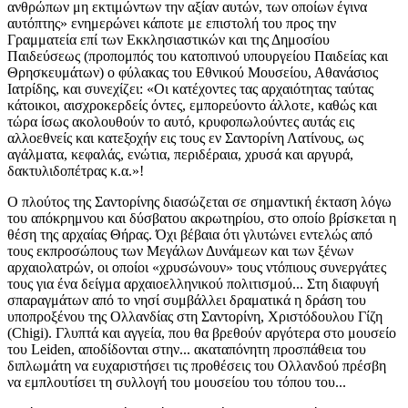
ανθρώπων μη εκτιμώντων την αξίαν αυτών, των οποίων έγινα
αυτόπτης» ενημερώνει κάποτε με επιστολή του προς την
Γραμματεία επί των Εκκλησιαστικών και της Δημοσίου
Παιδεύσεως (προπομπός του κατοπινού υπουργείου Παιδείας και
Θρησκευμάτων) ο φύλακας του Εθνικού Μουσείου, Αθανάσιος
Ιατρίδης, και συνεχίζει: «Οι κατέχοντες τας αρχαιότητας ταύτας
κάτοικοι, αισχροκερδείς όντες, εμπορεύοντο άλλοτε, καθώς και
τώρα ίσως ακολουθούν το αυτό, κρυφοπωλούντες αυτάς εις
αλλοεθνείς και κατεξοχήν εις τους εν Σαντορίνη Λατίνους, ως
αγάλματα, κεφαλάς, ενώτια, περιδέραια, χρυσά και αργυρά,
δακτυλιδοπέτρας κ.α.»!
Ο πλούτος της Σαντορίνης διασώζεται σε σημαντική έκταση λόγω
του απόκρημνου και δύσβατου ακρωτηρίου, στο οποίο βρίσκεται η
θέση της αρχαίας Θήρας. Όχι βέβαια ότι γλυτώνει εντελώς από
τους εκπροσώπους των Μεγάλων Δυνάμεων και των ξένων
αρχαιολατρών, οι οποίοι «χρυσώνουν» τους ντόπιους συνεργάτες
τους για ένα δείγμα αρχαιοελληνικού πολιτισμού... Στη διαφυγή
σπαραγμάτων από το νησί συμβάλλει δραματικά η δράση του
υποπροξένου της Ολλανδίας στη Σαντορίνη, Χριστόδουλου Γίζη
(Chigi). Γλυπτά και αγγεία, που θα βρεθούν αργότερα στο μουσείο
του Leiden, αποδίδονται στην... ακαταπόνητη προσπάθεια του
διπλωμάτη να ευχαριστήσει τις προθέσεις του Ολλανδού πρέσβη
να εμπλουτίσει τη συλλογή του μουσείου του τόπου του...