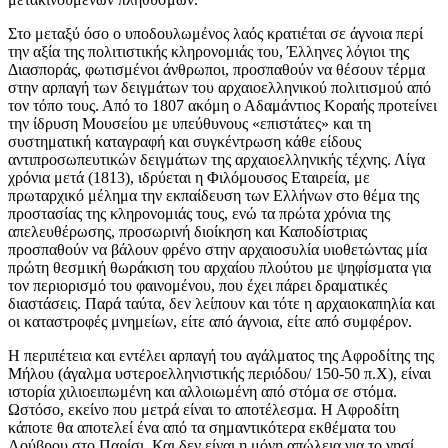
Στο μεταξύ όσο ο υποδουλωμένος λαός κρατιέται σε άγνοια περί
την αξία της πολιτιστικής κληρονομιάς του, Έλληνες λόγιοι της
Διασποράς, φωτισμένοι άνθρωποι, προσπαθούν να θέσουν τέρμα
στην αρπαγή των δειγμάτων του αρχαιοελληνικού πολιτισμού από
τον τόπο τους. Από το 1807 ακόμη ο Αδαμάντιος Κοραής προτείνει
την ίδρυση Μουσείου με υπεύθυνους «επιστάτες» και τη
συστηματική καταγραφή και συγκέντρωση κάθε είδους
αντιπροσωπευτικών δειγμάτων της αρχαιοελληνικής τέχνης. Λίγα
χρόνια μετά (1813), ιδρύεται η Φιλόμουσος Εταιρεία, με
πρωταρχικό μέλημα την εκπαίδευση των Ελλήνων στο θέμα της
προστασίας της κληρονομιάς τους, ενώ τα πρώτα χρόνια της
απελευθέρωσης, προσωρινή διοίκηση και Καποδίστριας
προσπαθούν να βάλουν φρένο στην αρχαιοσυλία υιοθετώντας μία
πρώτη θεσμική θωράκιση του αρχαίου πλούτου με ψηφίσματα για
τον περιορισμό του φαινομένου, που έχει πάρει δραματικές
διαστάσεις. Παρά ταύτα, δεν λείπουν και τότε η αρχαιοκαπηλία και
οι καταστροφές μνημείων, είτε από άγνοια, είτε από συμφέρον.
Η περιπέτεια και εντέλει αρπαγή του αγάλματος της Αφροδίτης της
Μήλου (άγαλμα υστεροελληνιστικής περιόδου/ 150-50 π.Χ), είναι
ιστορία χιλιοειπωμένη και αλλοιωμένη από στόμα σε στόμα.
Ωστόσο, εκείνο που μετρά είναι το αποτέλεσμα. Η Αφροδίτη
κάποτε θα αποτελεί ένα από τα σημαντικότερα εκθέματα του
Λούβρου στο Παρίσι. Και δεν είναι η μόνη απώλεια για το νησί...