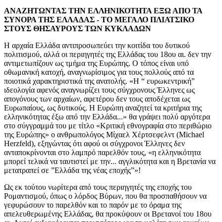
ΑΝΑΖΗΤΩΝΤΑΣ ΤΗΝ ΕΛΛΗΝΙΚΟΤΗΤΑ ΕΞΩ ΑΠΟ ΤΑ
ΣΥΝΟΡΑ ΤΗΣ ΕΛΛΑΔΑΣ - ΤΟ ΜΕΓΑΛΟ ΠΛΙΑΤΣΙΚΟ
ΣΤΟΥΣ ΘΗΣΑΥΡΟΥΣ ΤΩΝ ΚΥΚΛΑΔΩΝ
Η αρχαία Ελλάδα αντιπροσωπεύει την κοιτίδα του δυτικού
πολιτισμού, αλλά οι περιηγητές της Ελλάδας του 18ου αι. δεν την
αντιμετωπίζουν ως τμήμα της Ευρώπης. Ο τόπος είναι υπό
οθωμανική κατοχή, αναγνωρίσιμος για τους πολλούς από τα
ποιοτικά χαρακτηριστικά της ανατολής. «Η “ ευρωκεντρική”
ιδεολογία αφενός αναγνωρίζει τους σύγχρονους Έλληνες ως
απογόνους των αρχαίων, αφετέρου δεν τους αποδέχεται ως
Ευρωπαίους, ως δυτικούς. Η Ευρώπη αναζητεί τα κριτήρια της
ελληνικότητας έξω από την Ελλάδα...» θα γράψει πολύ αργότερα
στο σύγγραμμά του με τίτλο «Κριτική εθνογραφία στο περιθώριο
της Ευρώπης» ο ανθρωπολόγος Μίχαελ Χέρτσεφελντ (Michael
Herzfeld), εξηγώντας ότι αφού οι σύγχρονοι Έλληνες δεν
ανταποκρίνονται στο λαμπρό παρελθόν τους, «η ελληνικότητα
μπορεί τελικά να ταυτιστεί με την... αγγλικότητα και η Βρετανία να
μετατραπεί σε ”Ελλάδα της νέας εποχής”»!
Ως εκ τούτου νωρίτερα από τους περιηγητές της εποχής του
Ρομαντισμού, όπως ο λόρδος Βύρων, που θα προσπαθήσουν να
γεφυρώσουν το παρελθόν και το παρόν με το όραμα της
απελευθερωμένης Ελλάδας, θα προκύψουν οι Βρετανοί του 18ου