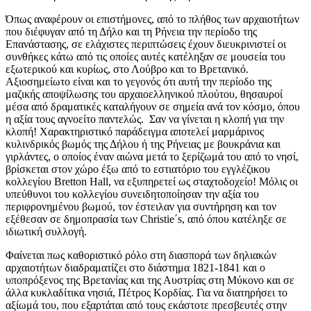
Όπως αναφέρουν οι επιστήμονες, από το πλήθος των αρχαιοτήτων
που διέφυγαν από τη Δήλο και τη Ρήνεια την περίοδο της
Επανάστασης, σε ελάχιστες περιπτώσεις έχουν διευκρινιστεί οι
συνθήκες κάτω από τις οποίες αυτές κατέληξαν σε μουσεία του
εξωτερικού και κυρίως, στο Λούβρο και το Βρετανικό.
Αξιοσημείωτο είναι και το γεγονός ότι αυτή την περίοδο της
μαζικής αποψίλωσης του αρχαιοελληνικού πλούτου, θησαυροί
μέσα από δραματικές καταλήγουν σε σημεία ανά τον κόσμο, όπου
η αξία τους αγνοείτο παντελώς. Σαν να γίνεται η κλοπή για την
κλοπή! Χαρακτηριστικό παράδειγμα αποτελεί μαρμάρινος
κυλινδρικός βωμός της Δήλου ή της Ρήνειας με βουκράνια και
γιρλάντες, ο οποίος έναν αιώνα μετά το ξερίζωμά του από το νησί,
βρίσκεται στον χώρο έξω από το εστιατόριο του εγγλέζικου
κολλεγίου Bretton Hall, να εξυπηρετεί ως σταχτοδοχείο! Μόλις οι
υπεύθυνοι του κολλεγίου συνειδητοποίησαν την αξία του
περιφρονημένου βωμού, τον έστειλαν για συντήρηση και τον
εξέθεσαν σε δημοπρασία των Christie΄s, από όπου κατέληξε σε
ιδιωτική συλλογή.
Φαίνεται πως καθοριστικό ρόλο στη διασπορά των δηλιακών
αρχαιοτήτων διαδραματίζει στο διάστημα 1821-1841 και ο
υποπρόξενος της Βρετανίας και της Αυστρίας στη Μύκονο και σε
άλλα κυκλαδίτικα νησιά, Πέτρος Κορδίας. Για να διατηρήσει το
αξίωμά του, που εξαρτάται από τους εκάστοτε πρεσβευτές στην