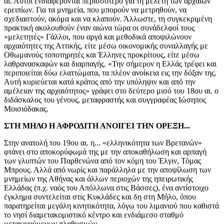
αι. Αυτοί ενδιαφέρονται περισσότερο για τη μελέτη των αρχαίων
ερειπίων. Για τα μνημεία, που μπορούν να μετρηθούν, να
σχεδιαστούν, ακόμα και να κλαπούν. Άλλωστε, τη συγκεκριμένη
πρακτική ακολουθούν έναν αιώνα τώρα οι συνάδελφοί τους
«μελετητές» Γάλλοι, που αργά και μεθοδικά αποψιλώνουν
αρχαιότητες της Αττικής, είτε μέσω οικονομικής συναλλαγής με
Οθωμανούς τοποτηρητές και Έλληνες προκρίτους, είτε μέσω
λαθρανασκαφών και διαρπαγής. «Την σήμερον η Ελλάς τρέφει και
περιποιείται δύω ελαττώματα, τα πλέον ανοίκεια εις την δόξαν της.
Αυτή κυριεύεται κατά κράτος από την υπόληψιν και από την
αμέλειαν της αρχαιότητος» γράφει στο δεύτερο μισό του 18ου αι. ο
διδάσκαλος του γένους, μεταφραστής και συγγραφέας Ιώσηπος
Μοισιόδακας.
ΣΤΗ ΜΗΛΟ Η ΑΦΡΟΔΙΤΗ ΑΝΟΙΓΕΙ ΤΗΝ ΟΡΕΞΗ...
Στην ανατολή του 19ου αι. η... «ελληνικότητα των Βρετανών»
φτάνει στο αποκορύφωμά της με την αποκαθήλωση και αρπαγή
των γλυπτών του Παρθενώνα από τον κόμη του Έλγιν, Τόμας
Μπρους. Αλλά από νωρίς και παράλληλα με την αποψίλωση των
μνημείων της Αθήνας και άλλων περιοχών της ηπειρωτικής
Ελλάδας (π.χ. ναός του Απόλλωνα στις Βάσσες), ένα αντίστοιχο
έγκλημα συντελείται στις Κυκλάδες και δη στη Μήλο, όπου
παρατηρείται μεγάλη κινητικότητα, λόγω του λιμανιού που καθιστά
το νησί διαμετακομιστικό κέντρο και ενδιάμεσο σταθμό
μετακινούμενων πληθυσμών.