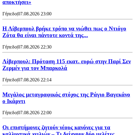
αποκτήσει»
Γήπεδο
|
07.08.2026 23:00
Η Λίβερπουλ βρήκε τρόπο να νιώθει πως ο Ντιόγο
Ζότα θα είναι πάντοτε κοντά της...
Γήπεδο
|
07.08.2026 22:30
Λίβερπουλ: Πρόταση 115 εκατ. ευρώ στην Παρί Σεν
Ζερμέν για τον Μπαρκολά
Γήπεδο
|
07.08.2026 22:14
Μεγάλος μεταγραφικός στόχος της Ράγιο Βαγεκάνο
ο Ικάρντι
Γήπεδο
|
07.08.2026 22:00
Οι επιστήμονες ζητούν νέους κανόνες για τα
καλλυντικά χειλιών – Τι δείχνουν δύο μελέτες