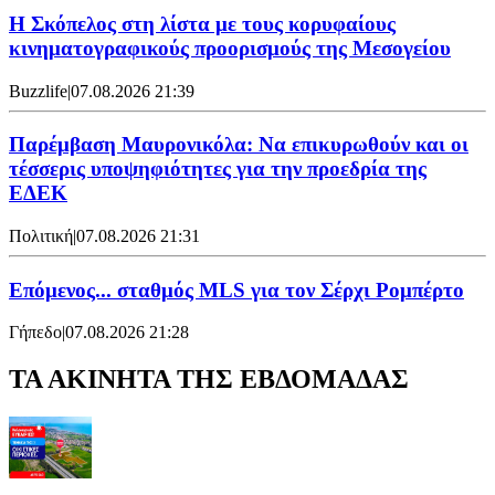
Η Σκόπελος στη λίστα με τους κορυφαίους
κινηματογραφικούς προορισμούς της Μεσογείου
Buzzlife
|
07.08.2026 21:39
Παρέμβαση Μαυρονικόλα: Να επικυρωθούν και οι
τέσσερις υποψηφιότητες για την προεδρία της
ΕΔΕΚ
Πολιτική
|
07.08.2026 21:31
Επόμενος... σταθμός MLS για τον Σέρχι Ρομπέρτο
Γήπεδο
|
07.08.2026 21:28
ΤΑ ΑΚΙΝΗΤΑ ΤΗΣ ΕΒΔΟΜΑΔΑΣ