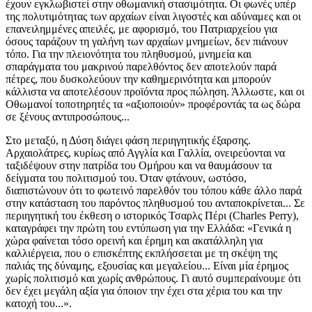
έχουν εγκλωβιστεί στην οθωμανική στασιμότητα. Οι φωνές υπέρ
της πολυτιμότητας των αρχαίων είναι λιγοστές και αδύναμες και οι
επανειλημμένες απειλές, με αφορισμό, του Πατριαρχείου για
όσους ταράζουν τη γαλήνη των αρχαίων μνημείων, δεν πιάνουν
τόπο. Για την πλειονότητα του πληθυσμού, μνημεία και
σπαράγματα του μακρινού παρελθόντος δεν αποτελούν παρά
πέτρες, που δυσκολεύουν την καθημερινότητα και μπορούν
κάλλιστα να αποτελέσουν προϊόντα προς πώληση. Άλλωστε, και οι
Οθωμανοί τοποτηρητές τα «αξιοποιούν» προφέροντάς τα ως δώρα
σε ξένους αντιπροσώπους...
Στο μεταξύ, η Δύση διάγει φάση περιηγητικής έξαρσης.
Αρχαιολάτρες, κυρίως από Αγγλία και Γαλλία, ονειρεύονται να
ταξιδέψουν στην πατρίδα του Ομήρου και να θαυμάσουν τα
δείγματα του πολιτισμού του. Όταν φτάνουν, ωστόσο,
διαπιστώνουν ότι το φωτεινό παρελθόν του τόπου κάθε άλλο παρά
στην κατάσταση του παρόντος πληθυσμού του ανταποκρίνεται... Σε
περιηγητική του έκθεση ο ιστορικός Τσαρλς Πέρι (Charles Perry),
καταγράφει την πρώτη του εντύπωση για την Ελλάδα: «Γενικά η
χώρα φαίνεται τόσο ορεινή και έρημη και ακατάλληλη για
καλλιέργεια, που ο επισκέπτης εκπλήσσεται με τη σκέψη της
παλιάς της δύναμης, εξουσίας και μεγαλείου... Είναι μία έρημος
χωρίς πολιτισμό και χωρίς ανθρώπους. Γι αυτό συμπεραίνουμε ότι
δεν έχει μεγάλη αξία για όποιον την έχει στα χέρια του και την
κατοχή του...».