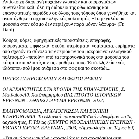
Αντίστοιχη διαρπαγή αρχαίων γλυπτών και σπαραγμάτων
συντελείται καθ΄ όλη τη διάρκεια της οθωμανικής και
επαναστατικής περιόδου σε όλους τους τόπους όπου γεννήθηκε και
αναπτύχθηκε ο αρχαιοελληνικός πολιτισμός. «Τα μεγαλύτερα
μουσεία στον κόσμο δεν περιέχουν παρά μόνον λάφυρα» (Fr.
Dard).
Κούροι, κόρες, αφηγηματικές παραστάσεις, επιγραφές,
σπαράγματα, ψηφιδωτά, σκεύη, κτερίσματα, νομίσματα, ευρήματα
από σχεδόν το σύνολο των περιόδων του μακραίωνου ελληνικού
πολιτισμού «πετούν» από τα πατρογονικά τους στα μουσεία του
κόσμου και πλουτίζουν τις προθήκες τους. Έτσι. Ως λεία ενός
ιδιότυπου πολέμου ανάμεσα στο φως και το σκοτάδι...
ΠΗΓΕΣ ΠΛΗΡΟΦΟΡΙΩΝ ΚΑΙ ΦΩΤΟΓΡΑΦΙΩΝ
ΟΙ ΑΡΧΑΙΟΤΗΤΕΣ ΣΤΑ ΧΡΟΝΙΑ ΤΗΣ ΕΠΑΝΑΣΤΑΣΗΣ, Σ.
Ματθαίου-Αθ. Χατζηδημητρίου (ΙΝΣΤΙΤΟΥΤΟ ΙΣΤΟΡΙΚΩΝ
ΕΡΕΥΝΩΝ - ΕΘΝΙΚΟ ΙΔΡΥΜΑ ΕΡΕΥΝΩΝ, 2022)
ΕΛΛΗΝΟΜΑΘΕΙΑ, ΑΡΧΑΙΟΓΝΩΣΙΑ ΚΑΙ ΕΘΝΙΚΗ
ΚΛΗΡΟΝΟΜΙΑ, Το ελληνικό προεπαναστατικό ενδιαφέρον για τις
αρχαιότητες, Γ. Τόλιας (ΚΕΝΤΡΟ ΝΕΟΕΛΛΗΝΙΚΩΝ ΕΡΕΥΝΩΝ -
ΕΘΝΙΚΟ ΙΔΡΥΜΑ ΕΡΕΥΝΩΝ, 2003, «Αρχαιολογία και Τέχνες 89)
«Στη σκιά των μνημείων: αρχαιολάτρες και αρχαιόσυλοι στην