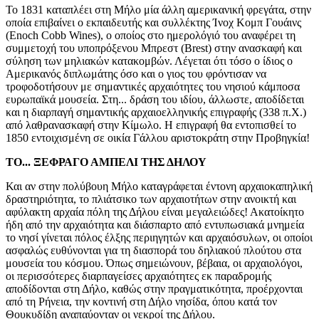
Το 1831 καταπλέει στη Μήλο μία άλλη αμερικανική φρεγάτα, στην
οποία επιβαίνει ο εκπαιδευτής και συλλέκτης Ίνοχ Κομπ Γουάινς
(Enoch Cobb Wines), ο οποίος στο ημερολόγιό του αναφέρει τη
συμμετοχή του υποπρόξενου Μπρεστ (Brest) στην ανασκαφή και
σύληση των μηλιακών κατακομβών. Λέγεται ότι τόσο ο ίδιος ο
Αμερικανός διπλωμάτης όσο και ο γιος του φρόντισαν να
τροφοδοτήσουν με σημαντικές αρχαιότητες του νησιού κάμποσα
ευρωπαϊκά μουσεία. Στη... δράση του ιδίου, άλλωστε, αποδίδεται
και η διαρπαγή σημαντικής αρχαιοελληνικής επιγραφής (338 π.Χ.)
από λαθρανασκαφή στην Κίμωλο. Η επιγραφή θα εντοπισθεί το
1850 εντοιχισμένη σε οικία Γάλλου αριστοκράτη στην Προβηγκία!
ΤΟ... ΞΕΦΡΑΓΟ ΑΜΠΕΛΙ ΤΗΣ ΔΗΛΟΥ
Και αν στην πολύβουη Μήλο καταγράφεται έντονη αρχαιοκαπηλική
δραστηριότητα, το πλιάτσικο των αρχαιοτήτων στην ανοικτή και
αφύλακτη αρχαία πόλη της Δήλου είναι μεγαλειώδες! Ακατοίκητο
ήδη από την αρχαιότητα και διάσπαρτο από εντυπωσιακά μνημεία
το νησί γίνεται πόλος έλξης περιηγητών και αρχαιόσυλων, οι οποίοι
ασφαλώς ευθύνονται για τη διασπορά του δηλιακού πλούτου στα
μουσεία του κόσμου. Όπως σημειώνουν, βέβαια, οι αρχαιολόγοι,
οι περισσότερες διαρπαγείσες αρχαιότητες εκ παραδρομής
αποδίδονται στη Δήλο, καθώς στην πραγματικότητα, προέρχονται
από τη Ρήνεια, την κοντινή στη Δήλο νησίδα, όπου κατά τον
Θουκυδίδη αναπαύονταν οι νεκροί της Δήλου.