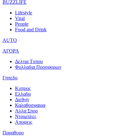
BUZZLIFE
Lifestyle
Viral
People
Food and Drink
AUTO
ΑΓΟΡΑ
Δελτια Τυπου
Φυλλαδια Προσφορων
Γηπεδο
Κυπρος
Ελλαδα
Διεθνη
Καλαθοσφαιρα
Αλλα Σπορ
Ντριμπλες
Αποψεις
Παραθυρο