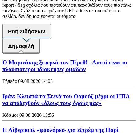
report / flag σχόλια που πιστεύουν ότι παραβιάζουν τους πιο πάνω
κανόνες. Σχόλια που περιέχουν URL / links σε οποιαδήποτε
σελίδα, δεν δημοσιεύονται αυτόματα.
Ροή ειδήσεων
Δημοφιλή
Ο Μαρινάκης ξεπερνά τον Πέρεθ! - Αυτοί είναι οι
πλουσιότεροι ιδιοκτήτες ομάδων
Γήπεδο
|
09.08.2026 14:03
Ιράν: Κλειστά τα Στενά του Ορμούζ μέχρι οι ΗΠΑ
να αποδεχθούν «όλους τους όρους μας»
Κόσμος
|
09.08.2026 13:56
Η Λίβερπουλ «φουλάρει» για εξτρέμ της Παρί