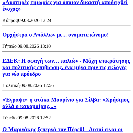
«Αυστηρές τιμωρίες για όποιον δικαστή αποδειχθεί
ένοχος»
Κύπρος
|
09.08.2026 13:24
Ορχήστρα o Aπόλλων με... ονοματεπώνυμο!
Γήπεδο
|
09.08.2026 13:10
ΕΔΕΚ: Η σφαγή των… παλιών - Μάχη επικράτησης
και πολιτικής επιβίωσης, ένα μήνα πριν τις εκλογές
για νέο πρόεδρο
Πολιτική
|
09.08.2026 12:56
«Έγραψε» η ατάκα Μουρίνιο για Σίλβα: «Χρήσιμος,
αλλά ο κακομοίρης...»
Γήπεδο
|
09.08.2026 12:52
Ο Μαρινάκης ξεπερνά τον Πέρεθ! - Αυτοί είναι οι