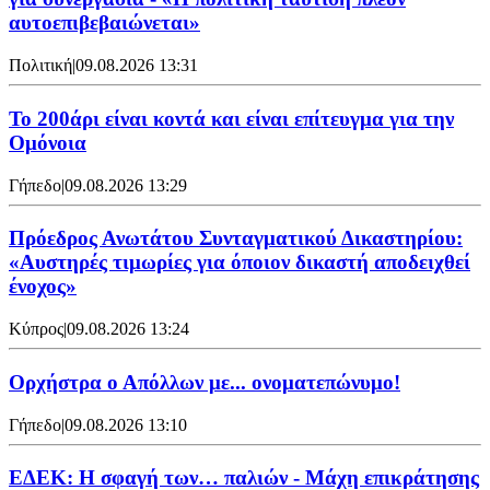
αυτοεπιβεβαιώνεται»
Πολιτική
|
09.08.2026 13:31
Το 200άρι είναι κοντά και είναι επίτευγμα για την
Ομόνοια
Γήπεδο
|
09.08.2026 13:29
Πρόεδρος Ανωτάτου Συνταγματικού Δικαστηρίου:
«Αυστηρές τιμωρίες για όποιον δικαστή αποδειχθεί
ένοχος»
Κύπρος
|
09.08.2026 13:24
Ορχήστρα o Aπόλλων με... ονοματεπώνυμο!
Γήπεδο
|
09.08.2026 13:10
ΕΔΕΚ: Η σφαγή των… παλιών - Μάχη επικράτησης