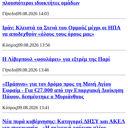
πλουσιότεροι ιδιοκτήτες ομάδων
Γήπεδο
|
09.08.2026 14:03
Ιράν: Κλειστά τα Στενά του Ορμούζ μέχρι οι ΗΠΑ
να αποδεχθούν «όλους τους όρους μας»
Κόσμος
|
09.08.2026 13:56
Η Λίβερπουλ «φουλάρει» για εξτρέμ της Παρί
Γήπεδο
|
09.08.2026 13:46
«Πράσινο» για τον δρόμο προς τη Μονή Αγίου
Εφραίμ - Για €27.000 από την Επαρχιακή Διοίκηση
Πάφου, δεσμέυτηκε ο Μυριάνθους
Κύπρος
|
09.08.2026 13:41
Νέα πυρά κυβέρνησης: Κατηγορεί ΔΗΣΥ και ΑΚΕΛ
για συνεργασία - «Η πολιτική ταύτιση πλέον