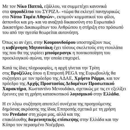
Με τον
Νίκο Παππά,
εξάλλου, να συμμετέχει κανονικά
στο
ψηφοδέλτιο
του ΣΥΡΙΖΑ- «τώρα θα εκλεγεί πανηγυρικώς
στο
Νότιο Τομέα Αθηνών
», εκτιμούν κομματικοί του φίλοι,
άσπονδοι και μη- και να αναζητά δικαιοσύνη στο Ευρωπαϊκό
Δικαστήριο Δικαιωμάτων του Ανθρώπου η στήριξη στο πρόσωπό
του από την ηγεσία θεωρείται αυτονόητη.
Όπως κι αν έχει, στην
Κουμουνδούρου
υποστηρίζουν πως
η
κυβέρνηση Μητσοτάκη
έχει τόσους σκελετούς στη ντουλάπα
της που θα της γυρίσει
μπούμερανγκ
η ποινικοποίηση του
προεκλογικού αγώνα, την οποία επιχειρεί.
Κατά τις ίδιες πληροφορίες, η αρχή γίνεται την Τρίτη
στις
Βρυξέλλες
όπου η Επιτροπή PEGA της Ευρωβουλής θα
συζητήσει με τον πρόεδρο της ΑΔΑΕ,
Χρήστο Ράμμο
, και τον
πρόεδρο της
Αρχής Προστασίας Δεδομένων Προσωπικού
Χαρακτήρα
, Κωσταντίνο Μενουδάκο, σχετικώς με τις εν εξελίξει
έρευνες για τη χρήση κατασκοπικού
λογισμικού
στην
Ελλάδα
.
Η εν λόγω συζήτηση αποτελεί συνέχεια της προηγούμενης
δημόσιας ακρόασης της ίδιας Επιτροπής σχετικά με τη χρήση
του
Predator
στη χώρα μας, αλλά και της
επακόλουθης
διερευνητικής επίσκεψης
στην Ελλάδα και την
Κύπρο τον περασμένο Νοέμβριο.