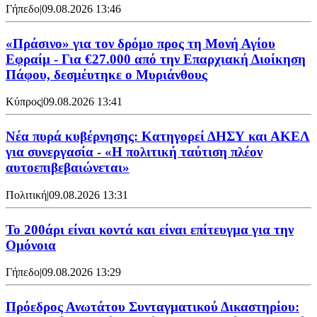
Γήπεδο
|
09.08.2026 13:46
«Πράσινο» για τον δρόμο προς τη Μονή Αγίου
Εφραίμ - Για €27.000 από την Επαρχιακή Διοίκηση
Πάφου, δεσμέυτηκε ο Μυριάνθους
Κύπρος
|
09.08.2026 13:41
Νέα πυρά κυβέρνησης: Κατηγορεί ΔΗΣΥ και ΑΚΕΛ
για συνεργασία - «Η πολιτική ταύτιση πλέον
αυτοεπιβεβαιώνεται»
Πολιτική
|
09.08.2026 13:31
Το 200άρι είναι κοντά και είναι επίτευγμα για την
Ομόνοια
Γήπεδο
|
09.08.2026 13:29
Πρόεδρος Ανωτάτου Συνταγματικού Δικαστηρίου: