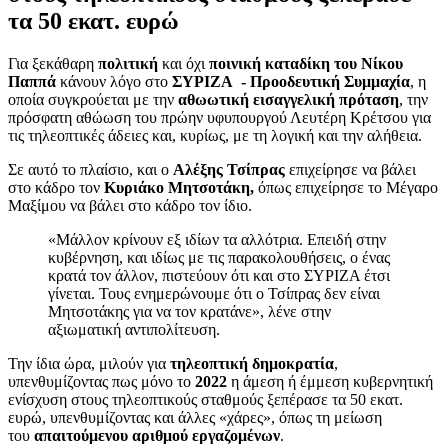
τα 50 εκατ. ευρώ
Για ξεκάθαρη
πολιτική
και όχι
ποινική καταδίκη του Νίκου
Παππά
κάνουν λόγο στο
ΣΥΡΙΖΑ - Προοδευτική Συμμαχία
, η
οποία συγκρούεται με την
αθωωτική εισαγγελική
πρόταση
, την
πρόσφατη αθώωση του πρώην υφυπουργού Λευτέρη Κρέτσου για
τις τηλεοπτικές άδειες και, κυρίως, με τη λογική και την αλήθεια.
Σε αυτό το πλαίσιο, και ο
Αλέξης Τσίπρας
επιχείρησε να βάλει
στο κάδρο τον
Κυριάκο Μητσοτάκη,
όπως επιχείρησε το Μέγαρο
Μαξίμου να βάλει στο κάδρο τον ίδιο.
«Μάλλον κρίνουν εξ ιδίων τα αλλότρια. Επειδή στην
κυβέρνηση, και ιδίως με τις παρακολουθήσεις, ο ένας
κρατά τον άλλον, πιστεύουν ότι και στο ΣΥΡΙΖΑ έτσι
γίνεται. Τους ενημερώνουμε ότι ο Τσίπρας δεν είναι
Μητσοτάκης για να τον κρατάνε», λένε στην
αξιωματική αντιπολίτευση.
Την ίδια ώρα, μιλούν για
τηλεοπτική δημοκρατία
,
υπενθυμίζοντας πως μόνο το
2022
η άμεση ή έμμεση κυβερνητική
ενίσχυση στους τηλεοπτικούς σταθμούς ξεπέρασε τα 50 εκατ.
ευρώ, υπενθυμίζοντας και άλλες «χάρες», όπως τη μείωση
του
απαιτούμενου αριθμού εργαζομένων
.