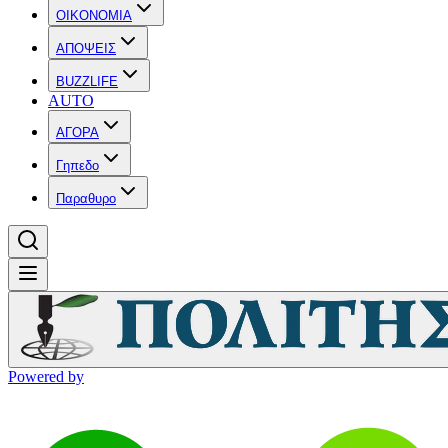
OIKONOMIA
ΑΠΟΨΕΙΣ
BUZZLIFE
AUTO
ΑΓΟΡΑ
Γηπεδο
Παραθυρο
Powered by