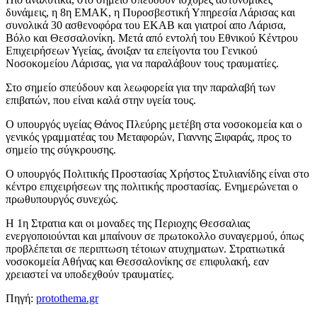
δυνάμεις, η 8η ΕΜΑΚ, η Πυροσβεστική Υπηρεσία Λάρισας και
συνολικά 30 ασθενοφόρα του ΕΚΑΒ και γιατροί απο Λάρισα,
Βόλο και Θεσσαλονίκη. Μετά από εντολή του Εθνικού Κέντρου
Επιχειρήσεων Υγείας, άνοιξαν τα επείγοντα του Γενικού
Νοσοκομείου Λάρισας, για να παραλάβουν τους τραυματίες.
Στο σημείο σπεύδουν και λεωφορεία για την παραλαβή των
επιβατών, που είναι καλά στην υγεία τους.
Ο υπουργός υγείας Θάνος Πλεύρης μετέβη στα νοσοκομεία και ο
γενικός γραμματέας του Μεταφορών, Γιαννης Ξιφαράς, προς το
σημείο της σύγκρουσης.
Ο υπουργός Πολιτικής Προστασίας Χρήστος Στυλιανίδης είναι στο
κέντρο επιχειρήσεων της πολιτικής προστασίας. Ενημερώνεται ο
πρωθυπουργός συνεχώς.
Η 1η Στρατια και οι μοναδες της Περιοχης Θεσσαλιας
ενεργοποιούνται και μπαίνουν σε πρωτοκολλο συναγερμού, όπως
προβλέπεται σε περιπτωση τέτοιων ατυχηματων. Στρατιωτικά
νοσοκομεία Αθήνας και Θεσσαλονίκης σε επιφυλακή, εαν
χρειαστεί να υποδεχθούν τραυματίες.
Πηγή:
protothema.gr