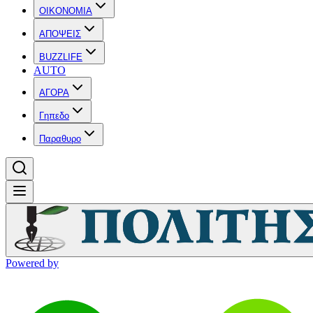
OIKONOMIA
ΑΠΟΨΕΙΣ
BUZZLIFE
AUTO
ΑΓΟΡΑ
Γηπεδο
Παραθυρο
Powered by