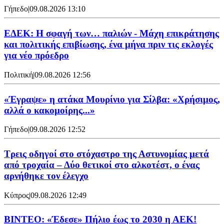
Γήπεδο
|
09.08.2026 13:10
ΕΔΕΚ: Η σφαγή των… παλιών - Μάχη επικράτησης
και πολιτικής επιβίωσης, ένα μήνα πριν τις εκλογές
για νέο πρόεδρο
Πολιτική
|
09.08.2026 12:56
«Έγραψε» η ατάκα Μουρίνιο για Σίλβα: «Χρήσιμος,
αλλά ο κακομοίρης...»
Γήπεδο
|
09.08.2026 12:52
Τρεις οδηγοί στο στόχαστρο της Αστυνομίας μετά
από τροχαία – Δύο θετικοί στο αλκοτέστ, ο ένας
αρνήθηκε τον έλεγχο
Κύπρος
|
09.08.2026 12:49
ΒΙΝΤΕΟ: «Έδεσε» Πήλιο έως το 2030 η ΑΕΚ!