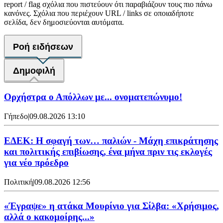
report / flag σχόλια που πιστεύουν ότι παραβιάζουν τους πιο πάνω
κανόνες. Σχόλια που περιέχουν URL / links σε οποιαδήποτε
σελίδα, δεν δημοσιεύονται αυτόματα.
Ροή ειδήσεων
Δημοφιλή
Ορχήστρα o Aπόλλων με... ονοματεπώνυμο!
Γήπεδο
|
09.08.2026 13:10
ΕΔΕΚ: Η σφαγή των… παλιών - Μάχη επικράτησης
και πολιτικής επιβίωσης, ένα μήνα πριν τις εκλογές
για νέο πρόεδρο
Πολιτική
|
09.08.2026 12:56
«Έγραψε» η ατάκα Μουρίνιο για Σίλβα: «Χρήσιμος,
αλλά ο κακομοίρης...»