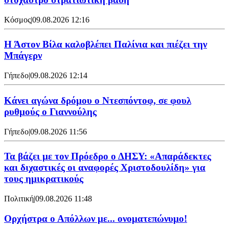
Κόσμος
|
09.08.2026 12:16
Η Άστον Βίλα καλοβλέπει Παλίνια και πιέζει την
Μπάγερν
Γήπεδο
|
09.08.2026 12:14
Kάνει αγώνα δρόμου ο Ντεσπόντοφ, σε φουλ
ρυθμούς ο Γιαννούλης
Γήπεδο
|
09.08.2026 11:56
Τα βάζει με τον Πρόεδρο ο ΔΗΣΥ: «Απαράδεκτες
και διχαστικές οι αναφορές Χριστοδουλίδη» για
τους ημικρατικούς
Πολιτική
|
09.08.2026 11:48
Ορχήστρα o Aπόλλων με... ονοματεπώνυμο!