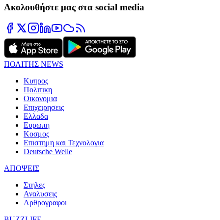
Ακολουθήστε μας στα social media
ΠΟΛΙΤΗΣ NEWS
Κυπρος
Πολιτικη
Οικονομια
Επιχειρησεις
Ελλαδα
Ευρωπη
Κοσμος
Επιστημη και Τεχνολογια
Deutsche Welle
ΑΠΟΨΕΙΣ
Στηλες
Αναλυσεις
Αρθρογραφοι
BUZZLIFE