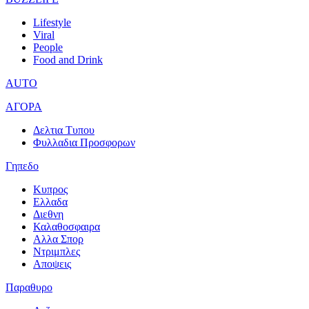
Lifestyle
Viral
People
Food and Drink
AUTO
ΑΓΟΡΑ
Δελτια Τυπου
Φυλλαδια Προσφορων
Γηπεδο
Κυπρος
Ελλαδα
Διεθνη
Καλαθοσφαιρα
Αλλα Σπορ
Ντριμπλες
Αποψεις
Παραθυρο