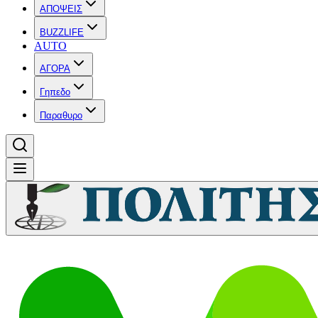
ΑΠΟΨΕΙΣ
BUZZLIFE
AUTO
ΑΓΟΡΑ
Γηπεδο
Παραθυρο