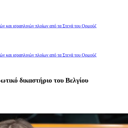
κών και ισραηλινών πλοίων από τα Στενά του Ορμούζ
κών και ισραηλινών πλοίων από τα Στενά του Ορμούζ
ωτικό δικαστήριο του Βελγίου