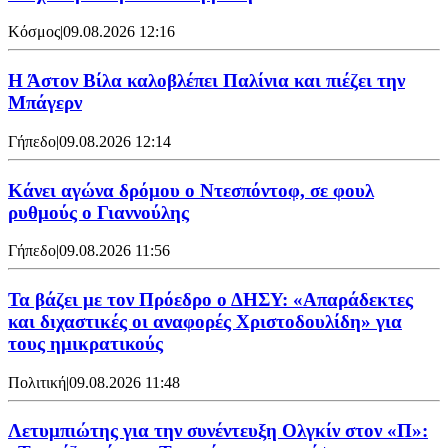
Κόσμος
|
09.08.2026 12:16
Η Άστον Βίλα καλοβλέπει Παλίνια και πιέζει την
Μπάγερν
Γήπεδο
|
09.08.2026 12:14
Kάνει αγώνα δρόμου ο Ντεσπόντοφ, σε φουλ
ρυθμούς ο Γιαννούλης
Γήπεδο
|
09.08.2026 11:56
Τα βάζει με τον Πρόεδρο ο ΔΗΣΥ: «Απαράδεκτες
και διχαστικές οι αναφορές Χριστοδουλίδη» για
τους ημικρατικούς
Πολιτική
|
09.08.2026 11:48
Λετυμπιώτης για την συνέντευξη Ολγκίν στον «Π»: