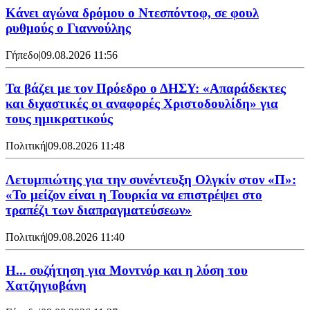
Kάνει αγώνα δρόμου ο Ντεσπόντοφ, σε φουλ
ρυθμούς ο Γιαννούλης
Γήπεδο
|
09.08.2026 11:56
Τα βάζει με τον Πρόεδρο ο ΔΗΣΥ: «Απαράδεκτες
και διχαστικές οι αναφορές Χριστοδουλίδη» για
τους ημικρατικούς
Πολιτική
|
09.08.2026 11:48
Λετυμπιώτης για την συνέντευξη Ολγκίν στον «Π»:
«Το μείζον είναι η Τουρκία να επιστρέψει στο
τραπέζι των διαπραγματεύσεων»
Πολιτική
|
09.08.2026 11:40
Η... συζήτηση για Μοντνόρ και η λύση του
Χατζηγιοβάνη