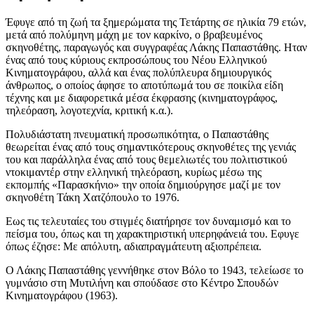
Έφυγε από τη ζωή τα ξημερώματα της Τετάρτης σε ηλικία 79 ετών,
μετά από πολύμηνη μάχη με τον καρκίνο, ο βραβευμένος
σκηνοθέτης, παραγωγός και συγγραφέας Λάκης Παπαστάθης. Ηταν
ένας από τους κύριους εκπροσώπους του Νέου Ελληνικού
Κινηματογράφου, αλλά και ένας πολύπλευρα δημιουργικός
άνθρωπος, ο οποίος άφησε το αποτύπωμά του σε ποικίλα είδη
τέχνης και με διαφορετικά μέσα έκφρασης (κινηματογράφος,
τηλεόραση, λογοτεχνία, κριτική κ.α.).
Πολυδιάστατη πνευματική προσωπικότητα, ο Παπαστάθης
θεωρείται ένας από τους σημαντικότερους σκηνοθέτες της γενιάς
του και παράλληλα ένας από τους θεμελιωτές του πολιτιστικού
ντοκιμαντέρ στην ελληνική τηλεόραση, κυρίως μέσω της
εκπομπής «Παρασκήνιο» την οποία δημιούργησε μαζί με τον
σκηνοθέτη Τάκη Χατζόπουλο το 1976.
Εως τις τελευταίες του στιγμές διατήρησε τον δυναμισμό και το
πείσμα του, όπως και τη χαρακτηριστική υπερηφάνειά του. Εφυγε
όπως έζησε: Με απόλυτη, αδιαπραγμάτευτη αξιοπρέπεια.
Ο Λάκης Παπαστάθης γεννήθηκε στον Βόλο το 1943, τελείωσε το
γυμνάσιο στη Μυτιλήνη και σπούδασε στο Κέντρο Σπουδών
Κινηματογράφου (1963).