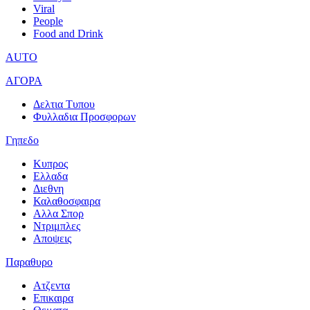
Viral
People
Food and Drink
AUTO
ΑΓΟΡΑ
Δελτια Τυπου
Φυλλαδια Προσφορων
Γηπεδο
Κυπρος
Ελλαδα
Διεθνη
Καλαθοσφαιρα
Αλλα Σπορ
Ντριμπλες
Αποψεις
Παραθυρο
Ατζεντα
Επικαιρα