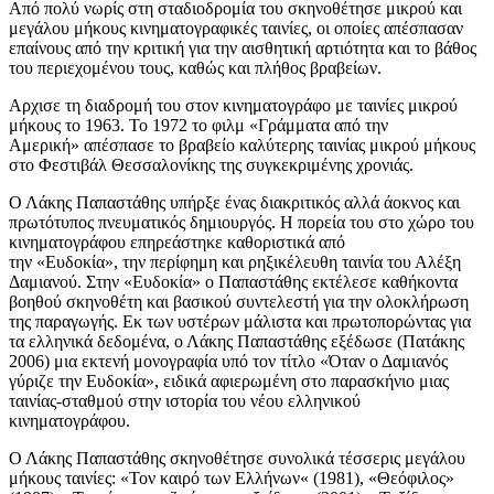
Από πολύ νωρίς στη σταδιοδρομία του σκηνοθέτησε μικρού και
μεγάλου μήκους κινηματογραφικές ταινίες, οι οποίες απέσπασαν
επαίνους από την κριτική για την αισθητική αρτιότητα και το βάθος
του περιεχομένου τους, καθώς και πλήθος βραβείων.
Αρχισε τη διαδρομή του στον κινηματογράφο με ταινίες μικρού
μήκους το 1963. Το 1972 το φιλμ «Γράμματα από την
Αμερική» απέσπασε το βραβείο καλύτερης ταινίας μικρού μήκους
στο Φεστιβάλ Θεσσαλονίκης της συγκεκριμένης χρονιάς.
Ο Λάκης Παπαστάθης υπήρξε ένας διακριτικός αλλά άοκνος και
πρωτότυπος πνευματικός δημιουργός. Η πορεία του στο χώρο του
κινηματογράφου επηρεάστηκε καθοριστικά από
την «Ευδοκία», την περίφημη και ρηξικέλευθη ταινία του Αλέξη
Δαμιανού. Στην «Ευδοκία» ο Παπαστάθης εκτέλεσε καθήκοντα
βοηθού σκηνοθέτη και βασικού συντελεστή για την ολοκλήρωση
της παραγωγής. Εκ των υστέρων μάλιστα και πρωτοπορώντας για
τα ελληνικά δεδομένα, ο Λάκης Παπαστάθης εξέδωσε (Πατάκης
2006) μια εκτενή μονογραφία υπό τον τίτλο «Όταν ο Δαμιανός
γύριζε την Ευδοκία», ειδικά αφιερωμένη στο παρασκήνιο μιας
ταινίας-σταθμού στην ιστορία του νέου ελληνικού
κινηματογράφου.
Ο Λάκης Παπαστάθης σκηνοθέτησε συνολικά τέσσερις μεγάλου
μήκους ταινίες: «Τον καιρό των Ελλήνων« (1981), «Θεόφιλος»