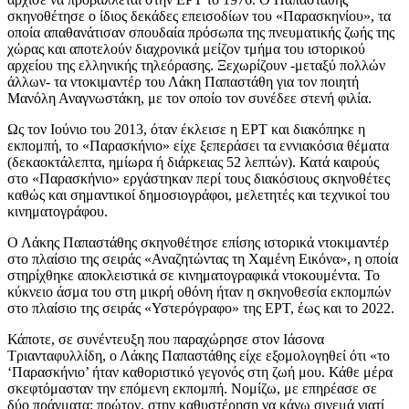
σκηνοθέτησε ο ίδιος δεκάδες επεισοδίων του «Παρασκηνίου», τα
οποία απαθανάτισαν σπουδαία πρόσωπα της πνευματικής ζωής της
χώρας και αποτελούν διαχρονικά μείζον τμήμα του ιστορικού
αρχείου της ελληνικής τηλεόρασης. Ξεχωρίζουν -μεταξύ πολλών
άλλων- τα ντοκιμαντέρ του Λάκη Παπαστάθη για τον ποιητή
Μανόλη Αναγνωστάκη, με τον οποίο τον συνέδεε στενή φιλία.
Ως τον Ιούνιο του 2013, όταν έκλεισε η ΕΡΤ και διακόπηκε η
εκπομπή, το «Παρασκήνιο» είχε ξεπεράσει τα εννιακόσια θέματα
(δεκαοκτάλεπτα, ημίωρα ή διάρκειας 52 λεπτών). Κατά καιρούς
στο «Παρασκήνιο» εργάστηκαν περί τους διακόσιους σκηνοθέτες
καθώς και σημαντικοί δημοσιογράφοι, μελετητές και τεχνικοί του
κινηματογράφου.
Ο Λάκης Παπαστάθης σκηνοθέτησε επίσης ιστορικά ντοκιμαντέρ
στο πλαίσιο της σειράς «Αναζητώντας τη Χαμένη Εικόνα», η οποία
στηρίχθηκε αποκλειστικά σε κινηματογραφικά ντοκουμέντα. Το
κύκνειο άσμα του στη μικρή οθόνη ήταν η σκηνοθεσία εκπομπών
στο πλαίσιο της σειράς «Υστερόγραφο» της ΕΡΤ, έως και το 2022.
Κάποτε, σε συνέντευξη που παραχώρησε στον Ιάσονα
Τριανταφυλλίδη, ο Λάκης Παπαστάθης είχε εξομολογηθεί ότι «το
‘Παρασκήνιο’ ήταν καθοριστικό γεγονός στη ζωή μου. Κάθε μέρα
σκεφτόμασταν την επόμενη εκπομπή. Νομίζω, με επηρέασε σε
δύο πράγματα: πρώτον, στην καθυστέρηση να κάνω σινεμά γιατί