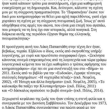
ήταν κατά κάποιον τρόπο μια αναπλήρωση, είχα μια καθημερινή
ενασχόληση με τη δημιουργία. Και, δεύτερον, κάλυπτε τη σχέση
μου με τη σύγχρονη πραγματικότητα. Το ‘Παρασκήνιο’ έκανε τον
δικό μου κινηματογράφο να θέλει μια αχλή παρελθόντος, γιατί είχα
χορτάσει τη σχέση με τη σύγχρονη πνευματική ζωή. Ίσως γι’ αυτό
οδηγήθηκα στις αρχές του αιώνα, που είναι μια εποχή που αγαπάω,
που μπορείς να τη δεις όχι σαν ιστορικός, αλλά ποιητικά. Στη
διάρκεια αυτής της περιόδου έζησαν θηρία της ελληνικής
πνευματικότητας»
Η προσέγγιση αυτή του Λάκη Παπαστάθη στην τέχνη δεν ήταν,
βεβαίως, τυχαία. Εξάλλου ο ίδιος, εκτός από σκηνοθέτης υπήρξε
λογοτέχνης, με ευρύ και πρωτότυπο συγγραφικό έργο. «Ξεκίνησα
κάνοντας σινεμά επηρεασμένος από τη λογοτεχνία και τώρα γράφω
λογοτεχνικά κείμενα που τα έχει καθορίσει ο τρόπος αφήγησης του
κινηματογράφου» είχε πει σε μια συνέντευξή του στο «Βήμα» το
2011. Εκτός από το βιβλίο για την «Ευδοκία», έγραψε τέσσερις
συλλογές διηγημάτων: «Η νυχτερίδα πέταξε» (εκδ. Νεφέλη,
2002), «Η Ήσυχη και άλλα διηγήματα» (εκδ. Νεφέλη, 2005), «Το
καλοκαίρι θα παίξει την Κλυταιμνήστρα» (εκδ. Πόλις, 2011)
και «Ο δάσκαλος αγαπούσε το βωβό σινεμά» (εκδ. Πόλις, 2014).
Ξεχωριστό κεφάλαιο της ζωής του ήταν επίσης η στενή φιλία και η
συνεργασία με τον Διονύση Σαββόπουλο. Τον Δεκέμβριο του 1973,
ο Λάκης Παπαστάθης συνεργάστηκε για πρώτη φορά με τον