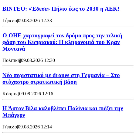
ΒΙΝΤΕΟ: «Έδεσε» Πήλιο έως το 2030 η ΑΕΚ!
Γήπεδο
|
09.08.2026 12:33
Ο ΟΗΕ χαρτογραφεί τον δρόμο προς την τελική
φάση του Κυπριακού: Η κληρονομιά του Κραν
Μοντανά
Πολιτική
|
09.08.2026 12:30
Νέο περιστατικό με drones στη Γερμανία – Στο
στόχαστρο στρατιωτική βάση
Κόσμος
|
09.08.2026 12:16
Η Άστον Βίλα καλοβλέπει Παλίνια και πιέζει την
Μπάγερν
Γήπεδο
|
09.08.2026 12:14