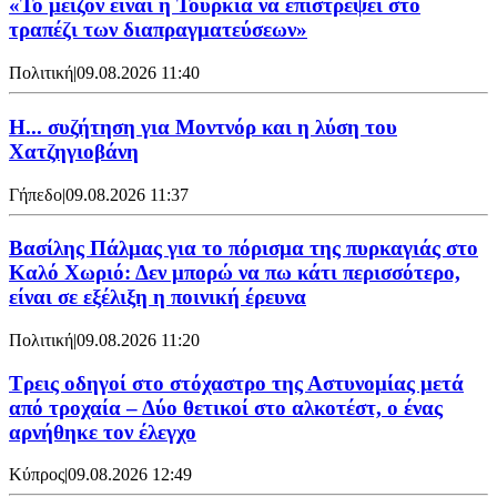
«Το μείζον είναι η Τουρκία να επιστρέψει στο
τραπέζι των διαπραγματεύσεων»
Πολιτική
|
09.08.2026 11:40
Η... συζήτηση για Μοντνόρ και η λύση του
Χατζηγιοβάνη
Γήπεδο
|
09.08.2026 11:37
Βασίλης Πάλμας για το πόρισμα της πυρκαγιάς στο
Καλό Χωριό: Δεν μπορώ να πω κάτι περισσότερο,
είναι σε εξέλιξη η ποινική έρευνα
Πολιτική
|
09.08.2026 11:20
Τρεις οδηγοί στο στόχαστρο της Αστυνομίας μετά
από τροχαία – Δύο θετικοί στο αλκοτέστ, ο ένας
αρνήθηκε τον έλεγχο
Κύπρος
|
09.08.2026 12:49