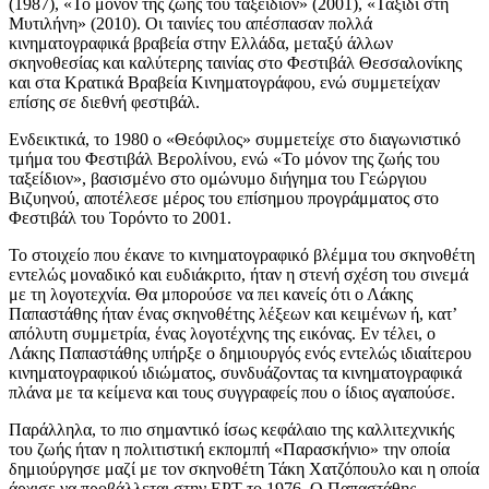
(1987), «Το μόνον της ζωής του ταξείδιον» (2001), «Ταξίδι στη
Μυτιλήνη» (2010). Οι ταινίες του απέσπασαν πολλά
κινηματογραφικά βραβεία στην Ελλάδα, μεταξύ άλλων
σκηνοθεσίας και καλύτερης ταινίας στο Φεστιβάλ Θεσσαλονίκης
και στα Κρατικά Βραβεία Κινηματογράφου, ενώ συμμετείχαν
επίσης σε διεθνή φεστιβάλ.
Ενδεικτικά, το 1980 ο «Θεόφιλος» συμμετείχε στο διαγωνιστικό
τμήμα του Φεστιβάλ Βερολίνου, ενώ «Το μόνον της ζωής του
ταξείδιον», βασισμένο στο ομώνυμο διήγημα του Γεώργιου
Βιζυηνού, αποτέλεσε μέρος του επίσημου προγράμματος στο
Φεστιβάλ του Τορόντο το 2001.
Το στοιχείο που έκανε το κινηματογραφικό βλέμμα του σκηνοθέτη
εντελώς μοναδικό και ευδιάκριτο, ήταν η στενή σχέση του σινεμά
με τη λογοτεχνία. Θα μπορούσε να πει κανείς ότι ο Λάκης
Παπαστάθης ήταν ένας σκηνοθέτης λέξεων και κειμένων ή, κατ’
απόλυτη συμμετρία, ένας λογοτέχνης της εικόνας. Εν τέλει, ο
Λάκης Παπαστάθης υπήρξε ο δημιουργός ενός εντελώς ιδιαίτερου
κινηματογραφικού ιδιώματος, συνδυάζοντας τα κινηματογραφικά
πλάνα με τα κείμενα και τους συγγραφείς που ο ίδιος αγαπούσε.
Παράλληλα, τo πιο σημαντικό ίσως κεφάλαιο της καλλιτεχνικής
του ζωής ήταν η πολιτιστική εκπομπή «Παρασκήνιο» την οποία
δημιούργησε μαζί με τον σκηνοθέτη Τάκη Χατζόπουλο και η οποία
άρχισε να προβάλλεται στην ΕΡΤ το 1976. Ο Παπαστάθης