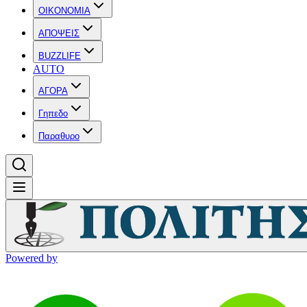
OIKONOMIA
ΑΠΟΨΕΙΣ
BUZZLIFE
AUTO
ΑΓΟΡΑ
Γηπεδο
Παραθυρο
Powered by