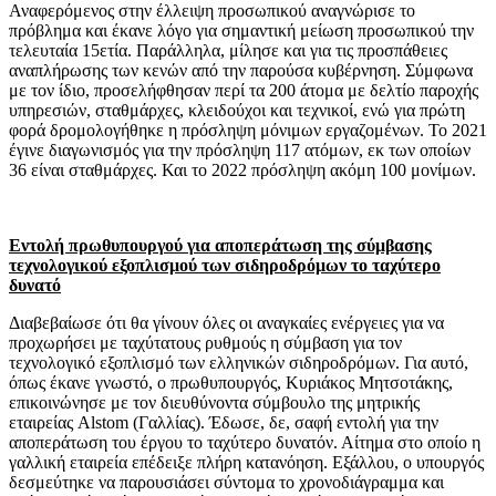
Αναφερόμενος στην έλλειψη προσωπικού αναγνώρισε το
πρόβλημα και έκανε λόγο για σημαντική μείωση προσωπικού την
τελευταία 15ετία. Παράλληλα, μίλησε και για τις προσπάθειες
αναπλήρωσης των κενών από την παρούσα κυβέρνηση. Σύμφωνα
με τον ίδιο, προσελήφθησαν περί τα 200 άτομα με δελτίο παροχής
υπηρεσιών, σταθμάρχες, κλειδούχοι και τεχνικοί, ενώ για πρώτη
φορά δρομολογήθηκε η πρόσληψη μόνιμων εργαζομένων. Το 2021
έγινε διαγωνισμός για την πρόσληψη 117 ατόμων, εκ των οποίων
36 είναι σταθμάρχες. Και το 2022 πρόσληψη ακόμη 100 μονίμων.
Εντολή πρωθυπουργού για αποπεράτωση της σύμβασης
τεχνολογικού εξοπλισμού των σιδηροδρόμων το ταχύτερο
δυνατό
Διαβεβαίωσε ότι θα γίνουν όλες οι αναγκαίες ενέργειες για να
προχωρήσει με ταχύτατους ρυθμούς η σύμβαση για τον
τεχνολογικό εξοπλισμό των ελληνικών σιδηροδρόμων. Για αυτό,
όπως έκανε γνωστό, ο πρωθυπουργός, Κυριάκος Μητσοτάκης,
επικοινώνησε με τον διευθύνοντα σύμβουλο της μητρικής
εταιρείας Alstom (Γαλλίας). Έδωσε, δε, σαφή εντολή για την
αποπεράτωση του έργου το ταχύτερο δυνατόν. Αίτημα στο οποίο η
γαλλική εταιρεία επέδειξε πλήρη κατανόηση. Εξάλλου, ο υπουργός
δεσμεύτηκε να παρουσιάσει σύντομα το χρονοδιάγραμμα και