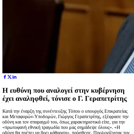
Η ευθύνη που αναλογεί στην κυβέρνηση
έχει αναληφθεί, τόνισε ο Γ. Γεραπετρίτης
Κατά την έναρξη της συνέντευξης Τύπου ο υπουργός Επικρατείας
και Μεταφορών-Υποδομών, Γιώργος Γεραπετρίτης, εξέφρασε την
οδύνη και τον σπαραγμό του, όπως χαρακτηριστικά είπε, για την
«πρωτοφανή εθνική τραγωδία που μας σημάδεψε όλους». «Η
οδύνη θα πρέπει να βρει κάθαρση», πρόσθεσε. Προλογίζοντας τον