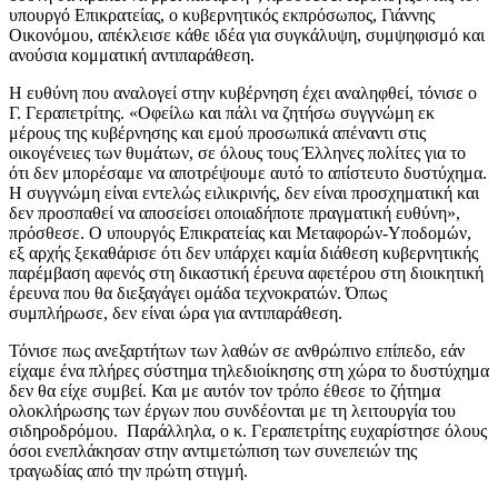
υπουργό Επικρατείας, ο κυβερνητικός εκπρόσωπος, Γιάννης
Οικονόμου, απέκλεισε κάθε ιδέα για συγκάλυψη, συμψηφισμό και
ανούσια κομματική αντιπαράθεση.
Η ευθύνη που αναλογεί στην κυβέρνηση έχει αναληφθεί, τόνισε ο
Γ. Γεραπετρίτης. «Οφείλω και πάλι να ζητήσω συγγνώμη εκ
μέρους της κυβέρνησης και εμού προσωπικά απέναντι στις
οικογένειες των θυμάτων, σε όλους τους Έλληνες πολίτες για το
ότι δεν μπορέσαμε να αποτρέψουμε αυτό το απίστευτο δυστύχημα.
Η συγγνώμη είναι εντελώς ειλικρινής, δεν είναι προσχηματική και
δεν προσπαθεί να αποσείσει οποιαδήποτε πραγματική ευθύνη»,
πρόσθεσε. Ο υπουργός Επικρατείας και Μεταφορών-Υποδομών,
εξ αρχής ξεκαθάρισε ότι δεν υπάρχει καμία διάθεση κυβερνητικής
παρέμβαση αφενός στη δικαστική έρευνα αφετέρου στη διοικητική
έρευνα που θα διεξαγάγει ομάδα τεχνοκρατών. Όπως
συμπλήρωσε, δεν είναι ώρα για αντιπαράθεση.
Τόνισε πως ανεξαρτήτων των λαθών σε ανθρώπινο επίπεδο, εάν
είχαμε ένα πλήρες σύστημα τηλεδιοίκησης στη χώρα το δυστύχημα
δεν θα είχε συμβεί. Και με αυτόν τον τρόπο έθεσε το ζήτημα
ολοκλήρωσης των έργων που συνδέονται με τη λειτουργία του
σιδηροδρόμου. Παράλληλα, ο κ. Γεραπετρίτης ευχαρίστησε όλους
όσοι ενεπλάκησαν στην αντιμετώπιση των συνεπειών της
τραγωδίας από την πρώτη στιγμή.