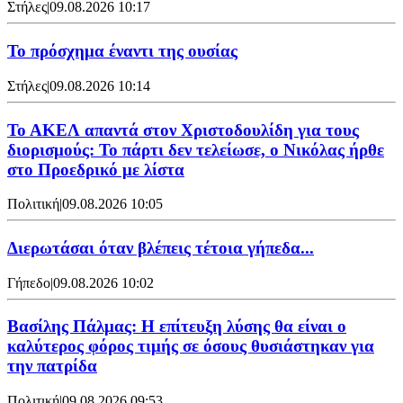
Στήλες
|
09.08.2026 10:17
Το πρόσχημα έναντι της ουσίας
Στήλες
|
09.08.2026 10:14
Το ΑΚΕΛ απαντά στον Χριστοδουλίδη για τους
διορισμούς: Το πάρτι δεν τελείωσε, ο Νικόλας ήρθε
στο Προεδρικό με λίστα
Πολιτική
|
09.08.2026 10:05
Διερωτάσαι όταν βλέπεις τέτοια γήπεδα...
Γήπεδο
|
09.08.2026 10:02
Βασίλης Πάλμας: Η επίτευξη λύσης θα είναι ο
καλύτερος φόρος τιμής σε όσους θυσιάστηκαν για
την πατρίδα
Πολιτική
|
09.08.2026 09:53