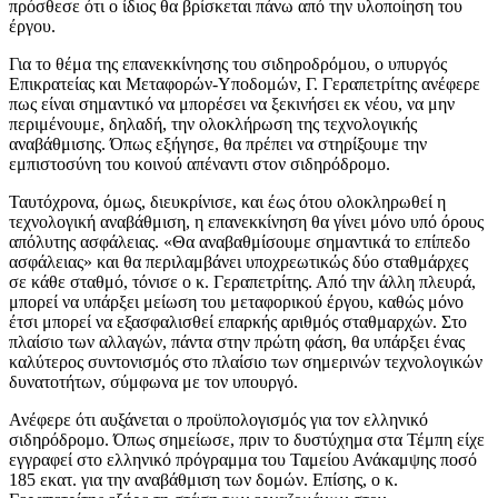
πρόσθεσε ότι ο ίδιος θα βρίσκεται πάνω από την υλοποίηση του
έργου.
Για το θέμα της επανεκκίνησης του σιδηροδρόμου, ο υπυργός
Επικρατείας και Μεταφορών-Υποδομών, Γ. Γεραπετρίτης ανέφερε
πως είναι σημαντικό να μπορέσει να ξεκινήσει εκ νέου, να μην
περιμένουμε, δηλαδή, την ολοκλήρωση της τεχνολογικής
αναβάθμισης. Όπως εξήγησε, θα πρέπει να στηρίξουμε την
εμπιστοσύνη του κοινού απέναντι στον σιδηρόδρομο.
Ταυτόχρονα, όμως, διευκρίνισε, και έως ότου ολοκληρωθεί η
τεχνολογική αναβάθμιση, η επανεκκίνηση θα γίνει μόνο υπό όρους
απόλυτης ασφάλειας. «Θα αναβαθμίσουμε σημαντικά το επίπεδο
ασφάλειας» και θα περιλαμβάνει υποχρεωτικώς δύο σταθμάρχες
σε κάθε σταθμό, τόνισε ο κ. Γεραπετρίτης. Από την άλλη πλευρά,
μπορεί να υπάρξει μείωση του μεταφορικού έργου, καθώς μόνο
έτσι μπορεί να εξασφαλισθεί επαρκής αριθμός σταθμαρχών. Στο
πλαίσιο των αλλαγών, πάντα στην πρώτη φάση, θα υπάρξει ένας
καλύτερος συντονισμός στο πλαίσιο των σημερινών τεχνολογικών
δυνατοτήτων, σύμφωνα με τον υπουργό.
Ανέφερε ότι αυξάνεται ο προϋπολογισμός για τον ελληνικό
σιδηρόδρομο. Όπως σημείωσε, πριν το δυστύχημα στα Τέμπη είχε
εγγραφεί στο ελληνικό πρόγραμμα του Ταμείου Ανάκαμψης ποσό
185 εκατ. για την αναβάθμιση των δομών. Επίσης, ο κ.