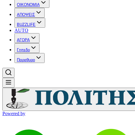
OIKONOMIA
ΑΠΟΨΕΙΣ
BUZZLIFE
AUTO
ΑΓΟΡΑ
Γηπεδο
Παραθυρο
Powered by