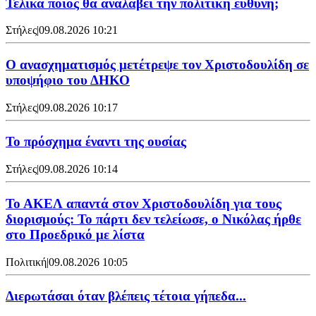
Τελικά ποιος θα αναλάβει την πολιτική ευθύνη;
Στήλες
|
09.08.2026 10:21
Ο ανασχηματισμός μετέτρεψε τον Χριστοδουλίδη σε
υποψήφιο του ΔΗΚΟ
Στήλες
|
09.08.2026 10:17
Το πρόσχημα έναντι της ουσίας
Στήλες
|
09.08.2026 10:14
Το ΑΚΕΛ απαντά στον Χριστοδουλίδη για τους
διορισμούς: Το πάρτι δεν τελείωσε, ο Νικόλας ήρθε
στο Προεδρικό με λίστα
Πολιτική
|
09.08.2026 10:05
Διερωτάσαι όταν βλέπεις τέτοια γήπεδα...