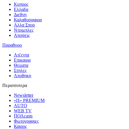
Κυπρος
Ελλαδα
Διεθνη
Καλαθοσφαιρα
Αλλα Σπορ
Ντριμπλες
Αποψεις
Παραθυρο
Ατζεντα
Επικαιρα
Θεματα
Στηλες
Αποθηκη
Περισσοτερα
Newsletter
«Π» PREMIUM
AUTO
WEB TV
ΠΟΛcasts
Φωτογραφιες
Καιρος