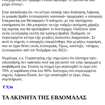
μέχρι τέλους».
Στην αποκάλυψη ότι «το κέντρο τοπικής τηλε-διοίκησης Λάρισας
το μοιραίο βράδυ λειτουργούσε κανονικά» προχώρησε ο υπουργός
Επικρατείας και Μεταφορών-Υποδομών, με την ταυτόχρονη
επισήμανση ότι «θα μπορούσε να είχε υπάρξει αυτόματη χάραξη
της πορείας που θα προλάμβανε το δυστύχημα. Ουδέποτε ήταν
εκτός λειτουργίας εκείνη την κρίσιμη βραδιά. Πράγματι, το
συγκεκριμένο κέντρο είχε μεγάλες δυσκολίες διαχρονικά». Σε
αυτό το σημείο, ο υπουργός επικαλέσθηκε δύο μεγάλες πυρκαγιές
που το είχαν θέσει εκτός λειτουργίας. Όμως, κατέληξε, «πλήρως
λειτουργούσε από τον Νοέμβριο του 2022».
Νωρίτερα, ο κ. Γεραπετρίτης είχε σημειώσει ότι σύστημα τηλε-
ειδοποίησης δεν υφίστατο ποτέ και για αυτόν τον λόγο προχωρά η
αναβάθμισή του. Ετούτη τη στιγμή έχει αναπτυχθεί το έργο στο
70% -η παράδοση είναι στο 90%- δυστυχώς στο συγκεκριμένο
σημείο, Λάρισα-Πλατύ, δεν έχει αναπτυχθεί το έργο, όπως
συμπλήρωσε.
ΤΑ ΑΚΙΝΗΤΑ ΤΗΣ ΕΒΔΟΜΑΔΑΣ