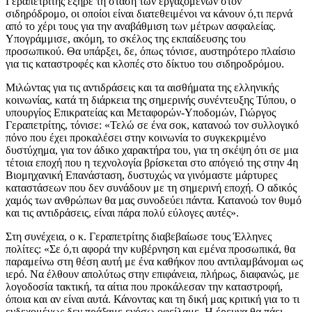
Γεραπετρίτης εξήρε τη στάση των εργαζομένων στον
σιδηρόδρομο, οι οποίοι είναι διατεθειμένοι να κάνουν ό,τι περνά
από το χέρι τους για την αναβάθμιση των μέτρων ασφαλείας.
Υπογράμμισε, ακόμη, το σκέλος της εκπαίδευσης του
προσωπικού. Θα υπάρξει, δε, όπως τόνισε, αυστηρότερο πλαίσιο
για τις καταστροφές και κλοπές στο δίκτυο του σιδηροδρόμου.
Μιλώντας για τις αντιδράσεις και τα αισθήματα της ελληνικής
κοινωνίας, κατά τη διάρκεια της σημερινής συνέντευξης Τύπου, ο
υπουργίος Επικρατείας και Μεταφορών-Υποδομών, Γιώργος
Γεραπετρίτης, τόνισε: «Τελώ σε ένα σοκ, κατανοώ τον συλλογικό
πόνο που έχει προκαλέσει στην κοινωνία το συγκεκριμένο
δυστύχημα, για τον άδικο χαρακτήρα του, για τη σκέψη ότι σε μια
τέτοια εποχή που η τεχνολογία βρίσκεται στο απόγειό της στην 4η
Βιομηχανική Επανάσταση, δυστυχώς να γινόμαστε μάρτυρες
καταστάσεων που δεν συνάδουν με τη σημερινή εποχή. Ο αδικός
χαμός των ανθρώπων θα μας συνοδεύει πάντα. Κατανοώ τον θυμό
και τις αντιδράσεις, είναι πάρα πολύ εύλογες αυτές».
Στη συνέχεια, ο κ. Γεραπετρίτης διαβεβαίωσε τους Έλληνες
πολίτες: «Σε ό,τι αφορά την κυβέρνηση και εμένα προσωπικά, θα
παραμείνω στη θέση αυτή με ένα καθήκον που αντιλαμβάνομαι ως
ιερό. Να έλθουν απολύτως στην επιφάνεια, πλήρως, διαφανώς, με
λογοδοσία τακτική, τα αίτια που προκάλεσαν την καταστροφή,
όποια και αν είναι αυτά. Κάνοντας και τη δική μας κριτική για το τι
ενδεχομένως δεν πράξαμε ενόσω οφείλαμε. Η έρευνα θα πάει