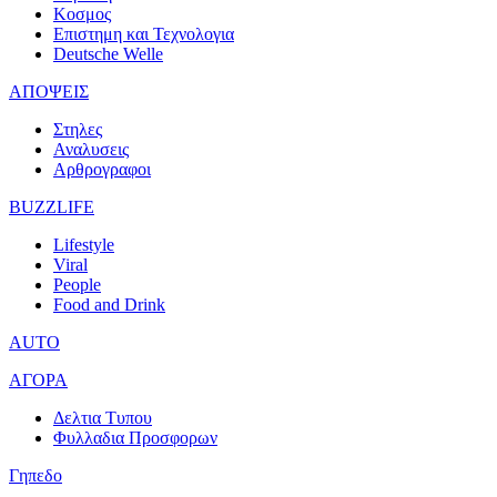
Κοσμος
Επιστημη και Τεχνολογια
Deutsche Welle
ΑΠΟΨΕΙΣ
Στηλες
Αναλυσεις
Αρθρογραφοι
BUZZLIFE
Lifestyle
Viral
People
Food and Drink
AUTO
ΑΓΟΡΑ
Δελτια Τυπου
Φυλλαδια Προσφορων
Γηπεδο