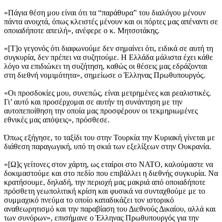
«Πάγια θέση μου είναι ότι τα “παράθυρα” του διαλόγου μένουν
πάντα ανοιχτά, όπως κλειστές μένουν και οι πόρτες μας απέναντι σε
οποιαδήποτε απειλή», ανέφερε ο κ. Μητσοτάκης.
«[Τ]ο γεγονός ότι διαφωνούμε δεν σημαίνει ότι, ειδικά σε αυτή τη
συγκυρία, δεν πρέπει να συζητούμε. Η Ελλάδα μάλιστα έχει κάθε
λόγο να επιδιώκει τη συζήτηση, καθώς οι θέσεις μας εδράζονται
στη διεθνή νομιμότητα», σημείωσε ο Έλληνας Πρωθυπουργός.
«Οι προσδοκίες μου, συνεπώς, είναι μετρημένες και ρεαλιστικές.
Γι’ αυτό και προσέρχομαι σε αυτήν τη συνάντηση με την
αυτοπεποίθηση την οποία μας προσφέρουν οι τεκμηριωμένες
εθνικές μας απόψεις», πρόσθεσε.
Όπως εξήγησε, το ταξίδι του στην Τουρκία την Κυριακή γίνεται με
διάθεση παραγωγική, υπό τη σκιά των εξελίξεων στην Ουκρανία.
«[Ω]ς γείτονες στον χάρτη, ως εταίροι στο ΝΑΤΟ, καλούμαστε να
δοκιμαστούμε και στο πεδίο που επιβάλλει η διεθνής συγκυρία. Να
κρατήσουμε, δηλαδή, την περιοχή μας μακριά από οποιαδήποτε
πρόσθετη γεωπολιτική κρίση και φυσικά να συνταχθούμε με το
συμμαχικό πνεύμα το οποίο καταδικάζει τον ιστορικό
αναθεωρητισμό και την παραβίαση του Διεθνούς Δικαίου, αλλά και
των συνόρων», επισήμανε ο Έλληνας Πρωθυπουργός για την