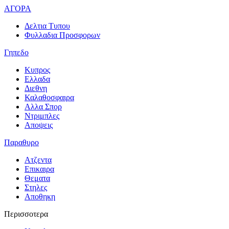
ΑΓΟΡΑ
Δελτια Τυπου
Φυλλαδια Προσφορων
Γηπεδο
Κυπρος
Ελλαδα
Διεθνη
Καλαθοσφαιρα
Αλλα Σπορ
Ντριμπλες
Αποψεις
Παραθυρο
Ατζεντα
Επικαιρα
Θεματα
Στηλες
Αποθηκη
Περισσοτερα