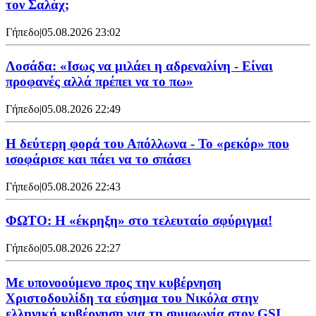
τον Σαλάχ;
Γήπεδο
|
05.08.2026 23:02
Λοσάδα: «Ισως να μιλάει η αδρεναλίνη - Είναι
προφανές αλλά πρέπει να το πω»
Γήπεδο
|
05.08.2026 22:49
Η δεύτερη φορά του Απόλλωνα - Το «ρεκόρ» που
ισοφάρισε και πάει να το σπάσει
Γήπεδο
|
05.08.2026 22:43
ΦΩΤΟ: Η «έκρηξη» στο τελευταίο σφύριγμα!
Γήπεδο
|
05.08.2026 22:27
Με υπονοούμενο προς την κυβέρνηση
Χριστοδουλίδη τα εύσημα του Νικόλα στην
ελληνική κυβέρνηση για τη συμφωνία στον GSI