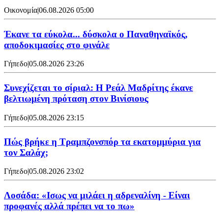
Οικονομία
|
06.08.2026 05:00
Έκανε τα εύκολα... δύσκολα ο Παναθηναϊκός,
αποδοκιμασίες στο φινάλε
Γήπεδο
|
05.08.2026 23:26
Συνεχίζεται το σίριαλ: Η Ρεάλ Μαδρίτης έκανε
βελτιωμένη πρόταση στον Βινίσιους
Γήπεδο
|
05.08.2026 23:15
Πώς βρήκε η Τραμπζονσπόρ τα εκατομμύρια για
τον Σαλάχ;
Γήπεδο
|
05.08.2026 23:02
Λοσάδα: «Ισως να μιλάει η αδρεναλίνη - Είναι
προφανές αλλά πρέπει να το πω»