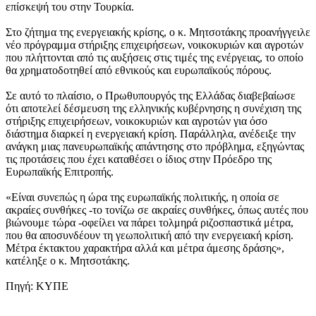
επίσκεψή του στην Τουρκία.
Στο ζήτημα της ενεργειακής κρίσης, ο κ. Μητσοτάκης προανήγγειλε
νέο πρόγραμμα στήριξης επιχειρήσεων, νοικοκυριών και αγροτών
που πλήττονται από τις αυξήσεις στις τιμές της ενέργειας, το οποίο
θα χρηματοδοτηθεί από εθνικούς και ευρωπαϊκούς πόρους.
Σε αυτό το πλαίσιο, ο Πρωθυπουργός της Ελλάδας διαβεβαίωσε
ότι αποτελεί δέσμευση της ελληνικής κυβέρνησης η συνέχιση της
στήριξης επιχειρήσεων, νοικοκυριών και αγροτών για όσο
διάστημα διαρκεί η ενεργειακή κρίση. Παράλληλα, ανέδειξε την
ανάγκη μιας πανευρωπαϊκής απάντησης στο πρόβλημα, εξηγώντας
τις προτάσεις που έχει καταθέσει ο ίδιος στην Πρόεδρο της
Ευρωπαϊκής Επιτροπής.
«Είναι συνεπώς η ώρα της ευρωπαϊκής πολιτικής, η οποία σε
ακραίες συνθήκες -το τονίζω σε ακραίες συνθήκες, όπως αυτές που
βιώνουμε τώρα -οφείλει να πάρει τολμηρά ριζοσπαστικά μέτρα,
που θα αποσυνδέουν τη γεωπολιτική από την ενεργειακή κρίση.
Μέτρα έκτακτου χαρακτήρα αλλά και μέτρα άμεσης δράσης»,
κατέληξε ο κ. Μητσοτάκης.
Πηγή: ΚΥΠΕ