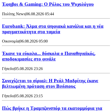
Έφηβοι & Gaming: Ο Ρόλος του Ψυχολόγου
Πολίτης News
|
06.08.2026 05:44
Eurobank: Άλμα στα ψηφιακά κανάλια και η νέα
πραγματικότητα στα ταμεία
Οικονομία
|
06.08.2026 05:00
Έκανε τα εύκολα... δύσκολα ο Παναθηναϊκός,
αποδοκιμασίες στο φινάλε
Γήπεδο
|
05.08.2026 23:26
Συνεχίζεται το σίριαλ: Η Ρεάλ Μαδρίτης έκανε
βελτιωμένη πρόταση στον Βινίσιους
Γήπεδο
|
05.08.2026 23:15
Πώς βρήκε η Τραμπζονσπόρ τα εκατομμύρια για