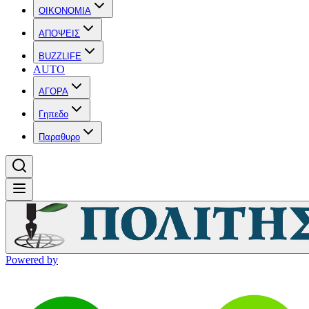
OIKONOMIA
ΑΠΟΨΕΙΣ
BUZZLIFE
AUTO
ΑΓΟΡΑ
Γηπεδο
Παραθυρο
Powered by