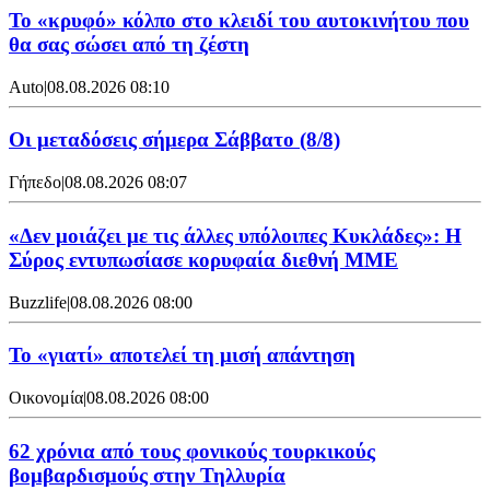
Το «κρυφό» κόλπο στο κλειδί του αυτοκινήτου που
θα σας σώσει από τη ζέστη
Auto
|
08.08.2026 08:10
Οι μεταδόσεις σήμερα Σάββατο (8/8)
Γήπεδο
|
08.08.2026 08:07
«Δεν μοιάζει με τις άλλες υπόλοιπες Κυκλάδες»: Η
Σύρος εντυπωσίασε κορυφαία διεθνή ΜΜΕ
Buzzlife
|
08.08.2026 08:00
Το «γιατί» αποτελεί τη μισή απάντηση
Οικονομία
|
08.08.2026 08:00
62 χρόνια από τους φονικούς τουρκικούς
βομβαρδισμούς στην Τηλλυρία