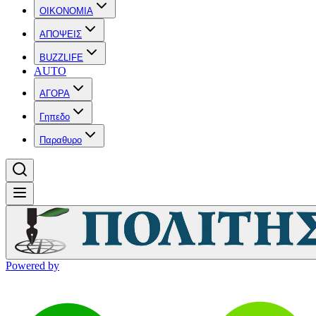
OIKONOMIA
ΑΠΟΨΕΙΣ
BUZZLIFE
AUTO
ΑΓΟΡΑ
Γηπεδο
Παραθυρο
Powered by