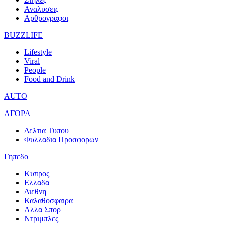
Αναλυσεις
Αρθρογραφοι
BUZZLIFE
Lifestyle
Viral
People
Food and Drink
AUTO
ΑΓΟΡΑ
Δελτια Τυπου
Φυλλαδια Προσφορων
Γηπεδο
Κυπρος
Ελλαδα
Διεθνη
Καλαθοσφαιρα
Αλλα Σπορ
Ντριμπλες