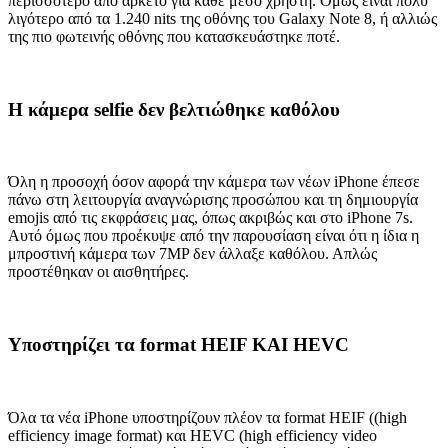
περισσότερο από αρκετό για κάθε μέσο χρήστη. Όμως είναι πολύ
λιγότερο από τα 1.240 nits της οθόνης του Galaxy Note 8, ή αλλιώς
της πιο φωτεινής οθόνης που κατασκευάστηκε ποτέ.
H κάμερα selfie δεν βελτιώθηκε καθόλου
Όλη η προσοχή όσον αφορά την κάμερα των νέων iPhone έπεσε
πάνω στη λειτουργία αναγνώρισης προσώπου και τη δημιουργία
emojis από τις εκφράσεις μας, όπως ακριβώς και στο iPhone 7s.
Αυτό όμως που προέκυψε από την παρουσίαση είναι ότι η ίδια η
μπροστινή κάμερα των 7MP δεν άλλαξε καθόλου. Απλώς
προστέθηκαν οι αισθητήρες.
Υποστηρίζει τα format HEIF ΚΑΙ HEVC
Όλα τα νέα iPhone υποστηρίζουν πλέον τα format HEIF ((high
efficiency image format) και HEVC (high efficiency video