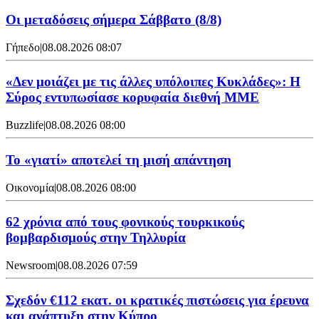
Οι μεταδόσεις σήμερα Σάββατο (8/8)
Γήπεδο
|
08.08.2026 08:07
«Δεν μοιάζει με τις άλλες υπόλοιπες Κυκλάδες»: Η
Σύρος εντυπωσίασε κορυφαία διεθνή ΜΜΕ
Buzzlife
|
08.08.2026 08:00
Το «γιατί» αποτελεί τη μισή απάντηση
Οικονομία
|
08.08.2026 08:00
62 χρόνια από τους φονικούς τουρκικούς
βομβαρδισμούς στην Τηλλυρία
Newsroom
|
08.08.2026 07:59
Σχεδόν €112 εκατ. οι κρατικές πιστώσεις για έρευνα
και ανάπτυξη στην Κύπρο