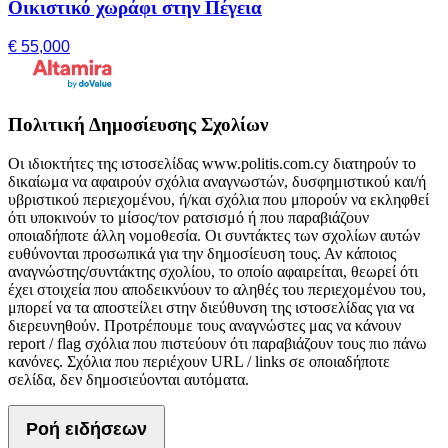
Οικιστικό χωράφι στην Πέγεια
€ 55,000
Πολιτική Δημοσίευσης Σχολίων
Οι ιδιοκτήτες της ιστοσελίδας www.politis.com.cy διατηρούν το
δικαίωμα να αφαιρούν σχόλια αναγνωστών, δυσφημιστικού και/ή
υβριστικού περιεχομένου, ή/και σχόλια που μπορούν να εκληφθεί
ότι υποκινούν το μίσος/τον ρατσισμό ή που παραβιάζουν
οποιαδήποτε άλλη νομοθεσία. Οι συντάκτες των σχολίων αυτών
ευθύνονται προσωπικά για την δημοσίευση τους. Αν κάποιος
αναγνώστης/συντάκτης σχολίου, το οποίο αφαιρείται, θεωρεί ότι
έχει στοιχεία που αποδεικνύουν το αληθές του περιεχομένου του,
μπορεί να τα αποστείλει στην διεύθυνση της ιστοσελίδας για να
διερευνηθούν. Προτρέπουμε τους αναγνώστες μας να κάνουν
report / flag σχόλια που πιστεύουν ότι παραβιάζουν τους πιο πάνω
κανόνες. Σχόλια που περιέχουν URL / links σε οποιαδήποτε
σελίδα, δεν δημοσιεύονται αυτόματα.
Ροή ειδήσεων