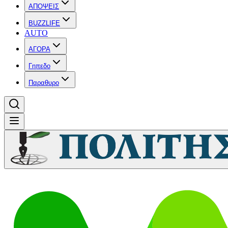
ΑΠΟΨΕΙΣ
BUZZLIFE
AUTO
ΑΓΟΡΑ
Γηπεδο
Παραθυρο