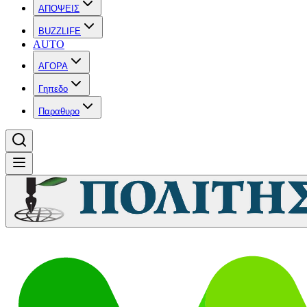
ΑΠΟΨΕΙΣ
BUZZLIFE
AUTO
ΑΓΟΡΑ
Γηπεδο
Παραθυρο