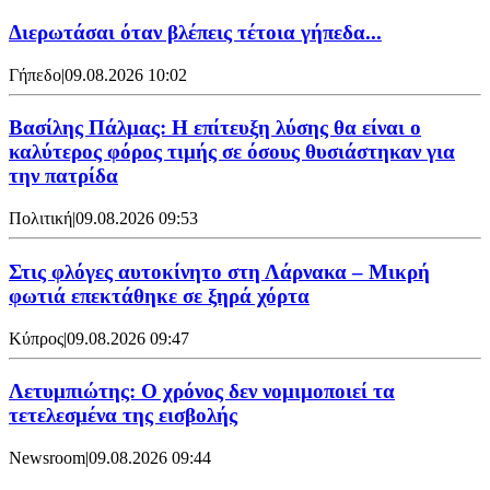
Διερωτάσαι όταν βλέπεις τέτοια γήπεδα...
Γήπεδο
|
09.08.2026 10:02
Βασίλης Πάλμας: Η επίτευξη λύσης θα είναι ο
καλύτερος φόρος τιμής σε όσους θυσιάστηκαν για
την πατρίδα
Πολιτική
|
09.08.2026 09:53
Στις φλόγες αυτοκίνητο στη Λάρνακα – Μικρή
φωτιά επεκτάθηκε σε ξηρά χόρτα
Κύπρος
|
09.08.2026 09:47
Λετυμπιώτης: Ο χρόνος δεν νομιμοποιεί τα
τετελεσμένα της εισβολής
Newsroom
|
09.08.2026 09:44