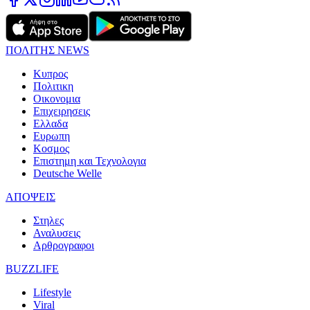
ΠΟΛΙΤΗΣ NEWS
Κυπρος
Πολιτικη
Οικονομια
Επιχειρησεις
Ελλαδα
Ευρωπη
Κοσμος
Επιστημη και Τεχνολογια
Deutsche Welle
ΑΠΟΨΕΙΣ
Στηλες
Αναλυσεις
Αρθρογραφοι
BUZZLIFE
Lifestyle
Viral