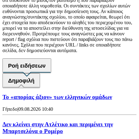
ότι υποκινούν το μίσος/τον ρατσισμό ή που παραβιάζουν
οποιαδήποτε άλλη νομοθεσία. Οι συντάκτες των σχολίων αυτών
ευθύνονται προσωπικά για την δημοσίευση τους. Αν κάποιος
αναγνώστης/συντάκτης σχολίου, το οποίο αφαιρείται, θεωρεί ότι
έχει στοιχεία που αποδεικνύουν το αληθές του περιεχομένου του,
μπορεί να τα αποστείλει στην διεύθυνση της ιστοσελίδας για να
διερευνηθούν. Προτρέπουμε τους αναγνώστες μας να κάνουν
report / flag σχόλια που πιστεύουν ότι παραβιάζουν τους πιο πάνω
κανόνες. Σχόλια που περιέχουν URL / links σε οποιαδήποτε
σελίδα, δεν δημοσιεύονται αυτόματα.
Ροή ειδήσεων
Δημοφιλή
Το «απορίας άξιον» των ελληνικών ομάδων
Γήπεδο
|
09.08.2026 10:40
Δεν κλείνει στην Ατλέτικο και περιμένει την
Μπαρτσελόνα ο Ρομέρο