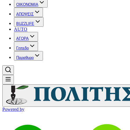
OIKONOMIA
ΑΠΟΨΕΙΣ
BUZZLIFE
AUTO
ΑΓΟΡΑ
Γηπεδο
Παραθυρο
Powered by