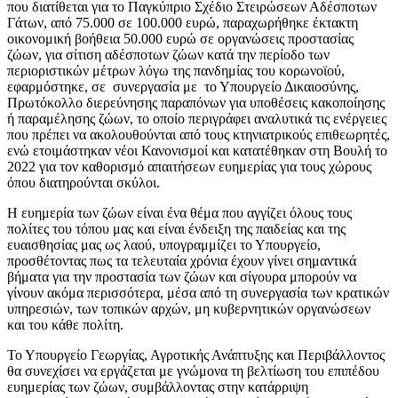
που διατίθεται για το Παγκύπριο Σχέδιο Στειρώσεων Αδέσποτων
Γάτων, από 75.000 σε 100.000 ευρώ, παραχωρήθηκε έκτακτη
οικονομική βοήθεια 50.000 ευρώ σε οργανώσεις προστασίας
ζώων, για σίτιση αδέσποτων ζώων κατά την περίοδο των
περιοριστικών μέτρων λόγω της πανδημίας του κορωνοϊού,
εφαρμόστηκε, σε συνεργασία με το Υπουργείο Δικαιοσύνης,
Πρωτόκολλο διερεύνησης παραπόνων για υποθέσεις κακοποίησης
ή παραμέλησης ζώων, το οποίο περιγράφει αναλυτικά τις ενέργειες
που πρέπει να ακολουθούνται από τους κτηνιατρικούς επιθεωρητές,
ενώ ετοιμάστηκαν νέοι Κανονισμοί και κατατέθηκαν στη Βουλή το
2022 για τον καθορισμό απαιτήσεων ευημερίας για τους χώρους
όπου διατηρούνται σκύλοι.
Η ευημερία των ζώων είναι ένα θέμα που αγγίζει όλους τους
πολίτες του τόπου μας και είναι ένδειξη της παιδείας και της
ευαισθησίας μας ως λαού, υπογραμμίζει το Υπουργείο,
προσθέτοντας πως τα τελευταία χρόνια έχουν γίνει σημαντικά
βήματα για την προστασία των ζώων και σίγουρα μπορούν να
γίνουν ακόμα περισσότερα, μέσα από τη συνεργασία των κρατικών
υπηρεσιών, των τοπικών αρχών, μη κυβερνητικών οργανώσεων
και του κάθε πολίτη.
Το Υπουργείο Γεωργίας, Αγροτικής Ανάπτυξης και Περιβάλλοντος
θα συνεχίσει να εργάζεται με γνώμονα τη βελτίωση του επιπέδου
ευημερίας των ζώων, συμβάλλοντας στην κατάρριψη