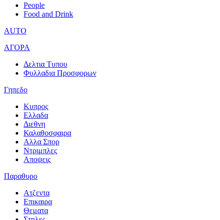
People
Food and Drink
AUTO
ΑΓΟΡΑ
Δελτια Τυπου
Φυλλαδια Προσφορων
Γηπεδο
Κυπρος
Ελλαδα
Διεθνη
Καλαθοσφαιρα
Αλλα Σπορ
Ντριμπλες
Αποψεις
Παραθυρο
Ατζεντα
Επικαιρα
Θεματα
Στηλες