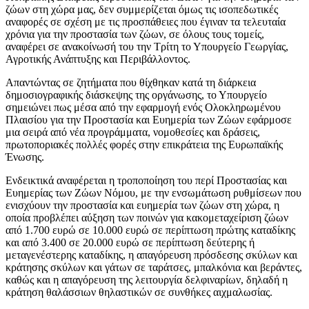
ζώων στη χώρα μας, δεν συμμερίζεται όμως τις ισοπεδωτικές
αναφορές σε σχέση με τις προσπάθειες που έγιναν τα τελευταία
χρόνια για την προστασία των ζώων, σε όλους τους τομείς,
αναφέρει σε ανακοίνωσή του την Τρίτη το Υπουργείο Γεωργίας,
Αγροτικής Ανάπτυξης και Περιβάλλοντος.
Απαντώντας σε ζητήματα που θίχθηκαν κατά τη διάρκεια
δημοσιογραφικής διάσκεψης της οργάνωσης, το Υπουργείο
σημειώνει πως μέσα από την εφαρμογή ενός Ολοκληρωμένου
Πλαισίου για την Προστασία και Ευημερία των Ζώων εφάρμοσε
μια σειρά από νέα προγράμματα, νομοθεσίες και δράσεις,
πρωτοποριακές πολλές φορές στην επικράτεια της Ευρωπαϊκής
Ένωσης.
Ενδεικτικά αναφέρεται η τροποποίηση του περί Προστασίας και
Ευημερίας των Ζώων Νόμου, με την ενσωμάτωση ρυθμίσεων που
ενισχύουν την προστασία και ευημερία των ζώων στη χώρα, η
οποία προβλέπει αύξηση των ποινών για κακομεταχείριση ζώων
από 1.700 ευρώ σε 10.000 ευρώ σε περίπτωση πρώτης καταδίκης
και από 3.400 σε 20.000 ευρώ σε περίπτωση δεύτερης ή
μεταγενέστερης καταδίκης, η απαγόρευση πρόσδεσης σκύλων και
κράτησης σκύλων και γάτων σε ταράτσες, μπαλκόνια και βεράντες,
καθώς και η απαγόρευση της λειτουργία δελφιναρίων, δηλαδή η
κράτηση θαλάσσιων θηλαστικών σε συνθήκες αιχμαλωσίας.