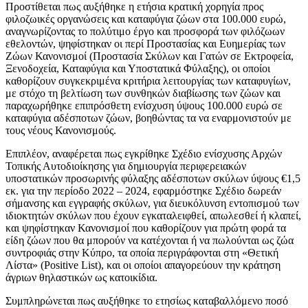
Προστίθεται πως αυξήθηκε η ετήσια κρατική χορηγία προς
φιλοζωικές οργανώσεις και καταφύγια ζώων στα 100.000 ευρώ,
αναγνωρίζοντας το πολύτιμο έργο και προσφορά των φιλόζωων
εθελοντών, ψηφίστηκαν οι περί Προστασίας και Ευημερίας των
Ζώων Κανονισμοί (Προστασία Σκύλων και Γατών σε Εκτροφεία,
Ξενοδοχεία, Καταφύγια και Υποστατικά Φύλαξης), οι οποίοι
καθορίζουν συγκεκριμένα κριτήρια λειτουργίας των καταφυγίων,
με στόχο τη βελτίωση των συνθηκών διαβίωσης των ζώων και
παραχωρήθηκε επιπρόσθετη ενίσχυση ύψους 100.000 ευρώ σε
καταφύγια αδέσποτων ζώων, βοηθώντας τα να εναρμονιστούν με
τους νέους Κανονισμούς.
Επιπλέον, αναφέρεται πως εγκρίθηκε Σχέδιο ενίσχυσης Αρχών
Τοπικής Αυτοδιοίκησης για δημιουργία περιφερειακών
υποστατικών προσωρινής φύλαξης αδέσποτων σκύλων ύψους €1,5
εκ. για την περίοδο 2022 – 2024, εφαρμόστηκε Σχέδιο δωρεάν
σήμανσης και εγγραφής σκύλων, για διευκόλυνση εντοπισμού των
ιδιοκτητών σκύλων που έχουν εγκαταλειφθεί, απωλεσθεί ή κλαπεί,
και ψηφίστηκαν Κανονισμοί που καθορίζουν για πρώτη φορά τα
είδη ζώων που θα μπορούν να κατέχονται ή να πωλούνται ως ζώα
συντροφιάς στην Κύπρο, τα οποία περιγράφονται στη «Θετική
Λίστα» (Positive List), και οι οποίοι απαγορεύουν την κράτηση
άγριων θηλαστικών ως κατοικίδια.
Συμπληρώνεται πως αυξήθηκε το ετησίως καταβαλλόμενο ποσό