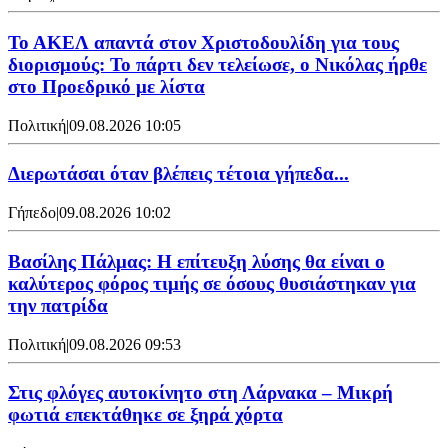
Το ΑΚΕΛ απαντά στον Χριστοδουλίδη για τους
διορισμούς: Το πάρτι δεν τελείωσε, ο Νικόλας ήρθε
στο Προεδρικό με λίστα
Πολιτική
|
09.08.2026 10:05
Διερωτάσαι όταν βλέπεις τέτοια γήπεδα...
Γήπεδο
|
09.08.2026 10:02
Βασίλης Πάλμας: Η επίτευξη λύσης θα είναι ο
καλύτερος φόρος τιμής σε όσους θυσιάστηκαν για
την πατρίδα
Πολιτική
|
09.08.2026 09:53
Στις φλόγες αυτοκίνητο στη Λάρνακα – Μικρή
φωτιά επεκτάθηκε σε ξηρά χόρτα