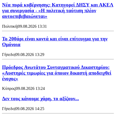
Νέα πυρά κυβέρνησης: Κατηγορεί ΔΗΣΥ και ΑΚΕΛ
για συνεργασία - «Η πολιτική ταύτιση πλέον
αυτοεπιβεβαιώνεται»
Πολιτική
|
09.08.2026 13:31
Το 200άρι είναι κοντά και είναι επίτευγμα για την
Ομόνοια
Γήπεδο
|
09.08.2026 13:29
Πρόεδρος Ανωτάτου Συνταγματικού Δικαστηρίου:
«Αυστηρές τιμωρίες για όποιον δικαστή αποδειχθεί
ένοχος»
Κύπρος
|
09.08.2026 13:24
Δεν τους κάνουμε χάρη, το αξίζουν...
Γήπεδο
|
09.08.2026 14:25