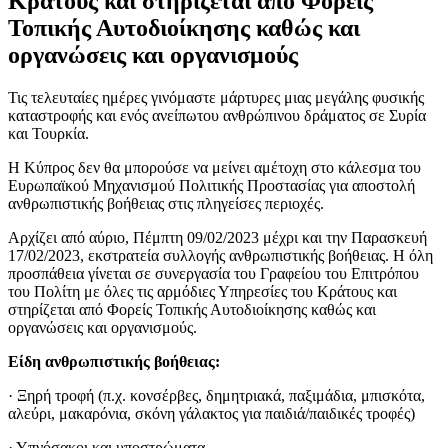
Κράτους και στηρίζεται από Φορείς
Τοπικής Αυτοδιοίκησης καθώς και
οργανώσεις και οργανισμούς
Τις τελευταίες ημέρες γινόμαστε μάρτυρες μιας μεγάλης φυσικής
καταστροφής και ενός ανείπωτου ανθρώπινου δράματος σε Συρία
και Τουρκία.
Η Κύπρος δεν θα μπορούσε να μείνει αμέτοχη στο κάλεσμα του
Ευρωπαϊκού Μηχανισμού Πολιτικής Προστασίας για αποστολή
ανθρωπιστικής βοήθειας στις πληγείσες περιοχές.
Αρχίζει από αύριο, Πέμπτη 09/02/2023 μέχρι και την Παρασκευή
17/02/2023, εκστρατεία συλλογής ανθρωπιστικής βοήθειας. Η όλη
προσπάθεια γίνεται σε συνεργασία του Γραφείου του Επιτρόπου
του Πολίτη με όλες τις αρμόδιες Υπηρεσίες του Κράτους και
στηρίζεται από Φορείς Τοπικής Αυτοδιοίκησης καθώς και
οργανώσεις και οργανισμούς.
Είδη ανθρωπιστικής βοήθειας:
· Ξηρή τροφή (π.χ. κονσέρβες, δημητριακά, παξιμάδια, μπισκότα,
αλεύρι, μακαρόνια, σκόνη γάλακτος για παιδιά/παιδικές τροφές)
· Υπνόσακοι και υποστρώματα