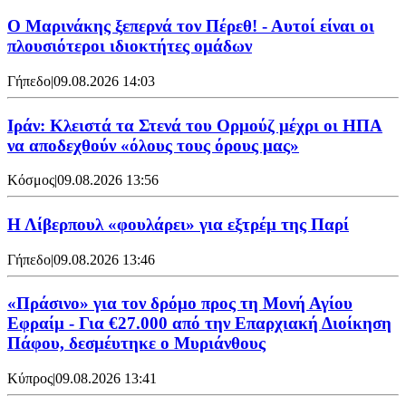
Ο Μαρινάκης ξεπερνά τον Πέρεθ! - Αυτοί είναι οι
πλουσιότεροι ιδιοκτήτες ομάδων
Γήπεδο
|
09.08.2026 14:03
Ιράν: Κλειστά τα Στενά του Ορμούζ μέχρι οι ΗΠΑ
να αποδεχθούν «όλους τους όρους μας»
Κόσμος
|
09.08.2026 13:56
Η Λίβερπουλ «φουλάρει» για εξτρέμ της Παρί
Γήπεδο
|
09.08.2026 13:46
«Πράσινο» για τον δρόμο προς τη Μονή Αγίου
Εφραίμ - Για €27.000 από την Επαρχιακή Διοίκηση
Πάφου, δεσμέυτηκε ο Μυριάνθους
Κύπρος
|
09.08.2026 13:41