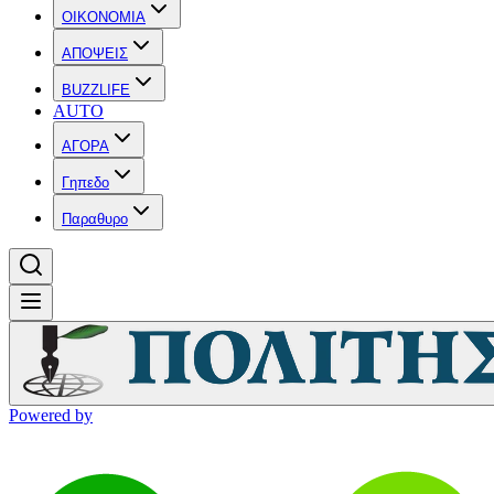
OIKONOMIA
ΑΠΟΨΕΙΣ
BUZZLIFE
AUTO
ΑΓΟΡΑ
Γηπεδο
Παραθυρο
Powered by