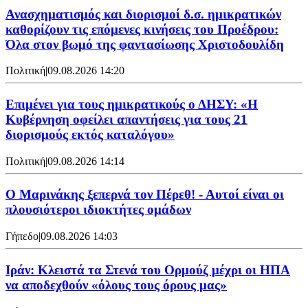
Ανασχηματισμός και διορισμοί δ.σ. ημικρατικών
καθορίζουν τις επόμενες κινήσεις του Προέδρου:
Όλα στον βωμό της φαντασίωσης Χριστοδουλίδη
Πολιτική
|
09.08.2026 14:20
Επιμένει για τους ημικρατικούς ο ΔΗΣΥ: «Η
Κυβέρνηση οφείλει απαντήσεις για τους 21
διορισμούς εκτός καταλόγου»
Πολιτική
|
09.08.2026 14:14
Ο Μαρινάκης ξεπερνά τον Πέρεθ! - Αυτοί είναι οι
πλουσιότεροι ιδιοκτήτες ομάδων
Γήπεδο
|
09.08.2026 14:03
Ιράν: Κλειστά τα Στενά του Ορμούζ μέχρι οι ΗΠΑ
να αποδεχθούν «όλους τους όρους μας»