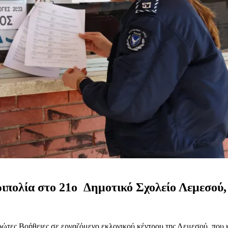
ριπολία στο 21ο Δημοτικό Σχολείο Λεμεσού,
τες Βοήθειες σε εργαζόμενο εκλογικού κέντρου της Λεμεσού, που κι