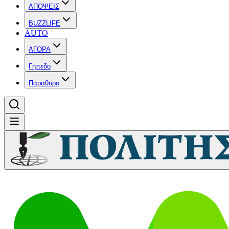
ΑΠΟΨΕΙΣ
BUZZLIFE
AUTO
ΑΓΟΡΑ
Γηπεδο
Παραθυρο