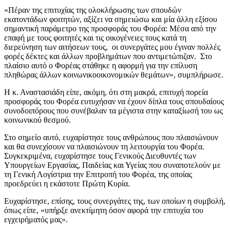
«Πέραν της επιτυχίας της ολοκλήρωσης των σπουδών
εκατοντάδων φοιτητών, αξίζει να σημειώσω και μία άλλη εξίσου
σημαντική παράμετρο της προσφοράς του Φορέα: Μέσα από την
επαφή με τους φοιτητές και τις οικογένειες τους κατά τη
διερεύνηση των αιτήσεων τους, οι συνεργάτες μου έγιναν πολλές
φορές δέκτες και άλλων προβλημάτων που αντιμετώπιζαν. Στο
πλαίσιο αυτό ο Φορέας στάθηκε η αφορμή για την επίλυση
πληθώρας άλλων κοινωνικοοικονομικών θεμάτων», συμπλήρωσε.
Η κ. Αναστασιάδη είπε, ακόμη, ότι στη μακρά, επιτυχή πορεία
προσφοράς του Φορέα ευτυχήσαν να έχουν δίπλα τους σπουδαίους
συνοδοιπόρους που συνέβαλαν τα μέγιστα στην καταξίωσή του ως
κοινωνικού θεσμού.
Στο σημείο αυτό, ευχαρίστησε τους ανθρώπους που πλαισιώνουν
και θα συνεχίσουν να πλαισιώνουν τη λειτουργία του Φορέα.
Συγκεκριμένα, ευχαρίστησε τους Γενικούς Διευθυντές των
Υπουργείων Εργασίας, Παιδείας και Υγείας που συναποτελούν με
τη Γενική Λογίστρια την Επιτροπή του Φορέα, της οποίας
προεδρεύει η εκάστοτε Πρώτη Κυρία.
Ευχαρίστησε, επίσης, τους συνεργάτες της, των οποίων η συμβολή,
όπως είπε, «υπήρξε ανεκτίμητη όσον αφορά την επιτυχία του
εγχειρήματός μας».