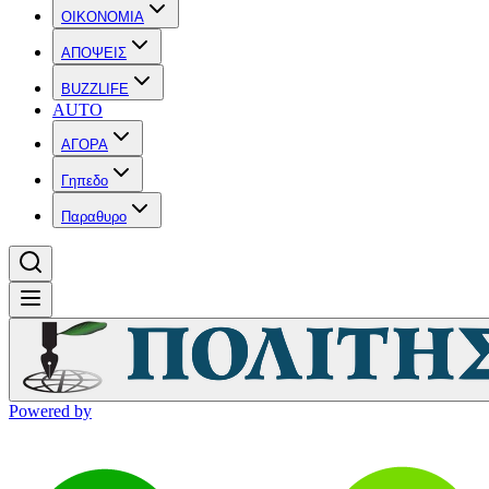
OIKONOMIA
ΑΠΟΨΕΙΣ
BUZZLIFE
AUTO
ΑΓΟΡΑ
Γηπεδο
Παραθυρο
Powered by