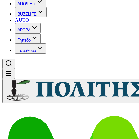
ΑΠΟΨΕΙΣ
BUZZLIFE
AUTO
ΑΓΟΡΑ
Γηπεδο
Παραθυρο