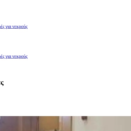
ές για νεκρούς
ές για νεκρούς
ες