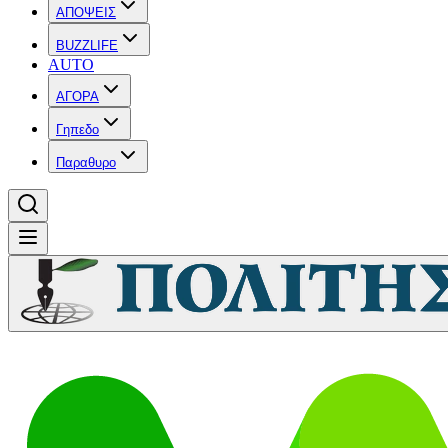
ΑΠΟΨΕΙΣ
BUZZLIFE
AUTO
ΑΓΟΡΑ
Γηπεδο
Παραθυρο