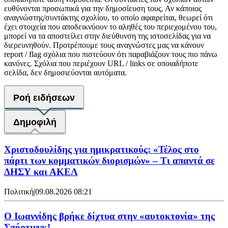
ευθύνονται προσωπικά για την δημοσίευση τους. Αν κάποιος
αναγνώστης/συντάκτης σχολίου, το οποίο αφαιρείται, θεωρεί ότι
έχει στοιχεία που αποδεικνύουν το αληθές του περιεχομένου του,
μπορεί να τα αποστείλει στην διεύθυνση της ιστοσελίδας για να
διερευνηθούν. Προτρέπουμε τους αναγνώστες μας να κάνουν
report / flag σχόλια που πιστεύουν ότι παραβιάζουν τους πιο πάνω
κανόνες. Σχόλια που περιέχουν URL / links σε οποιαδήποτε
σελίδα, δεν δημοσιεύονται αυτόματα.
Ροή ειδήσεων
Δημοφιλή
Χριστοδουλίδης για ημικρατικούς: «Τέλος στο
πάρτι των κομματικών διορισμών» – Τι απαντά σε
ΔΗΣΥ και ΑΚΕΛ
Πολιτική
|
09.08.2026 08:21
Ο Ιωαννίδης βρήκε δίχτυα στην «αυτοκτονία» της
Σπόρτινγκ!