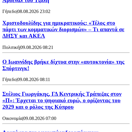
Άρσεναλ του Τζόλη
Γήπεδο
|
08.08.2026 23:02
Χριστοδουλίδης για ημικρατικούς: «Τέλος στο
πάρτι των κομματικών διορισμών» – Τι απαντά σε
ΔΗΣΥ και ΑΚΕΛ
Πολιτική
|
09.08.2026 08:21
Ο Ιωαννίδης βρήκε δίχτυα στην «αυτοκτονία» της
Σπόρτινγκ!
Γήπεδο
|
09.08.2026 08:11
Στέλιος Γιωργάκης, ΓΔ Κεντρικής Τράπεζας στον
«Π»: Έρχεται το ψηφιακό ευρώ, ο ορίζοντας του
2029 και ο ρόλος της Κύπρου
Οικονομία
|
09.08.2026 07:00