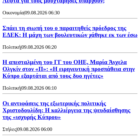
Λεφτά για τους μουχτάρηδες υπάρχουν;
Οικονομία
|
09.08.2026 06:30
Σπάει τη σιωπή του ο παραιτηθείς πρόεδρος της
ΕΔΕΚ: Η μάχη των βουλευτικών χάθηκε εκ των έσω
Πολιτική
|
09.08.2026 06:20
Η απεσταλμένη του ΓΓ του ΟΗΕ, Μαρία Άνχελα
Ολγκίν στον «Π»: «Η ειρηνευτική προσπάθεια στην
Κύπρο εξαρτάται από τους δυο ηγέτες»
Πολιτική
|
09.08.2026 06:10
Οι αντιφάσεις της εξωτερικής πολιτικής
Χριστοδουλίδη: Η καλλιέργεια της ψευδαίσθησης
της «ισχυρής Κύπρου»
Στήλες
|
09.08.2026 06:00