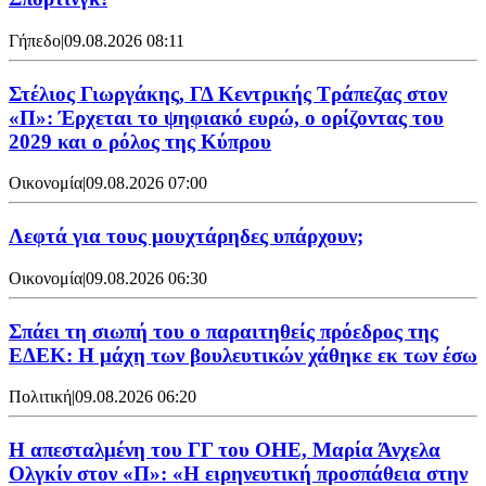
Γήπεδο
|
09.08.2026 08:11
Στέλιος Γιωργάκης, ΓΔ Κεντρικής Τράπεζας στον
«Π»: Έρχεται το ψηφιακό ευρώ, ο ορίζοντας του
2029 και ο ρόλος της Κύπρου
Οικονομία
|
09.08.2026 07:00
Λεφτά για τους μουχτάρηδες υπάρχουν;
Οικονομία
|
09.08.2026 06:30
Σπάει τη σιωπή του ο παραιτηθείς πρόεδρος της
ΕΔΕΚ: Η μάχη των βουλευτικών χάθηκε εκ των έσω
Πολιτική
|
09.08.2026 06:20
Η απεσταλμένη του ΓΓ του ΟΗΕ, Μαρία Άνχελα
Ολγκίν στον «Π»: «Η ειρηνευτική προσπάθεια στην