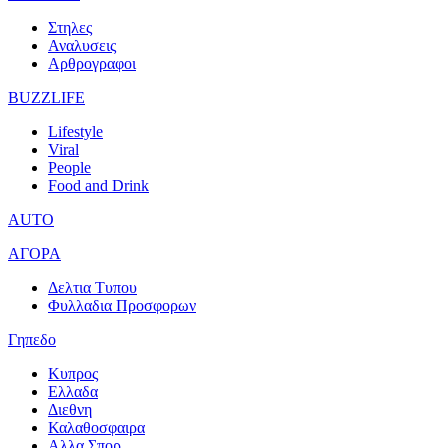
Στηλες
Αναλυσεις
Αρθρογραφοι
BUZZLIFE
Lifestyle
Viral
People
Food and Drink
AUTO
ΑΓΟΡΑ
Δελτια Τυπου
Φυλλαδια Προσφορων
Γηπεδο
Κυπρος
Ελλαδα
Διεθνη
Καλαθοσφαιρα
Αλλα Σπορ