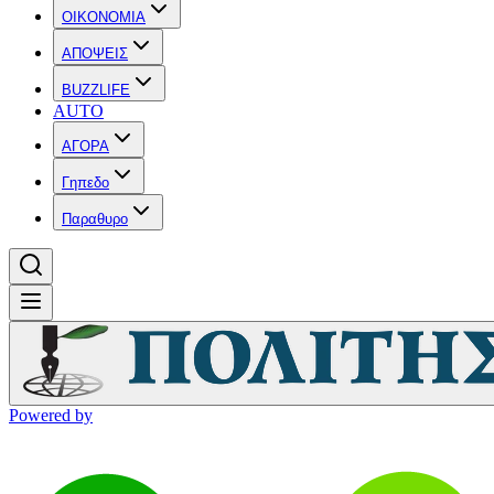
OIKONOMIA
ΑΠΟΨΕΙΣ
BUZZLIFE
AUTO
ΑΓΟΡΑ
Γηπεδο
Παραθυρο
Powered by