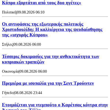
Κύπρο εξαρτάται από τους δυο ηγέτες»
Πολιτική
|
09.08.2026 06:10
Οι αντιφάσεις της εξωτερικής πολιτικής
Χριστοδουλίδη: Η καλλιέργεια της ψευδαίσθησης
της «ισχυρής Κύπρου»
Στήλες
|
09.08.2026 06:00
Τέσσερις δοκιμασίες για την ανθεκτικότητα των
κυπριακών τραπεζών
Οικονομία
|
09.08.2026 06:00
Πρεμιέρα με ισοπαλία για την Σεντ Τρούιντεν
Γήπεδο
|
08.08.2026 23:44
Ετοιμάζεται για ντεμπούτο ο Καρέτσας κόντρα στην