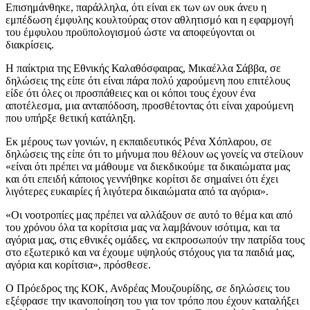
Επισημάνθηκε, παράλληλα, ότι είναι εκ των ων ουκ άνευ η
εμπέδωση έμφυλης κουλτούρας στον αθλητισμό και η εφαρμογή
του έμφυλου προϋπολογισμού ώστε να αποφεύγονται οι
διακρίσεις.
Η παίκτρια της Εθνικής Καλαθόσφαιρας, Μικαέλλα Σάββα, σε
δηλώσεις της είπε ότι είναι πάρα πολύ χαρούμενη που επιτέλους
είδε ότι όλες οι προσπάθειες και οι κόποι τους έχουν ένα
αποτέλεσμα, μια ανταπόδοση, προσθέτοντας ότι είναι χαρούμενη
που υπήρξε θετική κατάληξη.
Εκ μέρους των γονιών, η εκπαιδευτικός Ρένα Χόπλαρου, σε
δηλώσεις της είπε ότι το μήνυμα που θέλουν ως γονείς να στείλουν
«είναι ότι πρέπει να μάθουμε να διεκδικούμε τα δικαιώματα μας
και ότι επειδή κάποιος γεννήθηκε κορίτσι δε σημαίνει ότι έχει
λιγότερες ευκαιρίες ή λιγότερα δικαιώματα από τα αγόρια».
«Οι νοοτροπίες μας πρέπει να αλλάξουν σε αυτό το θέμα και από
του χρόνου όλα τα κορίτσια μας να λαμβάνουν ισότιμα, και τα
αγόρια μας, στις εθνικές ομάδες, να εκπροσωπούν την πατρίδα τους
στο εξωτερικό και να έχουμε υψηλούς στόχους για τα παιδιά μας,
αγόρια και κορίτσια», πρόσθεσε.
Ο Πρόεδρος της ΚΟΚ, Ανδρέας Μουζουρίδης, σε δηλώσεις του
εξέφρασε την ικανοποίηση του για τον τρόπο που έχουν καταλήξει