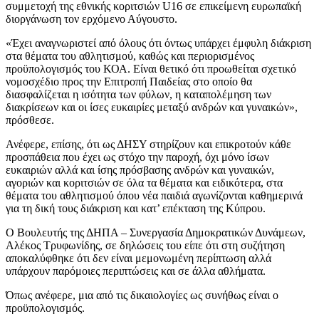
συμμετοχή της εθνικής κοριτσιών U16 σε επικείμενη ευρωπαϊκή
διοργάνωση τον ερχόμενο Αύγουστο.
«Έχει αναγνωριστεί από όλους ότι όντως υπάρχει έμφυλη διάκριση
στα θέματα του αθλητισμού, καθώς και περιορισμένος
προϋπολογισμός του ΚΟΑ. Είναι θετικό ότι προωθείται σχετικό
νομοσχέδιο προς την Επιτροπή Παιδείας στο οποίο θα
διασφαλίζεται η ισότητα των φύλων, η καταπολέμηση των
διακρίσεων και οι ίσες ευκαιρίες μεταξύ ανδρών και γυναικών»,
πρόσθεσε.
Ανέφερε, επίσης, ότι ως ΔΗΣΥ στηρίζουν και επικροτούν κάθε
προσπάθεια που έχει ως στόχο την παροχή, όχι μόνο ίσων
ευκαιριών αλλά και ίσης πρόσβασης ανδρών και γυναικών,
αγοριών και κοριτσιών σε όλα τα θέματα και ειδικότερα, στα
θέματα του αθλητισμού όπου νέα παιδιά αγωνίζονται καθημερινά
για τη δική τους διάκριση και κατ’ επέκταση της Κύπρου.
Ο Βουλευτής της ΔΗΠΑ – Συνεργασία Δημοκρατικών Δυνάμεων,
Αλέκος Τρυφωνίδης, σε δηλώσεις του είπε ότι στη συζήτηση
αποκαλύφθηκε ότι δεν είναι μεμονωμένη περίπτωση αλλά
υπάρχουν παρόμοιες περιπτώσεις και σε άλλα αθλήματα.
Όπως ανέφερε, μια από τις δικαιολογίες ως συνήθως είναι ο
προϋπολογισμός.