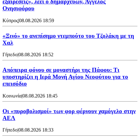
εξαιρέσεις», λέει ο δημαρχεύων, Άγγελος
Ονησιφόρου
Κύπρος
|
08.08.2026 18:59
«Ξινό» το ανεπίσημο ντεμπούτο του Τζολάκη με τη
Χαλ
Γήπεδο
|
08.08.2026 18:52
Απόπειρα φόνου σε μοναστήρι της Πάφου: Τι
υποστηρίζει η Ιερά Μονή Αγίου Νεοφύτου για το
επεισόδιο
Κοινωνία
|
08.08.2026 18:45
Οι «πυροβολισμοί» των φορ φέρνουν χαμόγελο στην
ΑΕΛ
Γήπεδο
|
08.08.2026 18:33