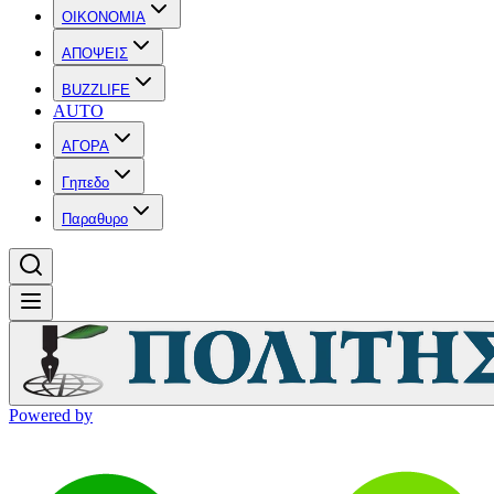
OIKONOMIA
ΑΠΟΨΕΙΣ
BUZZLIFE
AUTO
ΑΓΟΡΑ
Γηπεδο
Παραθυρο
Powered by