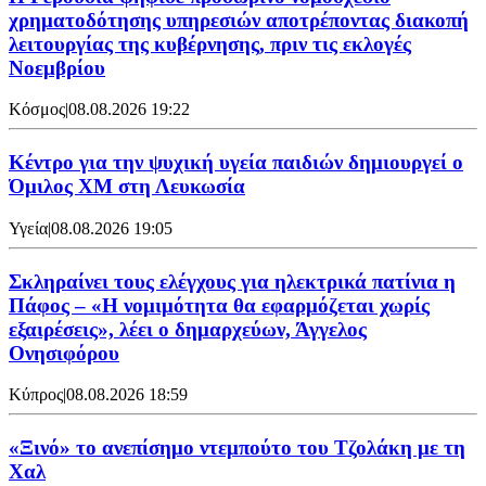
χρηματοδότησης υπηρεσιών αποτρέποντας διακοπή
λειτουργίας της κυβέρνησης, πριν τις εκλογές
Νοεμβρίου
Κόσμος
|
08.08.2026 19:22
Κέντρο για την ψυχική υγεία παιδιών δημιουργεί ο
Όμιλος XM στη Λευκωσία
Υγεία
|
08.08.2026 19:05
Σκληραίνει τους ελέγχους για ηλεκτρικά πατίνια η
Πάφος – «Η νομιμότητα θα εφαρμόζεται χωρίς
εξαιρέσεις», λέει ο δημαρχεύων, Άγγελος
Ονησιφόρου
Κύπρος
|
08.08.2026 18:59
«Ξινό» το ανεπίσημο ντεμπούτο του Τζολάκη με τη
Χαλ