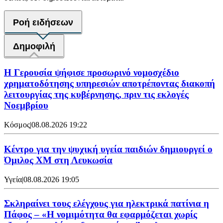
Ροή ειδήσεων
Δημοφιλή
Η Γερουσία ψήφισε προσωρινό νομοσχέδιο
χρηματοδότησης υπηρεσιών αποτρέποντας διακοπή
λειτουργίας της κυβέρνησης, πριν τις εκλογές
Νοεμβρίου
Κόσμος
|
08.08.2026 19:22
Κέντρο για την ψυχική υγεία παιδιών δημιουργεί ο
Όμιλος XM στη Λευκωσία
Υγεία
|
08.08.2026 19:05
Σκληραίνει τους ελέγχους για ηλεκτρικά πατίνια η
Πάφος – «Η νομιμότητα θα εφαρμόζεται χωρίς