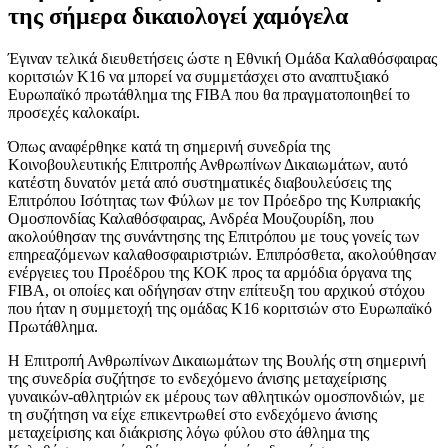
της σήμερα δικαιολογεί χαμόγελα
Έγιναν τελικά διευθετήσεις ώστε η Εθνική Ομάδα Καλαθόσφαιρας
κοριτσιών Κ16 να μπορεί να συμμετάσχει στο αναπτυξιακό
Ευρωπαϊκό πρωτάθλημα της FIBA που θα πραγματοποιηθεί το
προσεχές καλοκαίρι.
Όπως αναφέρθηκε κατά τη σημερινή συνεδρία της
Κοινοβουλευτικής Επιτροπής Ανθρωπίνων Δικαιωμάτων, αυτό
κατέστη δυνατόν μετά από συστηματικές διαβουλεύσεις της
Επιτρόπου Ισότητας των Φύλων με τον Πρόεδρο της Κυπριακής
Ομοσπονδίας Καλαθόσφαιρας, Ανδρέα Μουζουρίδη, που
ακολούθησαν της συνάντησης της Επιτρόπου με τους γονείς των
επηρεαζόμενων καλαθοσφαιριστριών. Επιπρόσθετα, ακολούθησαν
ενέργειες του Προέδρου της ΚΟΚ προς τα αρμόδια όργανα της
FIBA, οι οποίες και οδήγησαν στην επίτευξη του αρχικού στόχου
που ήταν η συμμετοχή της ομάδας Κ16 κοριτσιών στο Ευρωπαϊκό
Πρωτάθλημα.
Η Επιτροπή Ανθρωπίνων Δικαιωμάτων της Βουλής στη σημερινή
της συνεδρία συζήτησε το ενδεχόμενο άνισης μεταχείρισης
γυναικών-αθλητριών εκ μέρους των αθλητικών ομοσπονδιών, με
τη συζήτηση να είχε επικεντρωθεί στο ενδεχόμενο άνισης
μεταχείρισης και διάκρισης λόγω φύλου στο άθλημα της