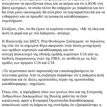
συνεχίσουν να αγωνίζονται όπως και τα αγόρια και ότι η ΚΟΚ στη
βάση κριτηρίων, τα οποία πλέον θα υπάρχουν με διαφάνεια και δεν
θα είναι μόνο οικονομικά, θα συνεχίσει να συμπαραστέκεται και να
ενθαρρύνει και να προωθεί τη γυναικεία καλαθόσφαιρα»,
συμπλήρωσε.
Ελπίζουν, είπε, ότι θα έχουν τα κορίτσια επιτυχίες. «Με τη νίκη και
αυτή τη φορά και με νέα διάκριση», ανέφερε.
Η Βουλευτής του ΔΗΣΥ, Ρίτα Θεοδώρου Σούπερμαν, σε δηλώσεις
της είπε ότι το σημερινό θέμα αφορούσε στην άνιση μεταχείριση
των ομάδων κοριτσιών καλαθόσφαιρας και τον
συνεχή αποκλεισμό της εθνικής ομάδας κοριτσιών U16 από τις
διεθνείς διοργανώσεις νεών της FIBA, σε αντίθεση με τις δύο
ομάδες των αγοριών U16 και U18.
«Το περιστατικό αυτό παρουσιάζεται επαναλαμβανόμενο τα
τελευταία χρόνια. Από τη συζήτηση διαφάνηκε ότι η διάκριση αυτή
υφίσταται και σε άλλες ομοσπονδίες πέραν της ομοσπονδίας
καλαθόσφαιρας», σημείωσε.
Όπως είπε, η παρέμβαση τόσο των γονέων όσο και της Επιτροπής
Ανθρωπίνων Δικαιωμάτων της Βουλής φαίνεται να ήταν
καταλυτική, αφού η Κυπριακή Ομοσπονδία Καλαθόσφαιρας
ανακοίνωσε κατά τη διάρκεια της συνεδρίας ότι εξασφαλίστηκε η