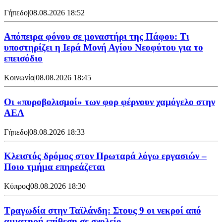
Γήπεδο
|
08.08.2026 18:52
Απόπειρα φόνου σε μοναστήρι της Πάφου: Τι
υποστηρίζει η Ιερά Μονή Αγίου Νεοφύτου για το
επεισόδιο
Κοινωνία
|
08.08.2026 18:45
Οι «πυροβολισμοί» των φορ φέρνουν χαμόγελο στην
ΑΕΛ
Γήπεδο
|
08.08.2026 18:33
Κλειστός δρόμος στον Πρωταρά λόγω εργασιών –
Ποιο τμήμα επηρεάζεται
Κύπρος
|
08.08.2026 18:30
Τραγωδία στην Ταϊλάνδη: Στους 9 οι νεκροί από
αιματηρή επίθεση σε σχολείο