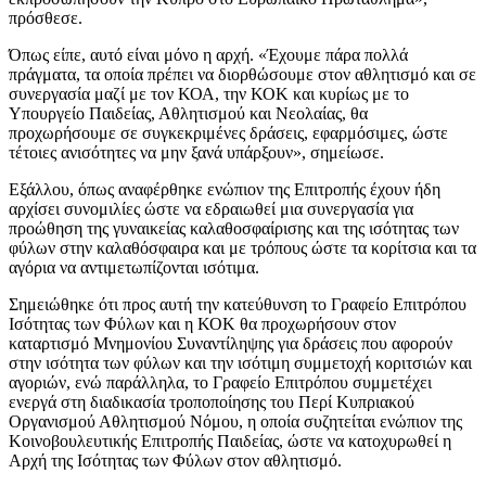
πρόσθεσε.
Όπως είπε, αυτό είναι μόνο η αρχή. «Έχουμε πάρα πολλά
πράγματα, τα οποία πρέπει να διορθώσουμε στον αθλητισμό και σε
συνεργασία μαζί με τον ΚΟΑ, την ΚΟΚ και κυρίως με το
Υπουργείο Παιδείας, Αθλητισμού και Νεολαίας, θα
προχωρήσουμε σε συγκεκριμένες δράσεις, εφαρμόσιμες, ώστε
τέτοιες ανισότητες να μην ξανά υπάρξουν», σημείωσε.
Εξάλλου, όπως αναφέρθηκε ενώπιον της Επιτροπής έχουν ήδη
αρχίσει συνομιλίες ώστε να εδραιωθεί μια συνεργασία για
προώθηση της γυναικείας καλαθοσφαίρισης και της ισότητας των
φύλων στην καλαθόσφαιρα και με τρόπους ώστε τα κορίτσια και τα
αγόρια να αντιμετωπίζονται ισότιμα.
Σημειώθηκε ότι προς αυτή την κατεύθυνση το Γραφείο Επιτρόπου
Ισότητας των Φύλων και η ΚΟΚ θα προχωρήσουν στον
καταρτισμό Μνημονίου Συναντίληψης για δράσεις που αφορούν
στην ισότητα των φύλων και την ισότιμη συμμετοχή κοριτσιών και
αγοριών, ενώ παράλληλα, το Γραφείο Επιτρόπου συμμετέχει
ενεργά στη διαδικασία τροποποίησης του Περί Κυπριακού
Οργανισμού Αθλητισμού Νόμου, η οποία συζητείται ενώπιον της
Κοινοβουλευτικής Επιτροπής Παιδείας, ώστε να κατοχυρωθεί η
Αρχή της Ισότητας των Φύλων στον αθλητισμό.