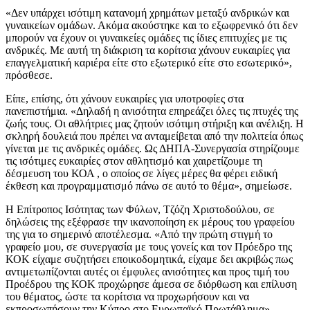
«Δεν υπάρχει ισότιμη κατανομή χρημάτων μεταξύ ανδρικών και
γυναικείων ομάδων. Ακόμα ακούστηκε και το εξωφρενικό ότι δεν
μπορούν να έχουν οι γυναικείες ομάδες τις ίδιες επιτυχίες με τις
ανδρικές. Με αυτή τη διάκριση τα κορίτσια χάνουν ευκαιρίες για
επαγγελματική καριέρα είτε στο εξωτερικό είτε στο εσωτερικό»,
πρόσθεσε.
Είπε, επίσης, ότι χάνουν ευκαιρίες για υποτροφίες στα
πανεπιστήμια. «Δηλαδή η ανισότητα επηρεάζει όλες τις πτυχές της
ζωής τους. Οι αθλήτριες μας ζητούν ισότιμη στήριξη και ανέλιξη. Η
σκληρή δουλειά που πρέπει να ανταμείβεται από την πολιτεία όπως
γίνεται με τις ανδρικές ομάδες. Ως ΔΗΠΑ-Συνεργασία στηρίζουμε
τις ισότιμες ευκαιρίες στον αθλητισμό και χαιρετίζουμε τη
δέσμευση του ΚΟΑ , ο οποίος σε λίγες μέρες θα φέρει ειδική
έκθεση και προγραμματισμό πάνω σε αυτό το θέμα», σημείωσε.
Η Επίτροπος Ισότητας των Φύλων, Τζόζη Χριστοδούλου, σε
δηλώσεις της εξέφρασε την ικανοποίηση εκ μέρους του γραφείου
της για το σημερινό αποτέλεσμα. «Από την πρώτη στιγμή το
γραφείο μου, σε συνεργασία με τους γονείς και τον Πρόεδρο της
ΚΟΚ είχαμε συζητήσει εποικοδομητικά, είχαμε δει ακριβώς πως
αντιμετωπίζονται αυτές οι έμφυλες ανισότητες και προς τιμή του
Προέδρου της ΚΟΚ προχώρησε άμεσα σε διόρθωση και επίλυση
του θέματος, ώστε τα κορίτσια να προχωρήσουν και να
εκπροσωπήσουν την Κύπρο στο Ευρωπαϊκό Πρωτάθλημα»,