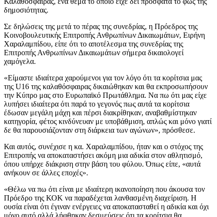
Καλαθόσφαιρας, ένα θέμα το οποίο είχε δει πρόσφατα το φως της
δημοσιότητας.
Σε δηλώσεις της μετά το πέρας της συνεδρίας, η Πρόεδρος της
Κοινοβουλευτικής Επιτροπής Ανθρωπίνων Δικαιωμάτων, Ειρήνη
Χαραλαμπίδου, είπε ότι το αποτέλεσμα της συνεδρίας της
Επιτροπής Ανθρωπίνων Δικαιωμάτων σήμερα δικαιολογεί
χαμόγελα.
«Είμαστε ιδιαίτερα χαρούμενοι για τον λόγο ότι τα κορίτσια μας
της U16 της καλαθόσφαιρας δικαιώθηκαν και θα εκπροσωπήσουν
την Κύπρο μας στο Ευρωπαϊκό Πρωτάθλημα. Να πω ότι μας είχε
λυπήσει ιδιαίτερα ότι παρά το γεγονός πως αυτά τα κορίτσια
έδωσαν μεγάλη μάχη και πέρσι διακρίθηκαν, αναβαθμίστηκαν
κατηγορία, φέτος κινδύνευαν με υποβάθμιση, απλώς και μόνο γιατί
δε θα παρουσιάζονταν στη διάρκεια των αγώνων», πρόσθεσε.
Και αυτός, συνέχισε η κα. Χαραλαμπίδου, ήταν και ο στόχος της
Επιτροπής να αποκαταστήσει ακόμη μια αδικία στον αθλητισμό,
όπου υπήρχε διάκριση στην βάση του φύλου. Όπως είπε, «αυτά
ανήκουν σε άλλες εποχές».
«Θέλω να πω ότι είναι με ιδιαίτερη ικανοποίηση που άκουσα τον
Πρόεδρο της ΚΟΚ να παραδέχεται λανθασμένη διαχείριση. Η
ουσία είναι ότι έγιναν ενέργειες να αποκατασταθεί η αδικία και όχι
μόνο αυτό αλλά λήφθηκαν δεσμεύσεις ότι τα κορίτσια θα