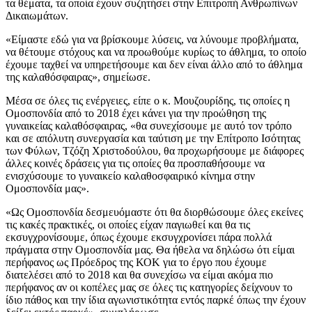
τα θέματα, τα οποία έχουν συζητήσει στην Επιτροπή Ανθρωπίνων
Δικαιωμάτων.
«Είμαστε εδώ για να βρίσκουμε λύσεις, να λύνουμε προβλήματα,
να θέτουμε στόχους και να προωθούμε κυρίως το άθλημα, το οποίο
έχουμε ταχθεί να υπηρετήσουμε και δεν είναι άλλο από το άθλημα
της καλαθόσφαιρας», σημείωσε.
Μέσα σε όλες τις ενέργειες, είπε ο κ. Μουζουρίδης, τις οποίες η
Ομοσπονδία από το 2018 έχει κάνει για την προώθηση της
γυναικείας καλαθόσφαιρας, «θα συνεχίσουμε με αυτό τον τρόπο
και σε απόλυτη συνεργασία και ταύτιση με την Επίτροπο Ισότητας
των Φύλων, Τζόζη Χριστοδούλου, θα προχωρήσουμε με διάφορες
άλλες κοινές δράσεις για τις οποίες θα προσπαθήσουμε να
ενισχύσουμε το γυναικείο καλαθοσφαιρικό κίνημα στην
Ομοσπονδία μας».
«Ως Ομοσπονδία δεσμευόμαστε ότι θα διορθώσουμε όλες εκείνες
τις κακές πρακτικές, οι οποίες είχαν παγιωθεί και θα τις
εκσυγχρονίσουμε, όπως έχουμε εκσυγχρονίσει πάρα πολλά
πράγματα στην Ομοσπονδία μας. Θα ήθελα να δηλώσω ότι είμαι
περήφανος ως Πρόεδρος της ΚΟΚ για το έργο που έχουμε
διατελέσει από το 2018 και θα συνεχίσω να είμαι ακόμα πιο
περήφανος αν οι κοπέλες μας σε όλες τις κατηγορίες δείχνουν το
ίδιο πάθος και την ίδια αγωνιστικότητα εντός παρκέ όπως την έχουν