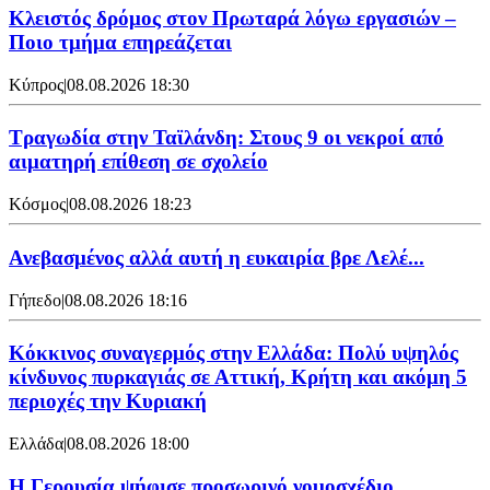
Κλειστός δρόμος στον Πρωταρά λόγω εργασιών –
Ποιο τμήμα επηρεάζεται
Κύπρος
|
08.08.2026 18:30
Τραγωδία στην Ταϊλάνδη: Στους 9 οι νεκροί από
αιματηρή επίθεση σε σχολείο
Κόσμος
|
08.08.2026 18:23
Ανεβασμένος αλλά αυτή η ευκαιρία βρε Λελέ...
Γήπεδο
|
08.08.2026 18:16
Κόκκινος συναγερμός στην Ελλάδα: Πολύ υψηλός
κίνδυνος πυρκαγιάς σε Αττική, Κρήτη και ακόμη 5
περιοχές την Κυριακή
Ελλάδα
|
08.08.2026 18:00
Η Γερουσία ψήφισε προσωρινό νομοσχέδιο