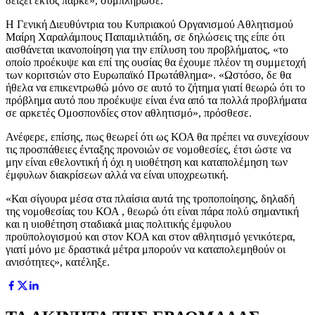
δείξει εκτός παρκέ», συμπλήρωσε.
Η Γενική Διευθύντρια του Κυπριακού Οργανισμού Αθλητισμού
Μαίρη Χαραλάμπους Παπαμιλτιάδη, σε δηλώσεις της είπε ότι
αισθάνεται ικανοποίηση για την επίλυση του προβλήματος, «το
οποίο προέκυψε και επί της ουσίας θα έχουμε πλέον τη συμμετοχή
των κοριτσιών στο Ευρωπαϊκό Πρωτάθλημα». «Ωστόσο, δε θα
ήθελα να επικεντρωθώ μόνο σε αυτό το ζήτημα γιατί θεωρώ ότι το
πρόβλημα αυτό που προέκυψε είναι ένα από τα πολλά προβλήματα
σε αρκετές Ομοσπονδίες στον αθλητισμό», πρόσθεσε.
Ανέφερε, επίσης, πως θεωρεί ότι ως ΚΟΑ θα πρέπει να συνεχίσουν
τις προσπάθειες ένταξης προνοιών σε νομοθεσίες, έτσι ώστε να
μην είναι εθελοντική ή όχι η υιοθέτηση και καταπολέμηση των
έμφυλων διακρίσεων αλλά να είναι υποχρεωτική.
«Και σίγουρα μέσα στα πλαίσια αυτά της τροποποίησης, δηλαδή
της νομοθεσίας του ΚΟΑ , θεωρώ ότι είναι πάρα πολύ σημαντική
και η υιοθέτηση σταδιακά μιας πολιτικής έμφυλου
προϋπολογισμού και στον ΚΟΑ και στον αθλητισμό γενικότερα,
γιατί μόνο με δραστικά μέτρα μπορούν να καταπολεμηθούν οι
ανισότητες», κατέληξε.