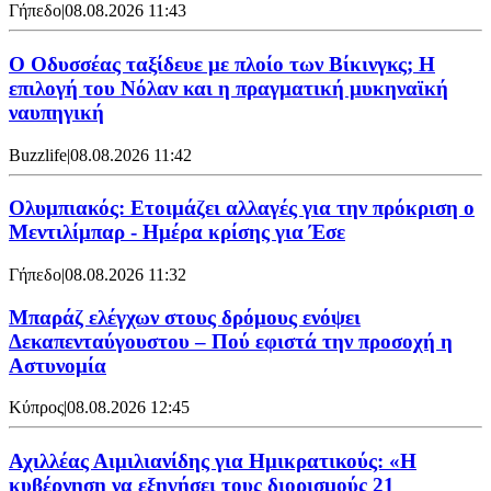
Γήπεδο
|
08.08.2026 11:43
Ο Οδυσσέας ταξίδευε με πλοίο των Βίκινγκς; Η
επιλογή του Νόλαν και η πραγματική μυκηναϊκή
ναυπηγική
Buzzlife
|
08.08.2026 11:42
Ολυμπιακός: Ετοιμάζει αλλαγές για την πρόκριση ο
Μεντιλίμπαρ - Ημέρα κρίσης για Έσε
Γήπεδο
|
08.08.2026 11:32
Μπαράζ ελέγχων στους δρόμους ενόψει
Δεκαπενταύγουστου – Πού εφιστά την προσοχή η
Αστυνομία
Κύπρος
|
08.08.2026 12:45
Αχιλλέας Αιμιλιανίδης για Ημικρατικούς: «Η
κυβέρνηση να εξηγήσει τους διορισμούς 21