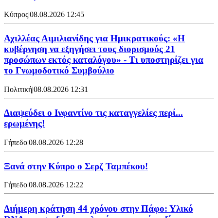
Κύπρος
|
08.08.2026 12:45
Αχιλλέας Αιμιλιανίδης για Ημικρατικούς: «Η
κυβέρνηση να εξηγήσει τους διορισμούς 21
προσώπων εκτός καταλόγου» - Τι υποστηρίζει για
το Γνωμοδοτικό Συμβούλιο
Πολιτική
|
08.08.2026 12:31
Διαψεύδει ο Ινφαντίνο τις καταγγελίες περί...
ερωμένης!
Γήπεδο
|
08.08.2026 12:28
Ξανά στην Κύπρο ο Σερζ Ταμπέκου!
Γήπεδο
|
08.08.2026 12:22
Διήμερη κράτηση 44 χρόνου στην Πάφο: Υλικό