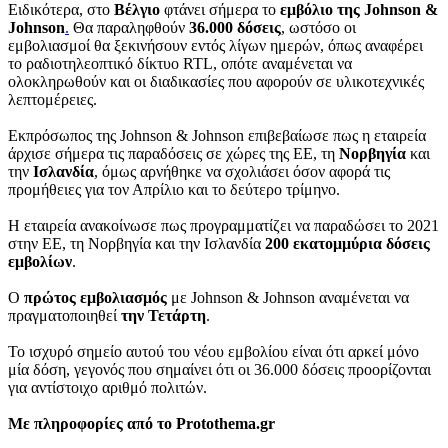
Ειδικότερα, στο
Βέλγιο
φτάνει σήμερα το
εμβόλιο της Johnson &
Johnson
.
Θα παραληφθούν
36.000 δόσεις
, ωστόσο οι
εμβολιασμοί θα ξεκινήσουν εντός λίγων ημερών, όπως αναφέρει
το ραδιοτηλεοπτικό δίκτυο RTL, οπότε αναμένεται να
ολοκληρωθούν και οι διαδικασίες που αφορούν σε υλικοτεχνικές
λεπτομέρειες.
Εκπρόσωπος της Johnson & Johnson επιβεβαίωσε πως η εταιρεία
άρχισε σήμερα τις παραδόσεις σε χώρες της ΕΕ, τη
Νορβηγία
και
την
Ισλανδία
, όμως αρνήθηκε να σχολιάσει όσον αφορά τις
προμήθειες για τον Απρίλιο και το δεύτερο τρίμηνο.
Η εταιρεία ανακοίνωσε πως προγραμματίζει να παραδώσει το 2021
στην ΕΕ, τη Νορβηγία και την Ισλανδία
200 εκατομμύρια δόσεις
εμβολίων
.
Ο
πρώτος εμβολιασμός
με Johnson & Johnson αναμένεται να
πραγματοποιηθεί
την Τετάρτη
.
Το ισχυρό σημείο αυτού του νέου εμβολίου είναι ότι αρκεί μόνο
μία δόση, γεγονός που σημαίνει ότι οι 36.000 δόσεις προορίζονται
για αντίστοιχο αριθμό πολιτών.
Με πληροφορίες από το Protothema.gr