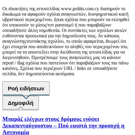
Οι ιδιοκτήτες της ιστοσελίδας www.politis.com.cy διατηρούν το
δικαίωμα να αφαιρούν σχόλια αναγνωστών, δυσφημιστικού και/ή
υβριστικού περιεχομένου, ή/και σχόλια που μπορούν να εκληφθεί
ότι υποκινούν το μίσος/τον ρατσισμό ή που παραβιάζουν
οποιαδήποτε άλλη νομοθεσία. Οι συντάκτες των σχολίων αυτών
ευθύνονται προσωπικά για την δημοσίευση τους. Αν κάποιος
αναγνώστης/συντάκτης σχολίου, το οποίο αφαιρείται, θεωρεί ότι
έχει στοιχεία που αποδεικνύουν το αληθές του περιεχομένου του,
μπορεί να τα αποστείλει στην διεύθυνση της ιστοσελίδας για να
διερευνηθούν. Προτρέπουμε τους αναγνώστες μας να κάνουν
report / flag σχόλια που πιστεύουν ότι παραβιάζουν τους πιο πάνω
κανόνες. Σχόλια που περιέχουν URL / links σε οποιαδήποτε
σελίδα, δεν δημοσιεύονται αυτόματα.
Ροή ειδήσεων
Δημοφιλή
Μπαράζ ελέγχων στους δρόμους ενόψει
Δεκαπενταύγουστου – Πού εφιστά την προσοχή η
Αστυνομία