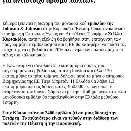
για αντίστοιχο αριθμό πολιτών.
Σήμερα ξεκινάει η διανομή του μονοδοσικού
εμβολίου της
Johnson & Johnson
στην Ευρωπαϊκή Ένωση. Όπως ανακοίνωσε
επισήμως η Επίτροπος Υγείας και Ασφάλειας Τροφίμων
Στέλλα
Κυριακίδου
, αυτή η εξέλιξη θα βοηθήσει στην επιτάχυνση των
προγραμμάτων εμβολιασμού και η ΕΕ θα καταφέρει να πιάσει τον
στόχο της να εμβολιάσει το 70% των ενηλίκων πολιτών μέχρι το
τέλος του καλοκαιριού.
H Ε.Ε. αναμένει συνολικά 55 εκατομμύρια δόσεις του
συγκεκριμένου εμβολίου ως τα τέλη Ιουνίου και άλλα 120
εκατομμύρια το τρίτο τρίμηνο, δήλωσε αυτό το μήνα ο επίτροπος
Βιομηχανίας της ΕΕ Τιερί Μπρετόν. Η Ελλάδα θα λάβει 1,3
εκατομμύρια από τις δόσεις αυτές -960.000 εκ των οποίων
αναμένονται τον Ιούνιο. Σύμφωνα με την «Καθημερινή» τα πρώτα
μονοδοσικά εμβόλια θα παραληφθούν στην Ελλάδα μεθαύριο,
Τετάρτη.
Στην Κύπρο φτάνουν 2400 εμβόλια (είναι μιας δόσης) την
Τετάρτη. Το πιθανότερο είναι να τεθούν στην διάθεση των
πολιτών την Πέμπτη ή την Παρασκευή.