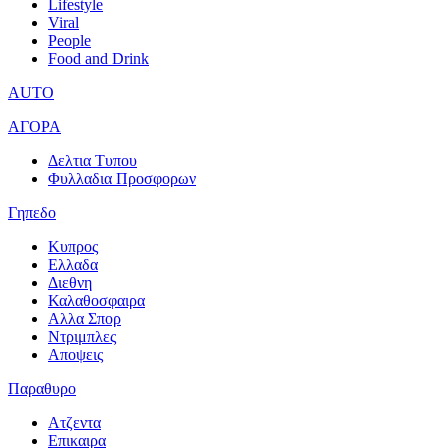
Lifestyle
Viral
People
Food and Drink
AUTO
ΑΓΟΡΑ
Δελτια Τυπου
Φυλλαδια Προσφορων
Γηπεδο
Κυπρος
Ελλαδα
Διεθνη
Καλαθοσφαιρα
Αλλα Σπορ
Ντριμπλες
Αποψεις
Παραθυρο
Ατζεντα
Επικαιρα