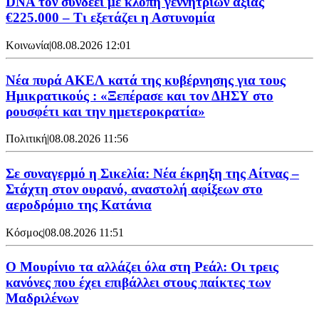
DNA τον συνδέει με κλοπή γεννητριών αξίας
€225.000 – Τι εξετάζει η Αστυνομία
Κοινωνία
|
08.08.2026 12:01
Νέα πυρά ΑΚΕΛ κατά της κυβέρνησης για τους
Ημικρατικούς : «Ξεπέρασε και τον ΔΗΣΥ στο
ρουσφέτι και την ημετεροκρατία»
Πολιτική
|
08.08.2026 11:56
Σε συναγερμό η Σικελία: Νέα έκρηξη της Αίτνας –
Στάχτη στον ουρανό, αναστολή αφίξεων στο
αεροδρόμιο της Κατάνια
Κόσμος
|
08.08.2026 11:51
Ο Μουρίνιο τα αλλάζει όλα στη Ρεάλ: Οι τρεις
κανόνες που έχει επιβάλλει στους παίκτες των
Μαδριλένων