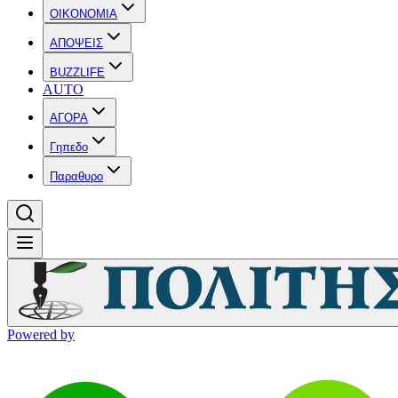
OIKONOMIA
ΑΠΟΨΕΙΣ
BUZZLIFE
AUTO
ΑΓΟΡΑ
Γηπεδο
Παραθυρο
Powered by