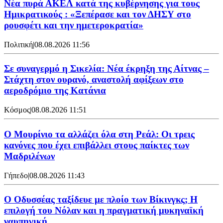
Νέα πυρά ΑΚΕΛ κατά της κυβέρνησης για τους
Ημικρατικούς : «Ξεπέρασε και τον ΔΗΣΥ στο
ρουσφέτι και την ημετεροκρατία»
Πολιτική
|
08.08.2026 11:56
Σε συναγερμό η Σικελία: Νέα έκρηξη της Αίτνας –
Στάχτη στον ουρανό, αναστολή αφίξεων στο
αεροδρόμιο της Κατάνια
Κόσμος
|
08.08.2026 11:51
Ο Μουρίνιο τα αλλάζει όλα στη Ρεάλ: Οι τρεις
κανόνες που έχει επιβάλλει στους παίκτες των
Μαδριλένων
Γήπεδο
|
08.08.2026 11:43
Ο Οδυσσέας ταξίδευε με πλοίο των Βίκινγκς; Η
επιλογή του Νόλαν και η πραγματική μυκηναϊκή
ναυπηγική