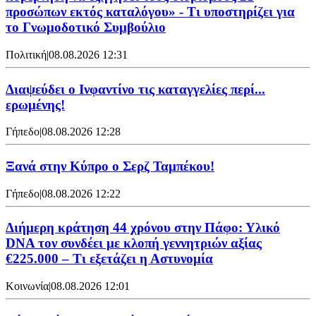
προσώπων εκτός καταλόγου» - Τι υποστηρίζει για
το Γνωμοδοτικό Συμβούλιο
Πολιτική
|
08.08.2026 12:31
Διαψεύδει ο Ινφαντίνο τις καταγγελίες περί...
ερωμένης!
Γήπεδο
|
08.08.2026 12:28
Ξανά στην Κύπρο ο Σερζ Ταμπέκου!
Γήπεδο
|
08.08.2026 12:22
Διήμερη κράτηση 44 χρόνου στην Πάφο: Υλικό
DNA τον συνδέει με κλοπή γεννητριών αξίας
€225.000 – Τι εξετάζει η Αστυνομία
Κοινωνία
|
08.08.2026 12:01