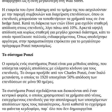
αναρριχηθεί ως η έκτη μεγαλύτερη στη Wall Street.
Η εταιρεία του έγινε διάσημη από το τμήμα της που ασχολούνταν
με την παροχή συμβουλών και διαχείριση επενδύσεων, όπου οι
επενδυτές μπορούσαν να τοποθετήσουν τα χρήματά τους σε ένα
hedge fund. Κατά τη διάρκεια των ετών έδινε μια σχεδόν σταθερή
απόδοση στους επενδυτές, λίγο πάνω από 10%. Αρκετά υψηλή
απόδοση και κυρίως σταθερή για μεγάλο χρονικό διάστημα, κάτι το
οποίο προσέλκυσε πολλούς ενδιαφερόμενους. Όπως αποδείχτηκε
αργότερα, στην πραγματικότητα επρόκειτο για το μεγαλύτερο
πρόγραμμα Ponzi παγκοσμίως.
Το σύστημα Ponzi
Ο ορισμός ενός συστήματος Ponzi είναι μια μέθοδος απάτης, που
υπόσχεται υψηλές αποδόσεις με ελάχιστο κίνδυνο για τους
επενδυτές. Το όνομα προήλθε από τον Charles Ponzi, έναν Ιταλό
μετανάστη, ο οποίος το 1920 υποσχόταν 50% απόδοση των
επενδύσεων σε μόνο 90 ημέρες.
Τα συστήματα Ponzi σχεδιάζονται και διοικούνται από έναν
κεντρικό φορέα, ο οποίος χρησιμοποιεί τα χρήματα από νέους,
εισερχόμενους επενδυτές για την αποπληρωμή των υποσχόμενων
αποδόσεων προς τους παλαιότερους. Αυτό καθιστά το εγχείρημα
να φαίνεται κερδοφόρο, παρ΄ όλο που δεν δημιουργείται