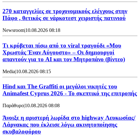
270 καταγγελίες σε τροχονομικούς ελέγχους στην
Πάφο , θετικός σε νάρκοτεστ χειριστής πατινιού
Newsroom
|
10.08.2026 08:18
Τι κρύβεται πίσω από το viral τραγούδι «Μου
Χρωστάς Έναν Αύγουστο» – Οι δημιουργοί
απαντούν για το AI και τον Μητροπάνο (βίντεο)
Media
|
10.08.2026 08:15
Hind και The Graffiti οι μεγάλοι νικητές του
Animafest Cyprus 2026 - Το σκεπτικό της επιτροπής
Παράθυρο
|
10.08.2026 08:08
Άνοιξε η αριστερή λωρίδα στο highway Λευκωσίας/
Λάρνακας που έκλεισε λόγω ακινητοποίησης
σκυβαλοφόρου