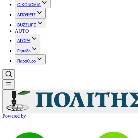
OIKONOMIA
ΑΠΟΨΕΙΣ
BUZZLIFE
AUTO
ΑΓΟΡΑ
Γηπεδο
Παραθυρο
Powered by