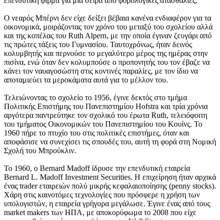
επενδυτική φίρμα για μια σειρά από φορολογικές ατασθαλίες.
Ο νεαρός Μπέρνι δεν είχε δείξει βέβαια κανένα ενδιαφέρον για τα
οικονομικά, μοιράζοντας τον χρόνο του μεταξύ του σχολείου αλλά
και της κοπέλας του Ruth Alpern, με την οποία έγιναν ζευγάρι από
τις πρώτες τάξεις του Γυμνασίου. Ταυτοχρόνως, ήταν δεινός
κολυμβητής και περνούσε το μεγαλύτερο μέρος της ημέρας στην
πισίνα, ενώ όταν δεν κολυμπούσε ο προπονητής του τον έβαζε να
κάνει τον ναυαγοσώστη στις κοντινές παραλίες, με τον ίδιο να
αποταμιεύει τα μεροκάματα αυτά για το μέλλον του.
Τελειώνοντας το σχολείο το 1956, έγινε δεκτός στο τμήμα
Πολιτικής Επιστήμης του Πανεπιστημίου Hofstra και τρία χρόνια
αργότερα παντρεύτηκε τον σχολικό του έρωτα Ruth, τελειόφοιτη
του τμήματος Οικονομικών του Πανεπιστημίου του Κουίνς. Το
1960 πήρε το πτυχίο του στις πολιτικές επιστήμες, όταν και
αποφάσισε να συνεχίσει τις σπουδές του, αυτή τη φορά στη Νομική
Σχολή του Μπρούκλιν.
Το 1960, ο Bernard Madoff ίδρυσε την επενδυτική εταιρεία
Bernard L. Madoff Investment Securities. Η επιχείρηση ήταν αρχικά
ένας trader εταιρειών πολύ μικρής κεφαλαιοποίησης (penny stocks).
Χάρη στις καινοτόμες τεχνολογίες που πρόσφερε η χρήση των
υπολογιστών, η εταιρεία γρήγορα μεγάλωσε. Έγινε ένας από τους
market makers των ΗΠΑ, με αποκορύφωμα το 2008 που είχε