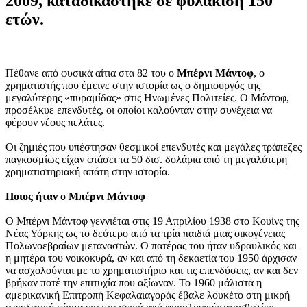
2009, καταδικάστηκε σε φυλάκιση 150
ετών.
Πέθανε από φυσικά αίτια στα 82 του ο
Μπέρνι Μάντοφ
, ο
χρηματιστής που έμεινε στην ιστορία ως ο δημιουργός της
μεγαλύτερης «πυραμίδας» στις Ηνωμένες Πολιτείες. Ο Μάντοφ,
προσέλκυε επενδυτές, οι οποίοι καλούνταν στην συνέχεια να
φέρουν νέους πελάτες.
Οι ζημιές που υπέστησαν θεσμικοί επενδυτές και μεγάλες τράπεζες
παγκοσμίως είχαν φτάσει τα 50 δισ. δολάρια από τη μεγαλύτερη
χρηματιστηριακή απάτη στην ιστορία.
Ποιος ήταν ο Μπέρνι Μάντοφ
Ο Μπέρνι Μάντοφ γεννιέται στις 19 Απριλίου 1938 στο Κουίνς της
Νέας Υόρκης ως το δεύτερο από τα τρία παιδιά μιας οικογένειας
Πολωνοεβραίων μεταναστών. Ο πατέρας του ήταν υδραυλικός και
η μητέρα του νοικοκυρά, αν και από τη δεκαετία του 1950 άρχισαν
να ασχολούνται με το χρηματιστήριο και τις επενδύσεις, αν και δεν
βρήκαν ποτέ την επιτυχία που αξίωναν. Το 1960 μάλιστα η
αμερικανική Επιτροπή Κεφαλαιαγοράς έβαλε λουκέτο στη μικρή