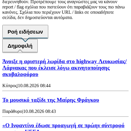
διερευνηθούν. Προτρέπουμε τους αναγνώστες μας να κάνουν
report / flag σχόλια που πιστεύουν ότι παραβιάζουν τους πιο πάνω
κανόνες. Σχόλια που περιέχουν URL / links σε οποιαδήποτε
σελίδα, δεν δημοσιεύονται αυτόματα.
Ροή ειδήσεων
Δημοφιλή
Άνοιξε η αριστερή λωρίδα στο highway Λευκωσίας/
Λάρνακας που έκλεισε λόγω ακινητοποίησης
σκυβαλοφόρου
Κύπρος
|
10.08.2026 08:44
Το μουσικό ταξίδι της Μαίρης Φράγκου
Παράθυρο
|
10.08.2026 08:43
«Ο Ινφαντίνο έδωσε προαγωγή σε πρώην σύντροφό