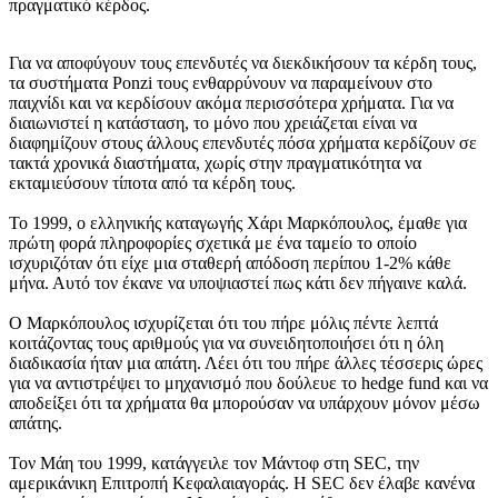
πραγματικό κέρδος.
Για να αποφύγουν τους επενδυτές να διεκδικήσουν τα κέρδη τους,
τα συστήματα Ponzi τους ενθαρρύνουν να παραμείνουν στο
παιχνίδι και να κερδίσουν ακόμα περισσότερα χρήματα. Για να
διαιωνιστεί η κατάσταση, το μόνο που χρειάζεται είναι να
διαφημίζουν στους άλλους επενδυτές πόσα χρήματα κερδίζουν σε
τακτά χρονικά διαστήματα, χωρίς στην πραγματικότητα να
εκταμιεύσουν τίποτα από τα κέρδη τους.
Το 1999, ο ελληνικής καταγωγής Χάρι Μαρκόπουλος, έμαθε για
πρώτη φορά πληροφορίες σχετικά με ένα ταμείο το οποίο
ισχυριζόταν ότι είχε μια σταθερή απόδοση περίπου 1-2% κάθε
μήνα. Αυτό τον έκανε να υποψιαστεί πως κάτι δεν πήγαινε καλά.
Ο Μαρκόπουλος ισχυρίζεται ότι του πήρε μόλις πέντε λεπτά
κοιτάζοντας τους αριθμούς για να συνειδητοποιήσει ότι η όλη
διαδικασία ήταν μια απάτη. Λέει ότι του πήρε άλλες τέσσερις ώρες
για να αντιστρέψει το μηχανισμό που δούλευε το hedge fund και να
αποδείξει ότι τα χρήματα θα μπορούσαν να υπάρχουν μόνον μέσω
απάτης.
Τον Μάη του 1999, κατάγγειλε τον Μάντοφ στη SEC, την
αμερικάνικη Επιτροπή Κεφαλαιαγοράς. Η SEC δεν έλαβε κανένα