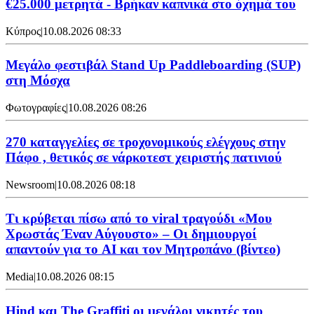
€25.000 μετρητά - Βρήκαν καπνικά στο όχημά του
Κύπρος
|
10.08.2026 08:33
Μεγάλο φεστιβάλ Stand Up Paddleboarding (SUP)
στη Μόσχα
Φωτογραφίες
|
10.08.2026 08:26
270 καταγγελίες σε τροχονομικούς ελέγχους στην
Πάφο , θετικός σε νάρκοτεστ χειριστής πατινιού
Newsroom
|
10.08.2026 08:18
Τι κρύβεται πίσω από το viral τραγούδι «Μου
Χρωστάς Έναν Αύγουστο» – Οι δημιουργοί
απαντούν για το AI και τον Μητροπάνο (βίντεο)
Media
|
10.08.2026 08:15
Hind και The Graffiti οι μεγάλοι νικητές του