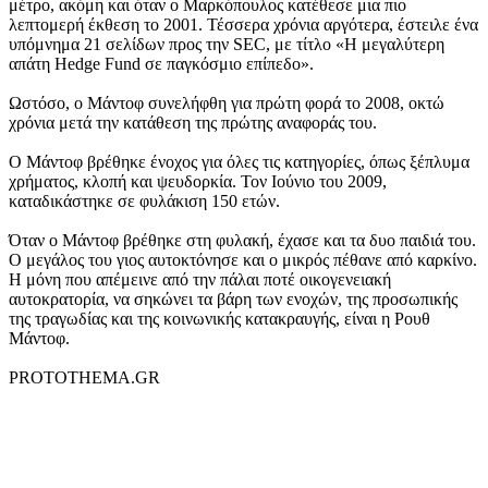
μέτρο, ακόμη και όταν ο Μαρκόπουλος κατέθεσε μια πιο
λεπτομερή έκθεση το 2001. Τέσσερα χρόνια αργότερα, έστειλε ένα
υπόμνημα 21 σελίδων προς την SEC, με τίτλο «Η μεγαλύτερη
απάτη Hedge Fund σε παγκόσμιο επίπεδο».
Ωστόσο, ο Μάντοφ συνελήφθη για πρώτη φορά το 2008, οκτώ
χρόνια μετά την κατάθεση της πρώτης αναφοράς του.
Ο Μάντοφ βρέθηκε ένοχος για όλες τις κατηγορίες, όπως ξέπλυμα
χρήματος, κλοπή και ψευδορκία. Τον Ιούνιο του 2009,
καταδικάστηκε σε φυλάκιση 150 ετών.
Όταν ο Μάντοφ βρέθηκε στη φυλακή, έχασε και τα δυο παιδιά του.
Ο μεγάλος του γιος αυτοκτόνησε και ο μικρός πέθανε από καρκίνο.
Η μόνη που απέμεινε από την πάλαι ποτέ οικογενειακή
αυτοκρατορία, να σηκώνει τα βάρη των ενοχών, της προσωπικής
της τραγωδίας και της κοινωνικής κατακραυγής, είναι η Ρουθ
Μάντοφ.
PROTOTHEMA.GR