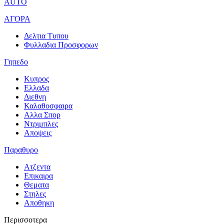
AUTO
ΑΓΟΡΑ
Δελτια Τυπου
Φυλλαδια Προσφορων
Γηπεδο
Κυπρος
Ελλαδα
Διεθνη
Καλαθοσφαιρα
Αλλα Σπορ
Ντριμπλες
Αποψεις
Παραθυρο
Ατζεντα
Επικαιρα
Θεματα
Στηλες
Αποθηκη
Περισσοτερα