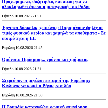
Προχωρημένες συζητήσεις και πίεση για να
ολοκληρωθεί άμεσα η μεταγραφή του Ρόδρι
Γήπεδο
|
10.08.2026 21:51
Έρχεται δύσκολος χειμώνας: Παραμένουν ψηλές οι
τιμές φυσικού αερίου και χαμηλά τα αποθέματα - Σε
ετοιμότητα η ΕΕ
Ευρώπη
|
10.08.2026 21:45
Ομόνοια: Πρόκριση... χρόνου και χρήματος
Γήπεδο
|
10.08.2026 21:31
Στερεύουν οι μεγάλοι ποταμοί της Ευρώπης:
Κίνδυνος να κοπεί ο Ρήνος στα δύο
Ευρώπη
|
10.08.2026 21:30
Η Σουηδία καταγγέλλει ρωσική επιχείρηση