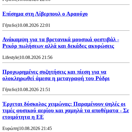
Επίσημα στη Λίβερπουλ ο Αραούχο
Γήπεδο
|
10.08.2026 22:01
Ανάκαμψη για τα βρετανικά μουσικά φεστιβάλ -
Ρεκόρ πωλήσεων αλλά και δεκάδες ακυρώσεις
Lifestyle
|
10.08.2026 21:56
Προχωρημένες συζητήσεις και πίεση για να
ολοκληρωθεί άμεσα η μεταγραφή του Ρόδρι
Γήπεδο
|
10.08.2026 21:51
Έρχεται δύσκολος χειμώνας: Παραμένουν ψηλές οι
τιμές φυσικού αερίου και χαμηλά τα αποθέματα - Σε
ετοιμότητα η ΕΕ
Ευρώπη
|
10.08.2026 21:45