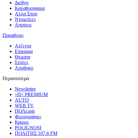
Διεθνη
Καλαθοσφαιρα
Αλλα Σπορ
Ντριμπλες
Αποψεις
Παραθυρο
Ατζεντα
Επικαιρα
Θεματα
Στηλες
Αποθηκη
Περισσοτερα
Newsletter
«Π» PREMIUM
AUTO
WEB TV
ΠΟΛcasts
Φωτογραφιες
Καιρος
POLIGNOSI
ΠΟΛΙΤΗΣ 107.6 FM