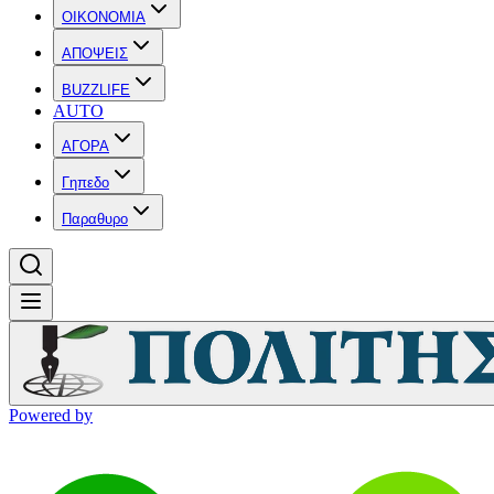
OIKONOMIA
ΑΠΟΨΕΙΣ
BUZZLIFE
AUTO
ΑΓΟΡΑ
Γηπεδο
Παραθυρο
Powered by