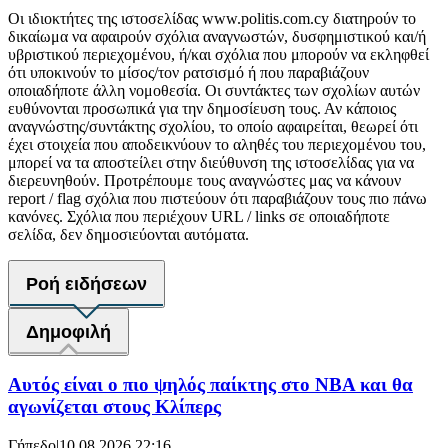
Οι ιδιοκτήτες της ιστοσελίδας www.politis.com.cy διατηρούν το
δικαίωμα να αφαιρούν σχόλια αναγνωστών, δυσφημιστικού και/ή
υβριστικού περιεχομένου, ή/και σχόλια που μπορούν να εκληφθεί
ότι υποκινούν το μίσος/τον ρατσισμό ή που παραβιάζουν
οποιαδήποτε άλλη νομοθεσία. Οι συντάκτες των σχολίων αυτών
ευθύνονται προσωπικά για την δημοσίευση τους. Αν κάποιος
αναγνώστης/συντάκτης σχολίου, το οποίο αφαιρείται, θεωρεί ότι
έχει στοιχεία που αποδεικνύουν το αληθές του περιεχομένου του,
μπορεί να τα αποστείλει στην διεύθυνση της ιστοσελίδας για να
διερευνηθούν. Προτρέπουμε τους αναγνώστες μας να κάνουν
report / flag σχόλια που πιστεύουν ότι παραβιάζουν τους πιο πάνω
κανόνες. Σχόλια που περιέχουν URL / links σε οποιαδήποτε
σελίδα, δεν δημοσιεύονται αυτόματα.
Ροή ειδήσεων
Δημοφιλή
Αυτός είναι ο πιο ψηλός παίκτης στο NBA και θα
αγωνίζεται στους Κλίπερς
Γήπεδο
|
10.08.2026 22:16