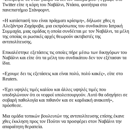
Twitter είπε η κόρη του Ναβάλνι, Ντάσα, φοιτήτρια στο
πανεπιστήμιο Στάνφορντ.
«Η κατάστασή του είναι πράγματι κρίσιμη», δήλωσε χθες η
Αλεξάντρα Ζαχάροβα, μια εκπρόσωπος του συνδικάτου Ιατρική
Συμμαχία, μιας ομάδας η οποία συνδέεται με τον Ναβάλνι, τα μέλη
της οποίας οι ρωσικές αρχές θεωρούν ακτιβιστές της
αντιπολίτευσης.
Επικαλέστηκε εξετάσεις τις οποίες πήρε μέσω των δικηγόρων του
Ναβάλνι και είπε ότι τα μέλη του συνδικάτου δεν τον εξέτασαν τα
ίδια.
«Εχουμε δει τις εξετάσεις και είναι πολύ, πολύ κακές», είπε στο
Reuters.
«Έχει υψηλές τιμές καλίου και άλλες υψηλές τιμές που
υποδηλώνουν ότι οι νεφροί υπολειτουργούν. Αυτό θα οδηγήσει σε
σοβαρή παθολογία και πιθανόν και σε καρδιακή ανακοπή»,
πρόσθεσε.
Μια ομάδα τοπικών βουλευτών της αντιπολίτευσης επίσης έκανε
χθες έκκληση προς τον Πούτιν να προσφέρει στον Ναβάλνι την
απαραίτητη θεραπεία.