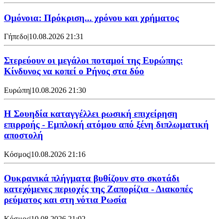
Ομόνοια: Πρόκριση... χρόνου και χρήματος
Γήπεδο
|
10.08.2026 21:31
Στερεύουν οι μεγάλοι ποταμοί της Ευρώπης:
Κίνδυνος να κοπεί ο Ρήνος στα δύο
Ευρώπη
|
10.08.2026 21:30
Η Σουηδία καταγγέλλει ρωσική επιχείρηση
επιρροής - Εμπλοκή ατόμου από ξένη διπλωματική
αποστολή
Κόσμος
|
10.08.2026 21:16
Ουκρανικά πλήγματα βυθίζουν στο σκοτάδι
κατεχόμενες περιοχές της Ζαπορίζια - Διακοπές
ρεύματος και στη νότια Ρωσία
Κόσμος
|
10.08.2026 21:02