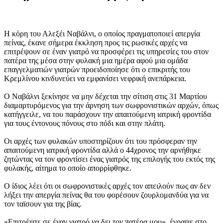
Η κόρη του Αλεξέι Ναβάλνι, ο οποίος πραγματοποιεί απεργία
πείνας, έκανε σήμερα έκκληση προς τις ρωσικές αρχές να
επιτρέψουν σε έναν γιατρό να προσφέρει τις υπηρεσίες του στον
πατέρα της μέσα στην φυλακή μια ημέρα αφού μια ομάδα
επαγγελματιών γιατρών προειδοποίησε ότι ο επικριτής του
Κρεμλίνου κινδυνεύει να εμφανίσει νεφρική ανεπάρκεια.
Ο Ναβάλνι ξεκίνησε να μην δέχεται την σίτιση στις 31 Μαρτίου
διαμαρτυρόμενος για την άρνηση των σωφρονιστικών αρχών, όπως
κατήγγειλε, να του παράσχουν την απαιτούμενη ιατρική φροντίδα
για τους έντονους πόνους στο πόδι και στην πλάτη.
Οι αρχές των φυλακών υποστηρίζουν ότι του πρόσφεραν την
απαιτούμενη ιατρική φροντίδα αλλά ο 44χρονος την αρνήθηκε
ζητώντας να τον φροντίσει ένας γιατρός της επιλογής του εκτός της
φυλακής, αίτημα το οποίο απορρίφθηκε.
Ο ίδιος λέει ότι οι σωφρονιστικές αρχές τον απειλούν πως αν δεν
λήξει την απεργία πείνας θα του φορέσουν ζουρλομανδύα για να
τον ταϊσουν για της βίας.
«Επιτρέψτε σε έναν γιατρό να δει τον πατέρα μου», έγραψε στο