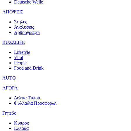
Deutsche Welle
ΑΠΟΨΕΙΣ
Στηλες
Αναλυσεις
Αρθρογραφοι
BUZZLIFE
Lifestyle
Viral
People
Food and Drink
AUTO
ΑΓΟΡΑ
Δελτια Τυπου
Φυλλαδια Προσφορων
Γηπεδο
Κυπρος
Ελλαδα