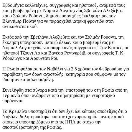
Εβδομήντα καλλιτέχνες, συγγραφείς και ηθοποιοί , ανάμεσά τους
και η βραβευμένη με Νόμπελ Λογοτεχνίας Σβετλάνα Αλεξίεβιτς
και ο Σαλμάν Ρούσντι, δημοσίευσαν χθες έκκληση προς τον
Βλαντίμιρ Πούτιν για να παρασχεθεί ιατρική φροντίδα στον
αντικαθεστωτικού.
Εκτός από την Σβετλάνα Αλεξίεβιτς και τον Σαλμάν Ρούσντι, την
έκκληση υπογράφουν μεταξύ άλλων και ο βραβευμένος με
Νόμπελ Λογοτεχνίας νοτιοαφρικανός συγγραφέας Τζον Κοτσέε, οι
ηθοποιοί Τζουντ Λο και Βανέσα Ρεντγκρέιβ, οι συγγραφείς Τ. Κ.
Ρόουλινγκ και Αρουντάτι Ρόι.
Η Ρωσία φυλάκισε τον Ναβάλνι για 2,5 χρόνια τον Φεβρουάριο για
παραβίαση των όρων αναστολής, κατηγορία που σύμφωνα με τον
ίδιο ήταν κατασκευασμένη.
Συνελήφθη στα σύνορα κατά την επιστροφή του στη Ρωσία από τη
Γερμανία όπου ανάρρωνε από δηλητηρίαση με νευροτοξικό
παράγοντα.
Το Κρεμλίνο υποστηρίζει ότι δεν έχει δει κάποιες αποδείξεις ότι ο
Ναβάλνι δηλητηριάστηκε και τον έχει χαρακτηρίσει ανατρεπτικό
στοιχείο υποστηριζόμενο από τις ΗΠΑ με στόχο την
αποσταθεροποίηση της Ρωσίας.