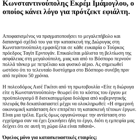
Κωνσταντινούπολης Εκρέμ Ιμάμογλου, ο
οποίος κάνει λόγο για πρότζεκτ εφιάλτη.
Αποφασισμένος να πραγματοποιήσει το μεγαλεπήβολο και
δαπανηρό σχέδιό του για την κατασκευή της Διώρυγας στη
Κωνσταντινούπολη εμφανίζεται σε κάθε ευκαιρία ο Τούρκος
πρόεδρος Ταγίπ Ερντογάν. Επικαλείται μάλιστα τη βελτίωση της
ασφάλειας στη μεγαλούπολη, μιας και από το Βόσπορο περνούν
πολλά τάνκερ με πετρέλαιο και φυσικό αέριο. Ας σημειωθεί
ωστόσο ότι το τελευταίο δυστύχημα στο Βόσπορο συνέβη πριν
από περίπου 50 χρόνια.
Η πολεοδόμος Αισέ Γικίτσι από τη πρωτοβουλία «Είτε η διώρυγα
είτε η Κωνσταντινούπολη» θεωρεί ότι το κόστος του έργου με
προϋπολογισμό 8 δισεκατομμύρια δολάρια από κυβερνητικής
πλευράς θα δεκαπλασιαστεί μέχρι να ολοκληρωθεί: «Η σημερινή
οικονομική κατάσταση δεν επιτρέπει τη κατασκευή τέτοιων έργων.
Είναι μια τρέλα. Εμείς όμως οργανώνουμε την αντίσταση στο
εγχείρημα σαν να έχει ξεκινήσει ήδη το έργο, διότι η εμπειρία μας
δείχνει ότι σε αυτή τη χώρα όλα είναι πιθανά».
Όφελος μόνο για κατασκευαστικές εταιρίες;