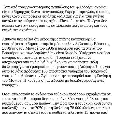
Ένας από τους γνωστότερους αντιπάλους του φιλόδοξου σχεδίου
είναι ο δήμαρχος Κωνσταντινούπολης Εκρέμ Ιμάμογλου, ο οποίος
κάνει λόγο για πρότζεκτ εφιάλτη: «Μιλάμε για ένα τσιμεντένιο
κανάλι στον πυθμένα και τις όχθες. Παντού μπετόν. Το έργο δεν
ωφελεί κανέναν εκτός από τις κατασκευαστικές εταιρίες και τους
επενδυτές ακινήτων»
Απίθανο θεωρείται ότι μέρος της δαπάνης κατασκευής θα
επιστρέψει στα δημόσια ταμεία μέσω τελών διέλευσης. Βάσει της
Συνθήκης του Μοντρέ του 1936 η διέλευση από τα στενά του
Βοσπόρου και των Δαρδανελίων είναι δωρεάν. Υπάρχουν ωστόσο
σενάρια, σύμφωνα με τα οποία η Τουρκία ενδέχεται να
αποχωρήσει από τη διεθνή Συνθήκη και να εισπράττει τέλη
διέλευσης για τα εμπορικά που περνούν από τη Διώρυγα. Ίσως για
αυτό το λόγο πρόσφατα 100 απόστρατοι ναύαρχοι του τουρκικού
ναυτικού καλούσαν την Άγκυρα να μην αποσυρθεί από τη Συνθήκη
του Μοντρέ. Η κυβέρνηση αντέδρασε με δεκάδες προσαγωγές
ναυάρχων.
Όσοι επικροτούν τα σχέδια του τούρκου προέδρου ισχυρίζονται ότι
τα στενά του Βοσπόρου δεν επαρκούν πλέον για τη διέλευση του
αυξανόμενου αριθμού πλοίων. Την ώρα που η τουρκική κυβέρνηση
υπολογίζει μέχρι το 2050 με τη διέλευση 78.000 πλοίων, τα πλοία
που περνούν τα στενά έχουν μειωθεί τα τελευταία 15 χρόνια από