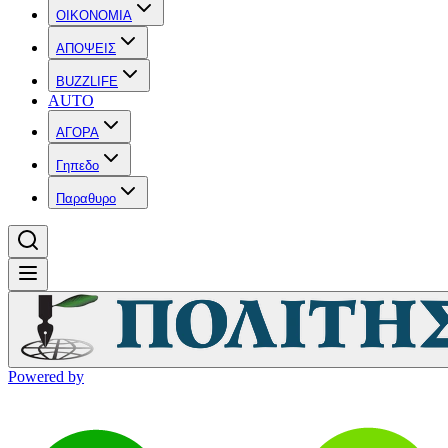
OIKONOMIA
ΑΠΟΨΕΙΣ
BUZZLIFE
AUTO
ΑΓΟΡΑ
Γηπεδο
Παραθυρο
Powered by