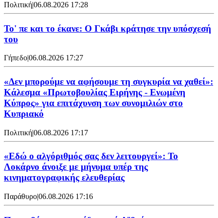
Πολιτική
|
06.08.2026 17:28
Το' πε και το έκανε: Ο Γκάβι κράτησε την υπόσχεσή
του
Γήπεδο
|
06.08.2026 17:27
«Δεν μπορούμε να αφήσουμε τη συγκυρία να χαθεί»:
Κάλεσμα «Πρωτοβουλίας Ειρήνης - Ενωμένη
Κύπρος» για επιτάχυνση των συνομιλιών στο
Κυπριακό
Πολιτική
|
06.08.2026 17:17
«Εδώ ο αλγόριθμός σας δεν λειτουργεί»: Το
Λοκάρνο άνοιξε με μήνυμα υπέρ της
κινηματογραφικής ελευθερίας
Παράθυρο
|
06.08.2026 17:16