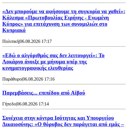
«Δεν μπορούμε να αφήσουμε τη συγκυρία να χαθεί»:
Κάλεσμα «Πρωτοβουλίας Ειρήνης - Ενωμένη
Κύπρος» για επιτάχυνση των συνομιλιών στο
Κυπριακό
Πολιτική
|
06.08.2026 17:17
«Εδώ ο αλγόριθμός σας δεν λειτουργεί»: Το
Λοκάρνο άνοιξε με μήνυμα υπέρ της
κινηματογραφικής ελευθερίας
Παράθυρο
|
06.08.2026 17:16
Παρεμβάσεις... επιπέδου από Αϊβού
Γήπεδο
|
06.08.2026 17:14
Συνέχεια στην κόντρα Ισότητας και Υπουργείου
Δικαιοσύνης: «Ο θόρυβος δεν παράγεται από εμάς –