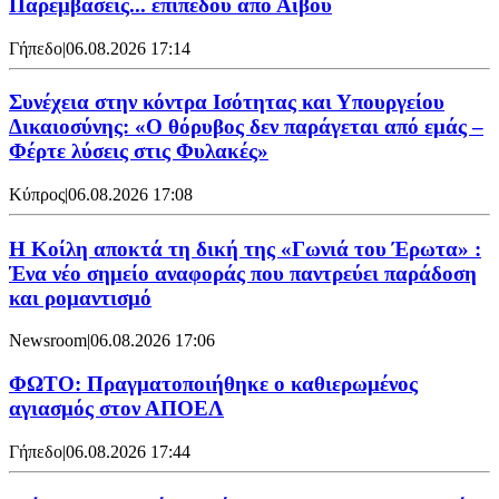
Παρεμβάσεις... επιπέδου από Αϊβού
Γήπεδο
|
06.08.2026 17:14
Συνέχεια στην κόντρα Ισότητας και Υπουργείου
Δικαιοσύνης: «Ο θόρυβος δεν παράγεται από εμάς –
Φέρτε λύσεις στις Φυλακές»
Κύπρος
|
06.08.2026 17:08
Η Κοίλη αποκτά τη δική της «Γωνιά του Έρωτα» :
Ένα νέο σημείο αναφοράς που παντρεύει παράδοση
και ρομαντισμό
Newsroom
|
06.08.2026 17:06
ΦΩΤΟ: Πραγματοποιήθηκε ο καθιερωμένος
αγιασμός στον ΑΠΟΕΛ
Γήπεδο
|
06.08.2026 17:44