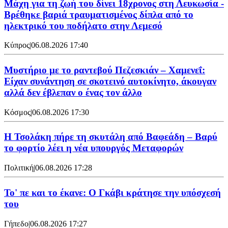
Μάχη για τη ζωή του δίνει 18χρονος στη Λευκωσία -
Βρέθηκε βαριά τραυματισμένος δίπλα από το
ηλεκτρικό του ποδήλατο στην Λεμεσό
Κύπρος
|
06.08.2026 17:40
Μυστήριο με το ραντεβού Πεζεσκιάν – Χαμενεΐ:
Είχαν συνάντηση σε σκοτεινό αυτοκίνητο, άκουγαν
αλλά δεν έβλεπαν ο ένας τον άλλο
Κόσμος
|
06.08.2026 17:30
Η Τσολάκη πήρε τη σκυτάλη από Βαφεάδη – Βαρύ
το φορτίο λέει η νέα υπουργός Μεταφορών
Πολιτική
|
06.08.2026 17:28
Το' πε και το έκανε: Ο Γκάβι κράτησε την υπόσχεσή
του
Γήπεδο
|
06.08.2026 17:27