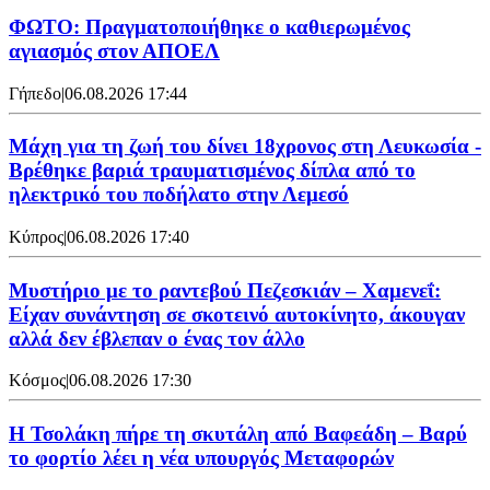
ΦΩΤΟ: Πραγματοποιήθηκε ο καθιερωμένος
αγιασμός στον ΑΠΟΕΛ
Γήπεδο
|
06.08.2026 17:44
Μάχη για τη ζωή του δίνει 18χρονος στη Λευκωσία -
Βρέθηκε βαριά τραυματισμένος δίπλα από το
ηλεκτρικό του ποδήλατο στην Λεμεσό
Κύπρος
|
06.08.2026 17:40
Μυστήριο με το ραντεβού Πεζεσκιάν – Χαμενεΐ:
Είχαν συνάντηση σε σκοτεινό αυτοκίνητο, άκουγαν
αλλά δεν έβλεπαν ο ένας τον άλλο
Κόσμος
|
06.08.2026 17:30
Η Τσολάκη πήρε τη σκυτάλη από Βαφεάδη – Βαρύ
το φορτίο λέει η νέα υπουργός Μεταφορών