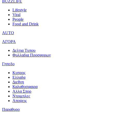
BUZZLIFE
Lifestyle
Viral
People
Food and Drink
AUTO
ΑΓΟΡΑ
Δελτια Τυπου
Φυλλαδια Προσφορων
Γηπεδο
Κυπρος
Ελλαδα
Διεθνη
Καλαθοσφαιρα
Αλλα Σπορ
Ντριμπλες
Αποψεις
Παραθυρο