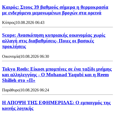
Καιρός: Στους 39 βαθμούς σήμερα η θερμοκρασία
με ενδεχόμενο μεμονωμένων βροχών στα ορεινά
Κύπρος
|
10.08.2026 06:43
Scope: Ανασκόπηση κυπριακής οικονομίας χωρίς
αλλαγή στις διαβαθμίσεις- Ποιες οι βασικές
προκλήσεις
Οικονομία
|
10.08.2026 06:30
Tokyo Reels: Είκοσι μπομπίνες σε ένα ταξίδι μνήμης
και αλληλεγγύης - Ο Mohanad Yaqubi και η Reem
Shilleh στο «Π»
Παράθυρο
|
10.08.2026 06:24
Η ΑΠΟΨΗ ΤΗΣ ΕΦΗΜΕΡΙΔΑΣ: Ο εμπαιγμός της
κοινής λογικής