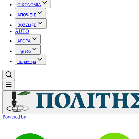
OIKONOMIA
ΑΠΟΨΕΙΣ
BUZZLIFE
AUTO
ΑΓΟΡΑ
Γηπεδο
Παραθυρο
Powered by