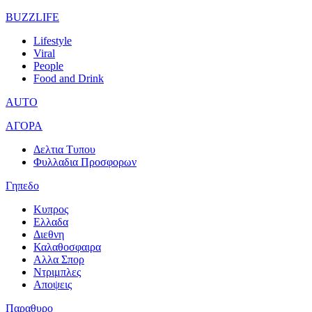
BUZZLIFE
Lifestyle
Viral
People
Food and Drink
AUTO
ΑΓΟΡΑ
Δελτια Τυπου
Φυλλαδια Προσφορων
Γηπεδο
Κυπρος
Ελλαδα
Διεθνη
Καλαθοσφαιρα
Αλλα Σπορ
Ντριμπλες
Αποψεις
Παραθυρο