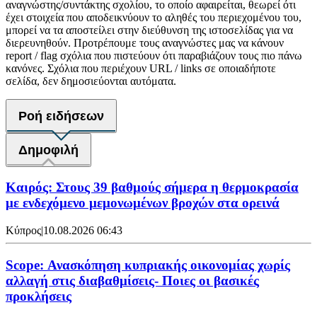
αναγνώστης/συντάκτης σχολίου, το οποίο αφαιρείται, θεωρεί ότι
έχει στοιχεία που αποδεικνύουν το αληθές του περιεχομένου του,
μπορεί να τα αποστείλει στην διεύθυνση της ιστοσελίδας για να
διερευνηθούν. Προτρέπουμε τους αναγνώστες μας να κάνουν
report / flag σχόλια που πιστεύουν ότι παραβιάζουν τους πιο πάνω
κανόνες. Σχόλια που περιέχουν URL / links σε οποιαδήποτε
σελίδα, δεν δημοσιεύονται αυτόματα.
Ροή ειδήσεων
Δημοφιλή
Καιρός: Στους 39 βαθμούς σήμερα η θερμοκρασία
με ενδεχόμενο μεμονωμένων βροχών στα ορεινά
Κύπρος
|
10.08.2026 06:43
Scope: Ανασκόπηση κυπριακής οικονομίας χωρίς
αλλαγή στις διαβαθμίσεις- Ποιες οι βασικές
προκλήσεις