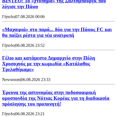
ΒΙΝΤΕΟ: Το «χτύπημα» της Σάλτσμπουργκ που
λύγισε την Πάφο
Γήπεδο
|
07.08.2026 00:06
«Μαχαιριά» στο παρά... δύο για την Πάφος FC και
θα παίξει ρέστα για νέα ανατροπή
Γήπεδο
|
06.08.2026 23:52
Γέλιο και κατάμεστο Δημαρχείο στην Πόλη
Χρυσοχούς με την κωμωδία «Κατάλαθος
Τρελαθήκαμε»
Newsroom
|
06.08.2026 23:33
Έρευνα της αστυνομίας στην ποδοσφαιρική
ομοσπονδία της Νότιας Κορέας για τη διαδικασία
πρόσληψης του προπονητή!
Γήπεδο
|
06.08.2026 23:21