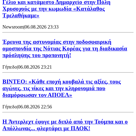
Γέλιο και κατάμεστο Δημαρχείο στην Πόλη
Χρυσοχούς με την κωμωδία «Κατάλαθος
Τρελαθήκαμε»
Newsroom
|
06.08.2026 23:33
Έρευνα της αστυνομίας στην ποδοσφαιρική
ομοσπονδία της Νότιας Κορέας για τη διαδικασία
πρόσληψης του προπονητή!
Γήπεδο
|
06.08.2026 23:21
ΒΙΝΤΕΟ: «Κάθε εποχή κουβαλά τις αξίες, τους
αγώνες, τις νίκες και την κληρονομιά που
διαμόρφωσαν τον ΑΠΟΕΛ»
Γήπεδο
|
06.08.2026 22:56
H Άντερλεχτ έφυγε με διπλό από την Τούμπα και ο
Απόλλωνας... φλερτάρει με ΠΑΟΚ!