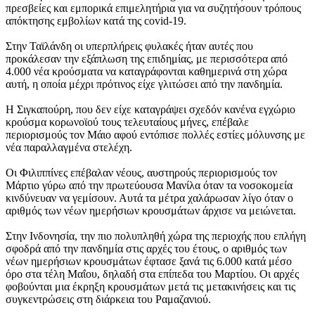
πρεσβείες και εμπορικά επιμελητήρια για να συζητήσουν τρόπους
απόκτησης εμβολίων κατά της covid-19.
Στην Ταϊλάνδη οι υπερπλήρεις φυλακές ήταν αυτές που
προκάλεσαν την εξάπλωση της επιδημίας, με περισσότερα από
4.000 νέα κρούσματα να καταγράφονται καθημερινά στη χώρα
αυτή, η οποία μέχρι πρότινος είχε γλιτώσει από την πανδημία.
Η Σιγκαπούρη, που δεν είχε καταγράψει σχεδόν κανένα εγχώριο
κρούσμα κορωνοϊού τους τελευταίους μήνες, επέβαλε
περιορισμούς τον Μάιο αφού εντόπισε πολλές εστίες μόλυνσης με
νέα παραλλαγμένα στελέχη.
Οι Φιλιππίνες επέβαλαν νέους, αυστηρούς περιορισμούς τον
Μάρτιο γύρω από την πρωτεύουσα Μανίλα όταν τα νοσοκομεία
κινδύνευαν να γεμίσουν. Αυτά τα μέτρα χαλάρωσαν λίγο όταν ο
αριθμός των νέων ημερήσιων κρουσμάτων άρχισε να μειώνεται.
Στην Ινδονησία, την πιο πολυπληθή χώρα της περιοχής που επλήγη
σφοδρά από την πανδημία στις αρχές του έτους, ο αριθμός των
νέων ημερήσιων κρουσμάτων έφτασε ξανά τις 6.000 κατά μέσο
όρο στα τέλη Μαΐου, δηλαδή στα επίπεδα του Μαρτίου. Οι αρχές
φοβούνται μια έκρηξη κρουσμάτων μετά τις μετακινήσεις και τις
συγκεντρώσεις στη διάρκεια του Ραμαζανιού.