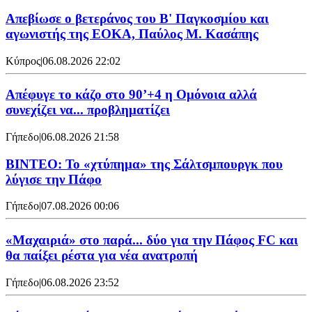
Απεβίωσε ο βετεράνος του Β' Παγκοσμίου και
αγωνιστής της ΕΟΚΑ, Παύλος Μ. Κασάπης
Κύπρος
|
06.08.2026 22:02
Απέφυγε το κάζο στο 90’+4 η Ομόνοια αλλά
συνεχίζει να... προβληματίζει
Γήπεδο
|
06.08.2026 21:58
ΒΙΝΤΕΟ: Το «χτύπημα» της Σάλτσμπουργκ που
λύγισε την Πάφο
Γήπεδο
|
07.08.2026 00:06
«Μαχαιριά» στο παρά... δύο για την Πάφος FC και
θα παίξει ρέστα για νέα ανατροπή
Γήπεδο
|
06.08.2026 23:52