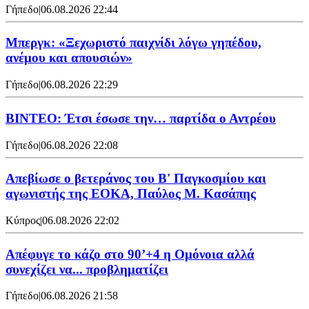
Γήπεδο
|
06.08.2026 22:44
Μπεργκ: «Ξεχωριστό παιχνίδι λόγω γηπέδου,
ανέμου και απουσιών»
Γήπεδο
|
06.08.2026 22:29
ΒΙΝΤΕΟ: Έτσι έσωσε την… παρτίδα ο Αντρέου
Γήπεδο
|
06.08.2026 22:08
Απεβίωσε ο βετεράνος του Β' Παγκοσμίου και
αγωνιστής της ΕΟΚΑ, Παύλος Μ. Κασάπης
Κύπρος
|
06.08.2026 22:02
Απέφυγε το κάζο στο 90’+4 η Ομόνοια αλλά
συνεχίζει να... προβληματίζει
Γήπεδο
|
06.08.2026 21:58