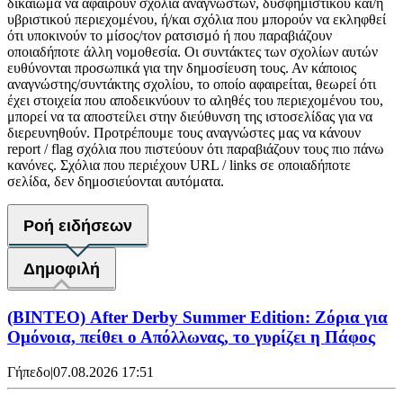
δικαίωμα να αφαιρούν σχόλια αναγνωστών, δυσφημιστικού και/ή
υβριστικού περιεχομένου, ή/και σχόλια που μπορούν να εκληφθεί
ότι υποκινούν το μίσος/τον ρατσισμό ή που παραβιάζουν
οποιαδήποτε άλλη νομοθεσία. Οι συντάκτες των σχολίων αυτών
ευθύνονται προσωπικά για την δημοσίευση τους. Αν κάποιος
αναγνώστης/συντάκτης σχολίου, το οποίο αφαιρείται, θεωρεί ότι
έχει στοιχεία που αποδεικνύουν το αληθές του περιεχομένου του,
μπορεί να τα αποστείλει στην διεύθυνση της ιστοσελίδας για να
διερευνηθούν. Προτρέπουμε τους αναγνώστες μας να κάνουν
report / flag σχόλια που πιστεύουν ότι παραβιάζουν τους πιο πάνω
κανόνες. Σχόλια που περιέχουν URL / links σε οποιαδήποτε
σελίδα, δεν δημοσιεύονται αυτόματα.
Ροή ειδήσεων
Δημοφιλή
(ΒΙΝΤΕΟ) After Derby Summer Edition: Ζόρια για
Ομόνοια, πείθει ο Απόλλωνας, το γυρίζει η Πάφος
Γήπεδο
|
07.08.2026 17:51