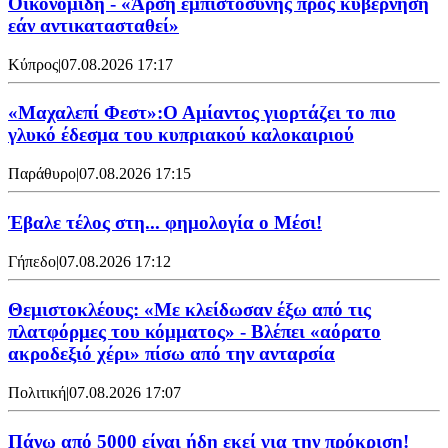
Οικονομίδη - «Άρση εμπιστοσύνης προς κυβέρνηση
εάν αντικατασταθεί»
Κύπρος
|
07.08.2026 17:17
«Μαχαλεπί Φεστ»:Ο Αμίαντος γιορτάζει το πιο
γλυκό έδεσμα του κυπριακού καλοκαιριού
Παράθυρο
|
07.08.2026 17:15
Έβαλε τέλος στη... φημολογία o Μέσι!
Γήπεδο
|
07.08.2026 17:12
Θεμιστοκλέους: «Με κλείδωσαν έξω από τις
πλατφόρμες του κόμματος» - Βλέπει «αόρατο
ακροδεξιό χέρι» πίσω από την ανταρσία
Πολιτική
|
07.08.2026 17:07
Πάνω από 5000 είναι ήδη εκεί για την πρόκριση!