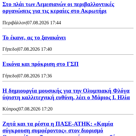
Στο πλάι των Λεμεσιανών οι περιβαλλοντικές
οργανώσεις για τις κεραίες στο Ακρωτήρι
Περιβάλλον
|
07.08.2026 17:44
Το έκανε, ας το ξανακάνει
Γήπεδο
|
07.08.2026 17:40
Εικόνα και πρόκριση στο ΓΣΠ
Γήπεδο
|
07.08.2026 17:36
Η δημιουργία μουσικής για την Ολυμπιακή Φλόγα
ύψιστη καλλιτεχνική ευθύνη, λέει ο Μάριος Ι. Ηλία
Κύπρος
|
07.08.2026 17:20
Ζητά και τα ρέστα η ΠΑΣΕ-ΑΤΗΚ: «Καμία
σύγκρουση συμφέροντος» στον διορισμό