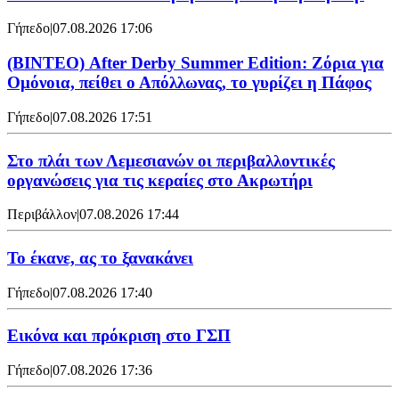
Γήπεδο
|
07.08.2026 17:06
(ΒΙΝΤΕΟ) After Derby Summer Edition: Ζόρια για
Ομόνοια, πείθει ο Απόλλωνας, το γυρίζει η Πάφος
Γήπεδο
|
07.08.2026 17:51
Στο πλάι των Λεμεσιανών οι περιβαλλοντικές
οργανώσεις για τις κεραίες στο Ακρωτήρι
Περιβάλλον
|
07.08.2026 17:44
Το έκανε, ας το ξανακάνει
Γήπεδο
|
07.08.2026 17:40
Εικόνα και πρόκριση στο ΓΣΠ
Γήπεδο
|
07.08.2026 17:36