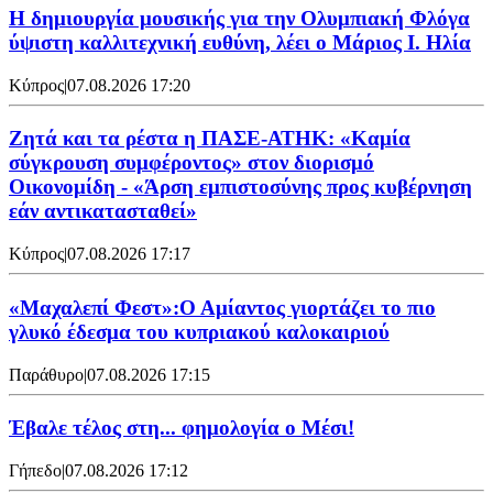
Η δημιουργία μουσικής για την Ολυμπιακή Φλόγα
ύψιστη καλλιτεχνική ευθύνη, λέει ο Μάριος Ι. Ηλία
Κύπρος
|
07.08.2026 17:20
Ζητά και τα ρέστα η ΠΑΣΕ-ΑΤΗΚ: «Καμία
σύγκρουση συμφέροντος» στον διορισμό
Οικονομίδη - «Άρση εμπιστοσύνης προς κυβέρνηση
εάν αντικατασταθεί»
Κύπρος
|
07.08.2026 17:17
«Μαχαλεπί Φεστ»:Ο Αμίαντος γιορτάζει το πιο
γλυκό έδεσμα του κυπριακού καλοκαιριού
Παράθυρο
|
07.08.2026 17:15
Έβαλε τέλος στη... φημολογία o Μέσι!
Γήπεδο
|
07.08.2026 17:12