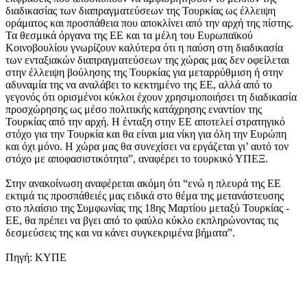
διαδικασίας των διαπραγματεύσεων της Τουρκίας ως έλλειψη
οράματος και προσπάθεια που αποκλίνει από την αρχή της πίστης.
Τα θεσμικά όργανα της ΕΕ και τα μέλη του Ευρωπαϊκού
Κοινοβουλίου γνωρίζουν καλύτερα ότι η παύση στη διαδικασία
των ενταξιακών διαπραγματεύσεων της χώρας μας δεν οφείλεται
στην έλλειψη βούλησης της Τουρκίας για μεταρρύθμιση ή στην
αδυναμία της να αναλάβει το κεκτημένο της ΕΕ, αλλά από το
γεγονός ότι ορισμένοι κύκλοι έχουν χρησιμοποιήσει τη διαδικασία
προσχώρησης ως μέσο πολιτικής κατάχρησης εναντίον της
Τουρκίας από την αρχή. Η ένταξη στην ΕΕ αποτελεί στρατηγικό
στόχο για την Τουρκία και θα είναι μια νίκη για όλη την Ευρώπη
και όχι μόνο. Η χώρα μας θα συνεχίσει να εργάζεται γι’ αυτό τον
στόχο με αποφασιστικότητα”, αναφέρει το τουρκικό ΥΠΕΞ.
Στην ανακοίνωση αναφέρεται ακόμη ότι “ενώ η πλευρά της ΕΕ
εκτιμά τις προσπάθειές μας ειδικά στο θέμα της μετανάστευσης
στο πλαίσιο της Συμφωνίας της 18ης Μαρτίου μεταξύ Τουρκίας -
ΕΕ, θα πρέπει να βγει από το φαύλο κύκλο εκπληρώνοντας τις
δεσμεύσεις της και να κάνει συγκεκριμένα βήματα”.
Πηγή: ΚΥΠΕ