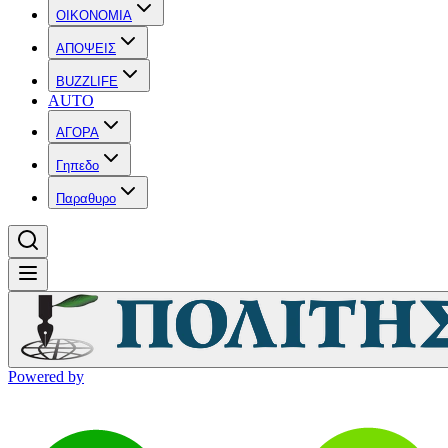
OIKONOMIA
ΑΠΟΨΕΙΣ
BUZZLIFE
AUTO
ΑΓΟΡΑ
Γηπεδο
Παραθυρο
Powered by