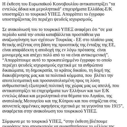
Η έκθεση του Ευρωπαϊκού Κοινοβουλίου αντικατοπτρίζει "τα
εντελώς άδικα και μεροληπτικά" επιχειρήματα Ελλάδας-Ε/Κ
υποστηρίζει το τουρκικό ΥΠΕΞ. Απορρίπτει το έγγραφο
υποστηρίζοντας ότι περιέχει ψευδείς ισχυρισμούς.
Σε ανακοίνωσή του το τουρκικό ΥΠΕΞ αναφέρει ότι “σε μια
περίοδο κατά την οποία καταβάλλεται προσπάθεια για
αναζωογόνηση των σχέσεων Τουρκίας - ΕΕ στο πλαίσιο μιας
θετικής ατζέντας στη βάση της προοπτικής της ένταξης της ΕΕ,
είναι απαράδεκτη η αποδοχή της εν λόγω πρότασης είναι
μονομερής και απέχει πολύ από το να είναι αντικειμενική”.
“Απορρίπτουμε αυτό το προκατειλημμένο έγγραφο το οποίο
περιέχει ψευδείς ισχυρισμούς σχετικά με τα ανθρώπινα
δικαιώματα, τη δημοκρατία, το κράτος δικαίου, τη δομή της
διακυβέρνησης μας και τα πολιτικά κόμματα, που βλέπει την
αποτελεσματική και προσανατολισμένη προς τη λύση
ανθρωπιστική εξωτερική πολιτική της χώρας μας ως απειλή, που
αντικατοπτρίζει τα επιχειρήματα των Ελλήνων και των Ε/Κ
εντελώς άδικα και μεροληπτικά στα θέματα του Αιγαίου, της
ανατολικής Μεσογείου και της Κύπρου και που στηρίζεται στις
ασυνεπείς αρμένικες αφηγήσεις σχετικά με τα γεγονότα του 1915”,
αναφέρεται στην ανακοίνωση του τουρκικού ΥΠΕΞ.
Σύμφωνα με το τουρκικό ΥΠΕΞ, “στην έκθεση βλέπουμε
εκφράσεις που αποσκοπούν να αμφισβητήσουν το μέλλον της