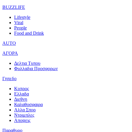
BUZZLIFE
Lifestyle
Viral
People
Food and Drink
AUTO
ΑΓΟΡΑ
Δελτια Τυπου
Φυλλαδια Προσφορων
Γηπεδο
Κυπρος
Ελλαδα
Διεθνη
Καλαθοσφαιρα
Αλλα Σπορ
Ντριμπλες
Αποψεις
Παραθυρο