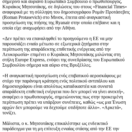
σημερινό και αυριανό Ευρωπαϊκό Συμβούλιο ο πρωθυπουργός,
Κυριάκος Μητσοτάκης, σε δηλώσεις του στους «Financial Times»
αναφορικά με τη σύλληψη του δημοσιογράφου Ρομάν Προτάσεβιτς
(Roman Protasevich) στο Μινσκ, έπειτα από αναγκαστική
προσγείωση της πτήσης της Ryanair στην οποία επέβαινε και η
οποία είχε αναχωρήσει από την Αθήνα.
«Δεν πρέπει να επαναληφθεί το προηγούμενο η ΕΕ να μην
παρουσιάζει ενιαίο μέτωπο σε εξωτερικά ζητήματα στην
περίπτωση της απαράδεκτης επιθετικής ενέργειας από την
Λευκορωσία» επιμένει ο Κυριάκος Μητσοτάκης μιλώντας στη
στήλη Europe Express, ενόψει της συνεδρίασης του Ευρωπαϊκού
Συμβουλίου σήμερα και αύριο στις Βρυξέλλες.
«Η αναγκαστική προσγείωση ενός επιβατικού αεροσκάφους με
στόχο την παράνομη κράτηση ενός πολιτικού αντιπάλου και
δημοσιογράφου είναι απολύτως καταδικαστέα και συνιστά
απαράδεκτη επιθετική ενέργεια που δεν μπορεί να γίνει ανεκτή»,
αναφέρει ο πρωθυπουργός, σημειώνοντας πως στην προκειμένη
περίπτωση πρέπει να υπάρξουν συνέπειες, καθώς «ως μια Ένωση
αρχών δεν μπορούμε να δεχτούμε οτιδήποτε άλλο». «Αρκετά»,
τονίζει.
Μάλιστα, ο κ. Μητσοτάκης επικαλέστηκε ως ενδεικτικό
παράδειγμα για τη μη επίτευξη ενιαίας στάσης από την ΕΕ την