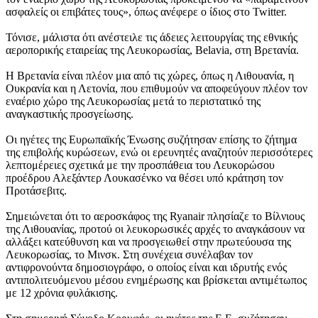
ασφαλείς οι επιβάτες τους», όπως ανέφερε ο ίδιος στο Twitter.
Τόνισε, μάλιστα ότι ανέστειλε τις άδειες λειτουργίας της εθνικής
αεροπορικής εταιρείας της Λευκορωσίας, Belavia, στη Βρετανία.
Η Βρετανία είναι πλέον μια από τις χώρες, όπως η Λιθουανία, η
Ουκρανία και η Λετονία, που επιθυμούν να αποφεύγουν πλέον τον
εναέριο χώρο της Λευκορωσίας μετά το περιστατικό της
αναγκαστικής προσγείωσης.
Οι ηγέτες της Ευρωπαϊκής Ένωσης συζήτησαν επίσης το ζήτημα
της επιβολής κυρώσεων, ενώ οι ερευνητές αναζητούν περισσότερες
λεπτομέρειες σχετικά με την προσπάθεια του Λευκορώσου
προέδρου Αλεξάντερ Λουκασένκο να θέσει υπό κράτηση τον
Προτάσεβιτς.
Σημειώνεται ότι το αεροσκάφος της Ryanair πλησίαζε το Βίλνιους
της Λιθουανίας, προτού οι λευκορωσικές αρχές το αναγκάσουν να
αλλάξει κατεύθυνση και να προσγειωθεί στην πρωτεύουσα της
Λευκορωσίας, το Μινσκ. Στη συνέχεια συνέλαβαν τον
αντιφρονούντα δημοσιογράφο, ο οποίος είναι και ιδρυτής ενός
αντιπολιτευόμενου μέσου ενημέρωσης και βρίσκεται αντιμέτωπος
με 12 χρόνια φυλάκισης.