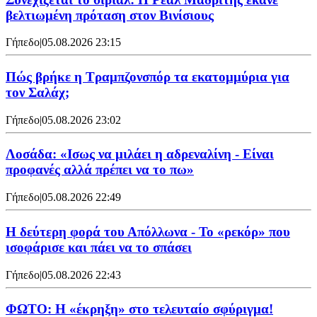
βελτιωμένη πρόταση στον Βινίσιους
Γήπεδο
|
05.08.2026 23:15
Πώς βρήκε η Τραμπζονσπόρ τα εκατομμύρια για
τον Σαλάχ;
Γήπεδο
|
05.08.2026 23:02
Λοσάδα: «Ισως να μιλάει η αδρεναλίνη - Είναι
προφανές αλλά πρέπει να το πω»
Γήπεδο
|
05.08.2026 22:49
Η δεύτερη φορά του Απόλλωνα - Το «ρεκόρ» που
ισοφάρισε και πάει να το σπάσει
Γήπεδο
|
05.08.2026 22:43
ΦΩΤΟ: Η «έκρηξη» στο τελευταίο σφύριγμα!