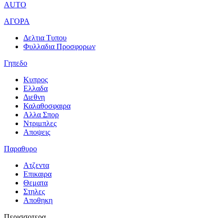
AUTO
ΑΓΟΡΑ
Δελτια Τυπου
Φυλλαδια Προσφορων
Γηπεδο
Κυπρος
Ελλαδα
Διεθνη
Καλαθοσφαιρα
Αλλα Σπορ
Ντριμπλες
Αποψεις
Παραθυρο
Ατζεντα
Επικαιρα
Θεματα
Στηλες
Αποθηκη
Περισσοτερα