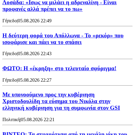
Λοσάδα: «Ισως να μιλάει η αδρεναλίνη - Είναι
προφανές αλλά πρέπει να το πω»
Γήπεδο
|
05.08.2026 22:49
Η δεύτερη φορά του Απόλλωνα - Το «ρεκόρ» που
ισοφάρισε και πάει να το σπάσει
Γήπεδο
|
05.08.2026 22:43
ΦΩΤΟ: Η «έκρηξη» στο τελευταίο σφύριγμα!
Γήπεδο
|
05.08.2026 22:27
Με υπονοούμενο προς την κυβέρνηση
Χριστοδουλίδη τα εύσημα του Νικόλα στην
ελληνική κυβέρνηση για τη συμφωνία στον GSI
Πολιτική
|
05.08.2026 22:21
ΒΙΝΤΕΟ: Τα στιγμιότυπα από τη μεγάλη νίκη του