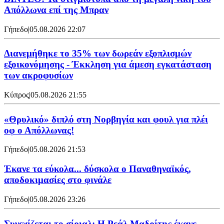
Απόλλωνα επί της Μπραν
Γήπεδο
|
05.08.2026 22:07
Διανεμήθηκε το 35% των δωρεάν εξοπλισμών
εξοικονόμησης - Έκκληση για άμεση εγκατάσταση
των ακροφυσίων
Κύπρος
|
05.08.2026 21:55
«Θρυλικό» διπλό στη Νορβηγία και φουλ για πλέι
οφ ο Απόλλωνας!
Γήπεδο
|
05.08.2026 21:53
Έκανε τα εύκολα... δύσκολα ο Παναθηναϊκός,
αποδοκιμασίες στο φινάλε
Γήπεδο
|
05.08.2026 23:26
Συνεχίζεται το σίριαλ: Η Ρεάλ Μαδρίτης έκανε