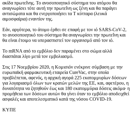
ακίδα πρωτεΐνης. Το ανοσοποιητικό σύστημα του ατόμου θα
αναγνωρίσει τότε αυτή την πρωτεΐνη ως ξένη και θα παράγει
αντισώματα και θα ενεργοποιήσει τα Τ κύτταρα (λευκά
αιμοσφαίρια) εναντίον της.
Εάν, αργότερα, το άτομο έρθει σε επαφή με τον ιό SARS-CoV-2,
το ανοσοποιητικό του σύστημα θα αναγνωρίσει την πρωτεΐνη και
θα είναι έτοιμο να υπερασπιστεί τον οργανισμό από τον ιό.
Το mRNA από το εμβόλιο δεν παραμένει στο σώμα αλλά
διασπάται λίγο μετά τον εμβολιασμό.
Στις 17 Νοεμβρίου 2020, η Κομισιόν ενέκρινε σύμβαση με την
ευρωπαϊκή φαρμακευτική εταιρεία CureVac, στην οποία
προβλέπεται, αφενός, η αρχική αγορά 225 εκατομμυρίων δόσεων
για λογαριασμό όλων των κρατών μελών της ΕΕ, και, αφετέρου, η
δυνατότητα να ζητηθούν έως και 180 εκατομμύρια δόσεις ακόμα· η
προμήθεια των δόσεων αυτών θα γίνει όταν το εμβόλιο αποδειχθεί
ασφαλές και αποτελεσματικό κατά της νόσου COVID-19.
ΚΥΠΕ