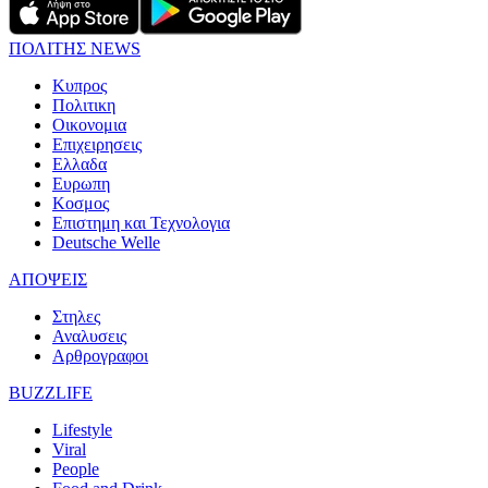
ΠΟΛΙΤΗΣ NEWS
Κυπρος
Πολιτικη
Οικονομια
Επιχειρησεις
Ελλαδα
Ευρωπη
Κοσμος
Επιστημη και Τεχνολογια
Deutsche Welle
ΑΠΟΨΕΙΣ
Στηλες
Αναλυσεις
Αρθρογραφοι
BUZZLIFE
Lifestyle
Viral
People