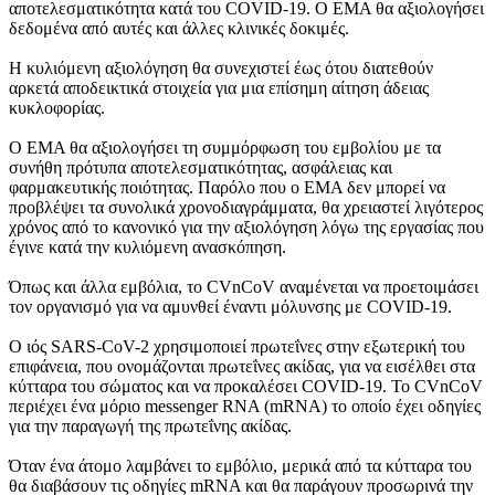
αποτελεσματικότητα κατά του COVID-19. Ο EMA θα αξιολογήσει
δεδομένα από αυτές και άλλες κλινικές δοκιμές.
Η κυλιόμενη αξιολόγηση θα συνεχιστεί έως ότου διατεθούν
αρκετά αποδεικτικά στοιχεία για μια επίσημη αίτηση άδειας
κυκλοφορίας.
Ο EMA θα αξιολογήσει τη συμμόρφωση του εμβολίου με τα
συνήθη πρότυπα αποτελεσματικότητας, ασφάλειας και
φαρμακευτικής ποιότητας. Παρόλο που ο EMA δεν μπορεί να
προβλέψει τα συνολικά χρονοδιαγράμματα, θα χρειαστεί λιγότερος
χρόνος από το κανονικό για την αξιολόγηση λόγω της εργασίας που
έγινε κατά την κυλιόμενη ανασκόπηση.
Όπως και άλλα εμβόλια, το CVnCoV αναμένεται να προετοιμάσει
τον οργανισμό για να αμυνθεί έναντι μόλυνσης με COVID-19.
Ο ιός SARS-CoV-2 χρησιμοποιεί πρωτεΐνες στην εξωτερική του
επιφάνεια, που ονομάζονται πρωτεΐνες ακίδας, για να εισέλθει στα
κύτταρα του σώματος και να προκαλέσει COVID-19. Το CVnCoV
περιέχει ένα μόριο messenger RNA (mRNA) το οποίο έχει οδηγίες
για την παραγωγή της πρωτεΐνης ακίδας.
Όταν ένα άτομο λαμβάνει το εμβόλιο, μερικά από τα κύτταρα του
θα διαβάσουν τις οδηγίες mRNA και θα παράγουν προσωρινά την