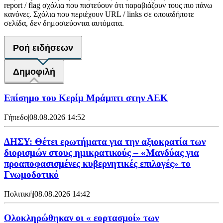
report / flag σχόλια που πιστεύουν ότι παραβιάζουν τους πιο πάνω
κανόνες. Σχόλια που περιέχουν URL / links σε οποιαδήποτε
σελίδα, δεν δημοσιεύονται αυτόματα.
Ροή ειδήσεων
Δημοφιλή
Επίσημο του Κερίμ Μράμπτι στην ΑΕK
Γήπεδο
|
08.08.2026 14:52
ΔΗΣΥ: Θέτει ερωτήματα για την αξιοκρατία των
διορισμών στους ημικρατικούς – «Μανδύας για
προαποφασισμένες κυβερνητικές επιλογές» το
Γνωμοδοτικό
Πολιτική
|
08.08.2026 14:42
Ολοκληρώθηκαν οι « εορτασμοί» των