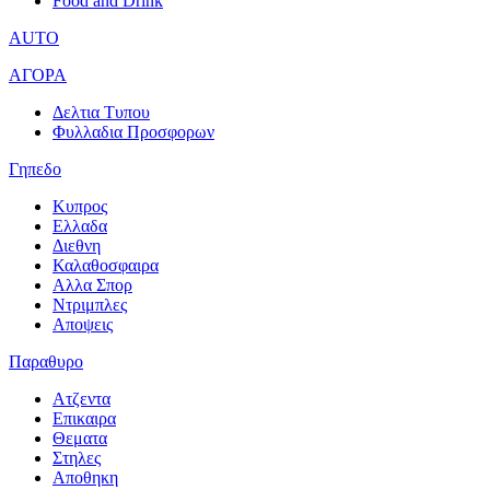
Food and Drink
AUTO
ΑΓΟΡΑ
Δελτια Τυπου
Φυλλαδια Προσφορων
Γηπεδο
Κυπρος
Ελλαδα
Διεθνη
Καλαθοσφαιρα
Αλλα Σπορ
Ντριμπλες
Αποψεις
Παραθυρο
Ατζεντα
Επικαιρα
Θεματα
Στηλες
Αποθηκη