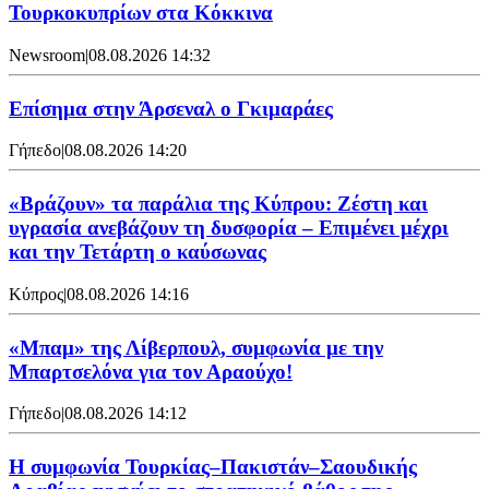
Τουρκοκυπρίων στα Κόκκινα
Newsroom
|
08.08.2026 14:32
Επίσημα στην Άρσεναλ ο Γκιμαράες
Γήπεδο
|
08.08.2026 14:20
«Βράζουν» τα παράλια της Κύπρου: Ζέστη και
υγρασία ανεβάζουν τη δυσφορία – Επιμένει μέχρι
και την Τετάρτη ο καύσωνας
Κύπρος
|
08.08.2026 14:16
«Μπαμ» της Λίβερπουλ, συμφωνία με την
Μπαρτσελόνα για τον Αραούχο!
Γήπεδο
|
08.08.2026 14:12
Η συμφωνία Τουρκίας–Πακιστάν–Σαουδικής