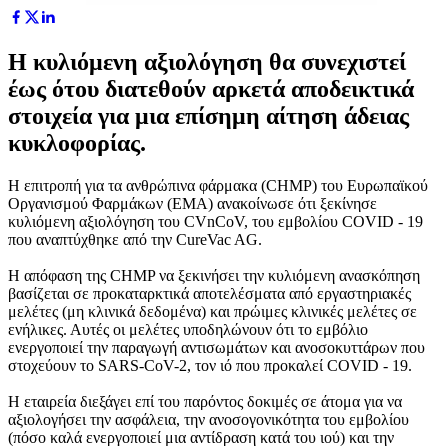
Η κυλιόμενη αξιολόγηση θα συνεχιστεί
έως ότου διατεθούν αρκετά αποδεικτικά
στοιχεία για μια επίσημη αίτηση άδειας
κυκλοφορίας.
Η επιτροπή για τα ανθρώπινα φάρμακα (CHMP) τoυ Ευρωπαϊκού
Οργανισμού Φαρμάκων (EMA) ανακοίνωσε ότι ξεκίνησε
κυλιόμενη αξιολόγηση του CVnCoV, του εμβολίου COVID ‑ 19
που αναπτύχθηκε από την CureVac AG.
Η απόφαση της CHMP να ξεκινήσει την κυλιόμενη ανασκόπηση
βασίζεται σε προκαταρκτικά αποτελέσματα από εργαστηριακές
μελέτες (μη κλινικά δεδομένα) και πρώιμες κλινικές μελέτες σε
ενήλικες. Αυτές οι μελέτες υποδηλώνουν ότι το εμβόλιο
ενεργοποιεί την παραγωγή αντισωμάτων και ανοσοκυττάρων που
στοχεύουν το SARS-CoV-2, τον ιό που προκαλεί COVID ‑ 19.
Η εταιρεία διεξάγει επί του παρόντος δοκιμές σε άτομα για να
αξιολογήσει την ασφάλεια, την ανοσογονικότητα του εμβολίου
(πόσο καλά ενεργοποιεί μια αντίδραση κατά του ιού) και την