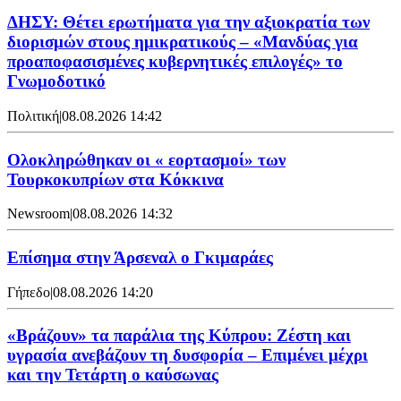
ΔΗΣΥ: Θέτει ερωτήματα για την αξιοκρατία των
διορισμών στους ημικρατικούς – «Μανδύας για
προαποφασισμένες κυβερνητικές επιλογές» το
Γνωμοδοτικό
Πολιτική
|
08.08.2026 14:42
Ολοκληρώθηκαν οι « εορτασμοί» των
Τουρκοκυπρίων στα Κόκκινα
Newsroom
|
08.08.2026 14:32
Επίσημα στην Άρσεναλ ο Γκιμαράες
Γήπεδο
|
08.08.2026 14:20
«Βράζουν» τα παράλια της Κύπρου: Ζέστη και
υγρασία ανεβάζουν τη δυσφορία – Επιμένει μέχρι
και την Τετάρτη ο καύσωνας