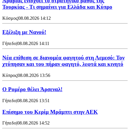
Αραβίας ενισχύει το στρατηγικό βάθος της
Τουρκίας - Τι σημαίνει για Ελλάδα και Κύπρο
Κόσμος
|
08.08.2026 14:12
Εξέλιξη με Νανού!
Γήπεδο
|
08.08.2026 14:11
Νέα επίθεση σε διανομέα φαγητού στη Λεμεσό: Τον
χτύπησαν και του πήραν φαγητό, λεφτά και κινητό
Κύπρος
|
08.08.2026 13:56
Ο Ρομέρο θέλει Άρσεναλ!
Γήπεδο
|
08.08.2026 13:51
Επίσημο του Κερίμ Μράμπτι στην ΑΕK
Γήπεδο
|
08.08.2026 14:52