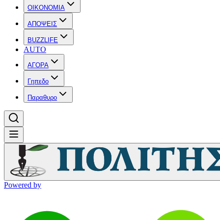
OIKONOMIA
ΑΠΟΨΕΙΣ
BUZZLIFE
AUTO
ΑΓΟΡΑ
Γηπεδο
Παραθυρο
Powered by