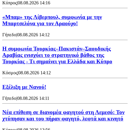
Κύπρος
|
08.08.2026 14:16
«Μπαμ» της Λίβερπουλ, συμφωνία με την
Μπαρτσελόνα για τον Αραούχο!
Γήπεδο
|
08.08.2026 14:12
Η συμφωνία Τουρκίας–Πακιστάν–Σαουδικής
Αραβίας ενισχύει το στρατηγικό βάθος της
Τουρκίας - Τι σημαίνει για Ελλάδα και Κύπρο
Κόσμος
|
08.08.2026 14:12
Εξέλιξη με Νανού!
Γήπεδο
|
08.08.2026 14:11
Νέα επίθεση σε διανομέα φαγητού στη Λεμεσό: Τον
χτύπησαν και του πήραν φαγητό, λεφτά και κινητό
Κύπρος
|
08.08.2026 13:56