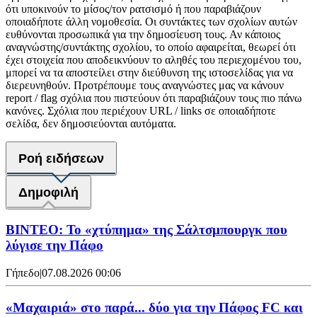
ότι υποκινούν το μίσος/τον ρατσισμό ή που παραβιάζουν
οποιαδήποτε άλλη νομοθεσία. Οι συντάκτες των σχολίων αυτών
ευθύνονται προσωπικά για την δημοσίευση τους. Αν κάποιος
αναγνώστης/συντάκτης σχολίου, το οποίο αφαιρείται, θεωρεί ότι
έχει στοιχεία που αποδεικνύουν το αληθές του περιεχομένου του,
μπορεί να τα αποστείλει στην διεύθυνση της ιστοσελίδας για να
διερευνηθούν. Προτρέπουμε τους αναγνώστες μας να κάνουν
report / flag σχόλια που πιστεύουν ότι παραβιάζουν τους πιο πάνω
κανόνες. Σχόλια που περιέχουν URL / links σε οποιαδήποτε
σελίδα, δεν δημοσιεύονται αυτόματα.
Ροή ειδήσεων
Δημοφιλή
ΒΙΝΤΕΟ: Το «χτύπημα» της Σάλτσμπουργκ που
λύγισε την Πάφο
Γήπεδο
|
07.08.2026 00:06
«Μαχαιριά» στο παρά... δύο για την Πάφος FC και