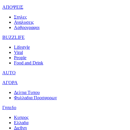
ΑΠΟΨΕΙΣ
Στηλες
Αναλυσεις
Αρθρογραφοι
BUZZLIFE
Lifestyle
Viral
People
Food and Drink
AUTO
ΑΓΟΡΑ
Δελτια Τυπου
Φυλλαδια Προσφορων
Γηπεδο
Κυπρος
Ελλαδα
Διεθνη