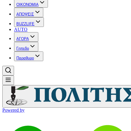
OIKONOMIA
ΑΠΟΨΕΙΣ
BUZZLIFE
AUTO
ΑΓΟΡΑ
Γηπεδο
Παραθυρο
Powered by