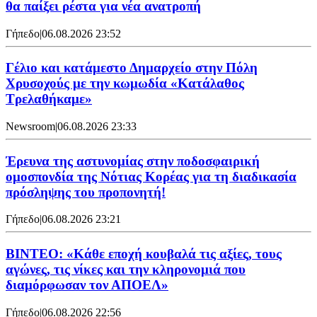
θα παίξει ρέστα για νέα ανατροπή
Γήπεδο
|
06.08.2026 23:52
Γέλιο και κατάμεστο Δημαρχείο στην Πόλη
Χρυσοχούς με την κωμωδία «Κατάλαθος
Τρελαθήκαμε»
Newsroom
|
06.08.2026 23:33
Έρευνα της αστυνομίας στην ποδοσφαιρική
ομοσπονδία της Νότιας Κορέας για τη διαδικασία
πρόσληψης του προπονητή!
Γήπεδο
|
06.08.2026 23:21
ΒΙΝΤΕΟ: «Κάθε εποχή κουβαλά τις αξίες, τους
αγώνες, τις νίκες και την κληρονομιά που
διαμόρφωσαν τον ΑΠΟΕΛ»
Γήπεδο
|
06.08.2026 22:56