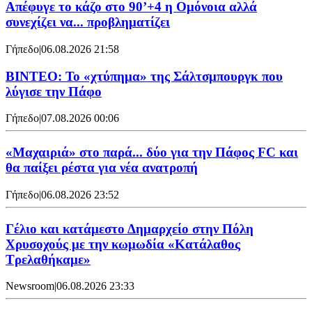
Απέφυγε το κάζο στο 90’+4 η Ομόνοια αλλά
συνεχίζει να... προβληματίζει
Γήπεδο
|
06.08.2026 21:58
ΒΙΝΤΕΟ: Το «χτύπημα» της Σάλτσμπουργκ που
λύγισε την Πάφο
Γήπεδο
|
07.08.2026 00:06
«Μαχαιριά» στο παρά... δύο για την Πάφος FC και
θα παίξει ρέστα για νέα ανατροπή
Γήπεδο
|
06.08.2026 23:52
Γέλιο και κατάμεστο Δημαρχείο στην Πόλη
Χρυσοχούς με την κωμωδία «Κατάλαθος
Τρελαθήκαμε»
Newsroom
|
06.08.2026 23:33