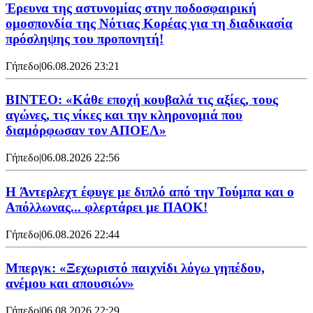
Έρευνα της αστυνομίας στην ποδοσφαιρική
ομοσπονδία της Νότιας Κορέας για τη διαδικασία
πρόσληψης του προπονητή!
Γήπεδο
|
06.08.2026 23:21
ΒΙΝΤΕΟ: «Κάθε εποχή κουβαλά τις αξίες, τους
αγώνες, τις νίκες και την κληρονομιά που
διαμόρφωσαν τον ΑΠΟΕΛ»
Γήπεδο
|
06.08.2026 22:56
H Άντερλεχτ έφυγε με διπλό από την Τούμπα και ο
Απόλλωνας... φλερτάρει με ΠΑΟΚ!
Γήπεδο
|
06.08.2026 22:44
Μπεργκ: «Ξεχωριστό παιχνίδι λόγω γηπέδου,
ανέμου και απουσιών»
Γήπεδο
|
06.08.2026 22:29