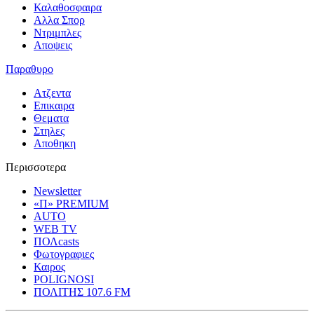
Καλαθοσφαιρα
Αλλα Σπορ
Ντριμπλες
Αποψεις
Παραθυρο
Ατζεντα
Επικαιρα
Θεματα
Στηλες
Αποθηκη
Περισσοτερα
Newsletter
«Π» PREMIUM
AUTO
WEB TV
ΠΟΛcasts
Φωτογραφιες
Καιρος
POLIGNOSI
ΠΟΛΙΤΗΣ 107.6 FM