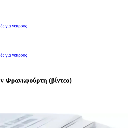
ές για νεκρούς
ές για νεκρούς
ην Φρανκφούρτη (βίντεο)