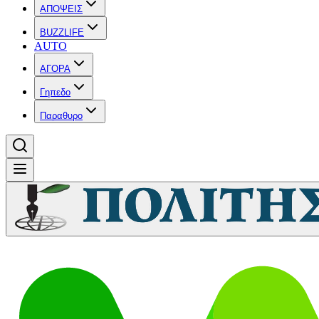
ΑΠΟΨΕΙΣ
BUZZLIFE
AUTO
ΑΓΟΡΑ
Γηπεδο
Παραθυρο