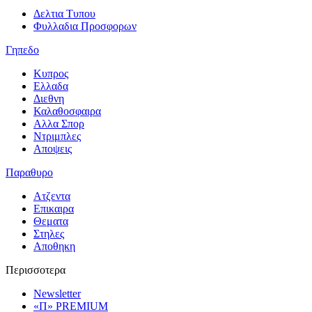
Δελτια Τυπου
Φυλλαδια Προσφορων
Γηπεδο
Κυπρος
Ελλαδα
Διεθνη
Καλαθοσφαιρα
Αλλα Σπορ
Ντριμπλες
Αποψεις
Παραθυρο
Ατζεντα
Επικαιρα
Θεματα
Στηλες
Αποθηκη
Περισσοτερα
Newsletter
«Π» PREMIUM