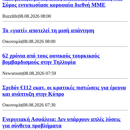
Σύρος εντυπωσίασε κορυφαία διεθνή ΜΜΕ
Buzzlife
|
08.08.2026 08:00
Το «γιατί» αποτελεί τη μισή απάντηση
Οικονομία
|
08.08.2026 08:00
62 χρόνια από τους φονικούς τουρκικούς
βομβαρδισμούς στην Τηλλυρία
Newsroom
|
08.08.2026 07:59
Σχεδόν €112 εκατ. οι κρατικές πιστώσεις για έρευνα
και ανάπτυξη στην Κύπρο
Οικονομία
|
08.08.2026 07:30
Ενεργειακή Ασφάλεια: Δεν υπάρχουν απλές λύσεις
για σύνθετα προβλήματα