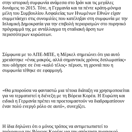
στην ιστορική συμφωνία ανάμεσα στο Ιράν και τις μεγάλες
δυνάμεις το 2015. Τότε, η Γερμανία και τα πέντε κράτη-μόνιμα
μέλη του Συμβουλίου Ασφαλείας των Ηνωμένων Εθνών είχαν
συμμετάσχει στις συνομιλίες που κατέληξαν στη συμφωνία με την
Ισλαμική Δημοκρατία για την επιβολή περιορισμών στο πυρηνικό
πρόγραμμά της με αντάλλαγμα τη σταδιακή άρση των
περισσότερων κυρώσεων.
Σύμφωνα με το ΑΠΕ-ΜΠΕ, η Μέρκελ σημειώνει ότι για αυτό
χρειάστηκε «ένας μακρύς, αλλά σημαντικός χρόνος διπλωματίας»
που οδήγησε σε ένα «καλό τέλος» πέρυσι, τη χρονιά που η
συμφωνία τέθηκε σε εφαρμογή.
«Θα μπορούσα να φανταστώ μια τέτοια διάταξη να χρησιμοποιείται
για να τερματιστεί η διένεξη με τη Βόρεια Κορέα. Η Ευρώπη και
ειδικά η Γερμανία πρέπει να προετοιμαστούν να διαδραματίσουν
έναν πολύ ενεργό ρόλο σε αυτό», συνεχίζει.
Η ίδια δηλώνει ότι ο μόνος τρόπος να αντιμετωπιστεί το
πρόγραμμα της Βόρειας Κορέας για την απόκτηση πυρηνικού