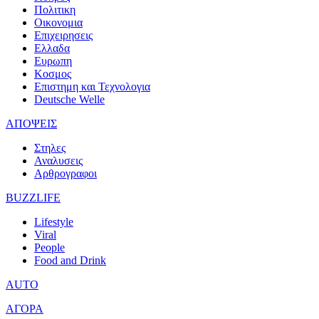
Πολιτικη
Οικονομια
Επιχειρησεις
Ελλαδα
Ευρωπη
Κοσμος
Επιστημη και Τεχνολογια
Deutsche Welle
ΑΠΟΨΕΙΣ
Στηλες
Αναλυσεις
Αρθρογραφοι
BUZZLIFE
Lifestyle
Viral
People
Food and Drink
AUTO
ΑΓΟΡΑ