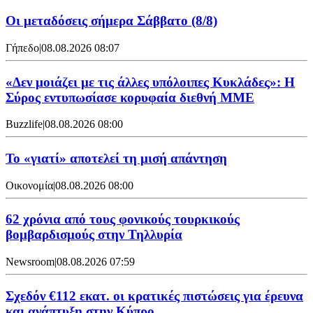
Οι μεταδόσεις σήμερα Σάββατο (8/8)
Γήπεδο
|
08.08.2026 08:07
«Δεν μοιάζει με τις άλλες υπόλοιπες Κυκλάδες»: Η
Σύρος εντυπωσίασε κορυφαία διεθνή ΜΜΕ
Buzzlife
|
08.08.2026 08:00
Το «γιατί» αποτελεί τη μισή απάντηση
Οικονομία
|
08.08.2026 08:00
62 χρόνια από τους φονικούς τουρκικούς
βομβαρδισμούς στην Τηλλυρία
Newsroom
|
08.08.2026 07:59
Σχεδόν €112 εκατ. οι κρατικές πιστώσεις για έρευνα
και ανάπτυξη στην Κύπρο