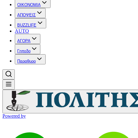
OIKONOMIA
ΑΠΟΨΕΙΣ
BUZZLIFE
AUTO
ΑΓΟΡΑ
Γηπεδο
Παραθυρο
Powered by