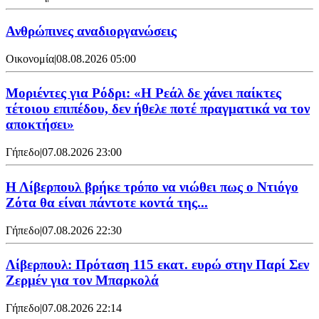
Ανθρώπινες αναδιοργανώσεις
Οικονομία
|
08.08.2026 05:00
Μοριέντες για Ρόδρι: «Η Ρεάλ δε χάνει παίκτες
τέτοιου επιπέδου, δεν ήθελε ποτέ πραγματικά να τον
αποκτήσει»
Γήπεδο
|
07.08.2026 23:00
Η Λίβερπουλ βρήκε τρόπο να νιώθει πως ο Ντιόγο
Ζότα θα είναι πάντοτε κοντά της...
Γήπεδο
|
07.08.2026 22:30
Λίβερπουλ: Πρόταση 115 εκατ. ευρώ στην Παρί Σεν
Ζερμέν για τον Μπαρκολά
Γήπεδο
|
07.08.2026 22:14