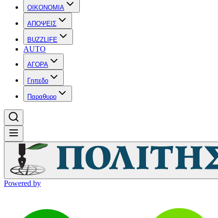
OIKONOMIA
ΑΠΟΨΕΙΣ
BUZZLIFE
AUTO
ΑΓΟΡΑ
Γηπεδο
Παραθυρο
Powered by