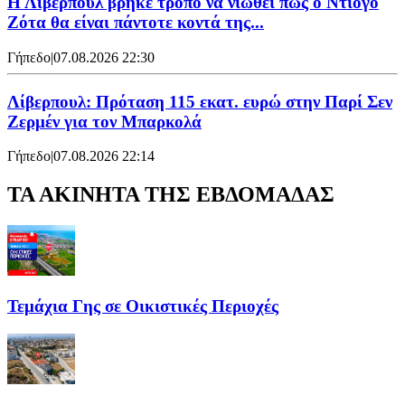
Η Λίβερπουλ βρήκε τρόπο να νιώθει πως ο Ντιόγο
Ζότα θα είναι πάντοτε κοντά της...
Γήπεδο
|
07.08.2026 22:30
Λίβερπουλ: Πρόταση 115 εκατ. ευρώ στην Παρί Σεν
Ζερμέν για τον Μπαρκολά
Γήπεδο
|
07.08.2026 22:14
ΤΑ ΑΚΙΝΗΤΑ ΤΗΣ ΕΒΔΟΜΑΔΑΣ
Τεμάχια Γης σε Οικιστικές Περιοχές