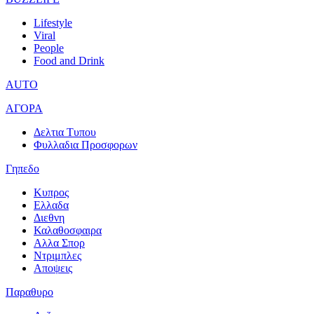
Lifestyle
Viral
People
Food and Drink
AUTO
ΑΓΟΡΑ
Δελτια Τυπου
Φυλλαδια Προσφορων
Γηπεδο
Κυπρος
Ελλαδα
Διεθνη
Καλαθοσφαιρα
Αλλα Σπορ
Ντριμπλες
Αποψεις
Παραθυρο