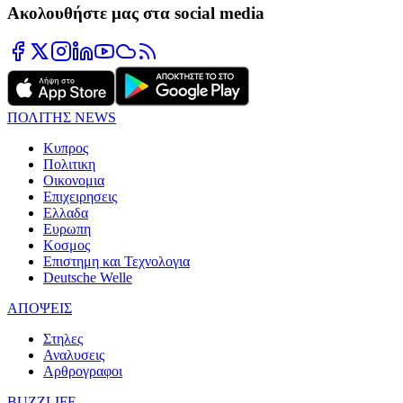
Ακολουθήστε μας στα social media
ΠΟΛΙΤΗΣ NEWS
Κυπρος
Πολιτικη
Οικονομια
Επιχειρησεις
Ελλαδα
Ευρωπη
Κοσμος
Επιστημη και Τεχνολογια
Deutsche Welle
ΑΠΟΨΕΙΣ
Στηλες
Αναλυσεις
Αρθρογραφοι
BUZZLIFE