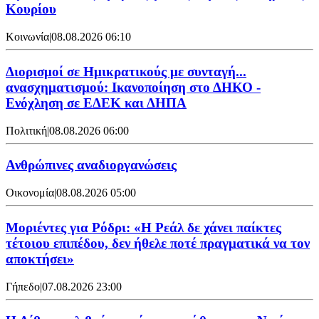
Κουρίου
Κοινωνία
|
08.08.2026 06:10
Διορισμοί σε Ημικρατικούς με συνταγή...
ανασχηματισμού: Ικανοποίηση στο ΔΗΚΟ -
Ενόχληση σε ΕΔΕΚ και ΔΗΠΑ
Πολιτική
|
08.08.2026 06:00
Ανθρώπινες αναδιοργανώσεις
Οικονομία
|
08.08.2026 05:00
Μοριέντες για Ρόδρι: «Η Ρεάλ δε χάνει παίκτες
τέτοιου επιπέδου, δεν ήθελε ποτέ πραγματικά να τον
αποκτήσει»
Γήπεδο
|
07.08.2026 23:00