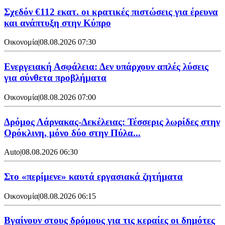
Σχεδόν €112 εκατ. οι κρατικές πιστώσεις για έρευνα
και ανάπτυξη στην Κύπρο
Οικονομία
|
08.08.2026 07:30
Ενεργειακή Ασφάλεια: Δεν υπάρχουν απλές λύσεις
για σύνθετα προβλήματα
Οικονομία
|
08.08.2026 07:00
Δρόμος Λάρνακας-Δεκέλειας: Τέσσερις λωρίδες στην
Ορόκλινη, μόνο δύο στην Πύλα...
Auto
|
08.08.2026 06:30
Στο «περίμενε» καυτά εργασιακά ζητήματα
Οικονομία
|
08.08.2026 06:15
Βγαίνουν στους δρόμους για τις κεραίες οι δημότες