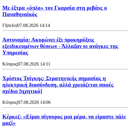
Mε έξτρα «όπλο» τον Γκαρσία στη ρεβάνς ο
Παναθηναϊκός
Γήπεδο
|
07.08.2026 14:14
Αστυνομία: Ακυρώνει έξι προκηρύξεις
εξειδικευμένων θέσεων - Άλλαξαν οι ανάγκες της
Υπηρεσίας
Κύπρος
|
07.08.2026 14:11
Χρίστος Τσίγκης: Στρατηγικής σημασίας η
ηλεκτρική διασύνδεση, αλλά χρειάζεται σαφές
σχέδιο [ηχητικό]
Κύπρος
|
07.08.2026 14:06
Κέρκεζ: «Είμαι σίγουρος μια μέρα, να είμαστε πάλι
μαζί»