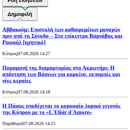
Ροή ειδήσεων
Δημοφιλή
Αββακούμ: Επιστολή των καθαιρεμένων μοναχών
πριν από τη Σύνοδο – Στο επίκεντρο Βαρνάβας και
Ραφαήλ [ηχητικό]
Κύπρος
|
07.08.2026 14:27
Παραμονή της διαμαρτυρίας στο Ακρωτήρι: Η
απάντηση των Βάσεων για καρκίνο, εκπομπές και
νέες κεραίες
Κύπρος
|
07.08.2026 14:18
Η Πάφος υποδέχεται το κορυφαίο λυρικό γεγονός
της Κύπρου με το «L'Elisir d'Amore»
Παράθυρο
|
07.08.2026 14:15