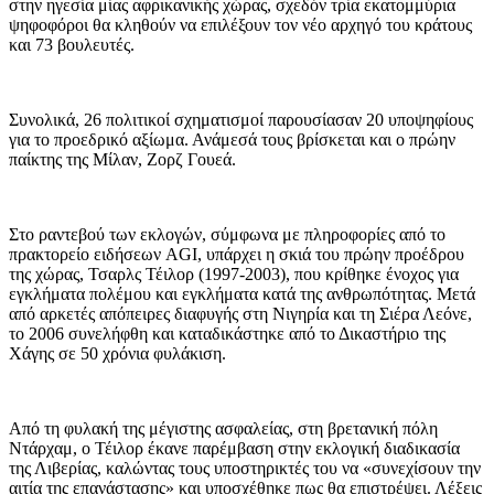
στην ηγεσία μίας αφρικανικής χώρας, σχεδόν τρία εκατομμύρια
ψηφοφόροι θα κληθούν να επιλέξουν τον νέο αρχηγό του κράτους
και 73 βουλευτές.
Συνολικά, 26 πολιτικοί σχηματισμοί παρουσίασαν 20 υποψηφίους
για το προεδρικό αξίωμα. Ανάμεσά τους βρίσκεται και ο πρώην
παίκτης της Μίλαν, Ζορζ Γουεά.
Στο ραντεβού των εκλογών, σύμφωνα με πληροφορίες από το
πρακτορείο ειδήσεων AGI, υπάρχει η σκιά του πρώην προέδρου
της χώρας, Τσαρλς Τέιλορ (1997-2003), που κρίθηκε ένοχος για
εγκλήματα πολέμου και εγκλήματα κατά της ανθρωπότητας. Μετά
από αρκετές απόπειρες διαφυγής στη Νιγηρία και τη Σιέρα Λεόνε,
το 2006 συνελήφθη και καταδικάστηκε από το Δικαστήριο της
Χάγης σε 50 χρόνια φυλάκιση.
Από τη φυλακή της μέγιστης ασφαλείας, στη βρετανική πόλη
Ντάρχαμ, ο Τέιλορ έκανε παρέμβαση στην εκλογική διαδικασία
της Λιβερίας, καλώντας τους υποστηρικτές του να «συνεχίσουν την
αιτία της επανάστασης» και υποσχέθηκε πως θα επιστρέψει. Λέξεις