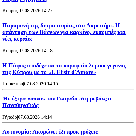
Κύπρος
|
07.08.2026 14:27
Παραμονή της διαμαρτυρίας στο Ακρωτήρι: Η
απάντηση των Βάσεων για καρκίνο, εκπομπές και
νέες κεραίες
Κύπρος
|
07.08.2026 14:18
Η Πάφος υποδέχεται το κορυφαίο λυρικό γεγονός
της Κύπρου με το «L'Elisir d'Amore»
Παράθυρο
|
07.08.2026 14:15
Mε έξτρα «όπλο» τον Γκαρσία στη ρεβάνς ο
Παναθηναϊκός
Γήπεδο
|
07.08.2026 14:14
Αστυνομία: Ακυρώνει έξι προκηρύξεις