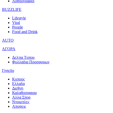
Αρθρογραφοι
BUZZLIFE
Lifestyle
Viral
People
Food and Drink
AUTO
ΑΓΟΡΑ
Δελτια Τυπου
Φυλλαδια Προσφορων
Γηπεδο
Κυπρος
Ελλαδα
Διεθνη
Καλαθοσφαιρα
Αλλα Σπορ
Ντριμπλες
Αποψεις