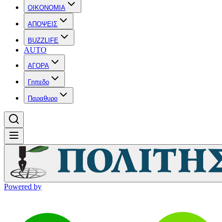
OIKONOMIA
ΑΠΟΨΕΙΣ
BUZZLIFE
AUTO
ΑΓΟΡΑ
Γηπεδο
Παραθυρο
Powered by