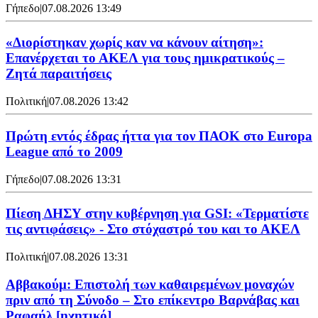
Γήπεδο
|
07.08.2026 13:49
«Διορίστηκαν χωρίς καν να κάνουν αίτηση»:
Επανέρχεται το ΑΚΕΛ για τους ημικρατικούς –
Ζητά παραιτήσεις
Πολιτική
|
07.08.2026 13:42
Πρώτη εντός έδρας ήττα για τον ΠΑΟΚ στο Europa
League από το 2009
Γήπεδο
|
07.08.2026 13:31
Πίεση ΔΗΣΥ στην κυβέρνηση για GSI: «Τερματίστε
τις αντιφάσεις» - Στο στόχαστρό του και το ΑΚΕΛ
Πολιτική
|
07.08.2026 13:31
Αββακούμ: Επιστολή των καθαιρεμένων μοναχών
πριν από τη Σύνοδο – Στο επίκεντρο Βαρνάβας και
Ραφαήλ [ηχητικό]