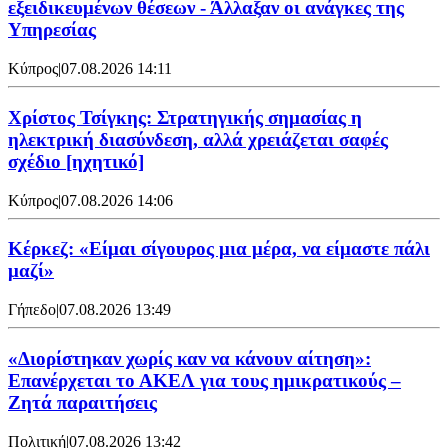
εξειδικευμένων θέσεων - Άλλαξαν οι ανάγκες της
Υπηρεσίας
Κύπρος
|
07.08.2026 14:11
Χρίστος Τσίγκης: Στρατηγικής σημασίας η
ηλεκτρική διασύνδεση, αλλά χρειάζεται σαφές
σχέδιο [ηχητικό]
Κύπρος
|
07.08.2026 14:06
Κέρκεζ: «Είμαι σίγουρος μια μέρα, να είμαστε πάλι
μαζί»
Γήπεδο
|
07.08.2026 13:49
«Διορίστηκαν χωρίς καν να κάνουν αίτηση»:
Επανέρχεται το ΑΚΕΛ για τους ημικρατικούς –
Ζητά παραιτήσεις
Πολιτική
|
07.08.2026 13:42