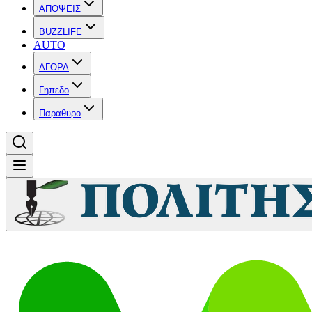
ΑΠΟΨΕΙΣ
BUZZLIFE
AUTO
ΑΓΟΡΑ
Γηπεδο
Παραθυρο