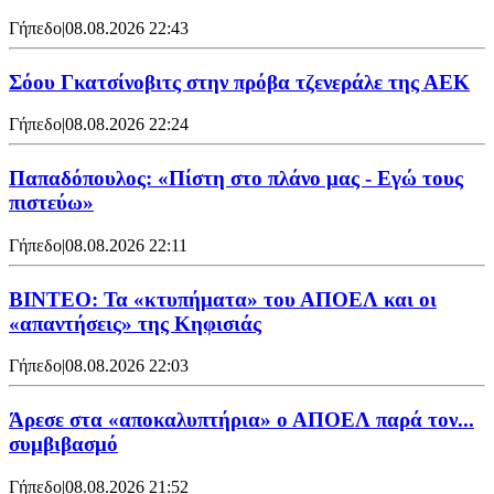
Γήπεδο
|
08.08.2026 22:43
Σόου Γκατσίνοβιτς στην πρόβα τζενεράλε της ΑΕΚ
Γήπεδο
|
08.08.2026 22:24
Παπαδόπουλος: «Πίστη στο πλάνο μας - Εγώ τους
πιστεύω»
Γήπεδο
|
08.08.2026 22:11
ΒΙΝΤΕΟ: Τα «κτυπήματα» του ΑΠΟΕΛ και οι
«απαντήσεις» της Κηφισιάς
Γήπεδο
|
08.08.2026 22:03
Άρεσε στα «αποκαλυπτήρια» ο ΑΠΟΕΛ παρά τον...
συμβιβασμό
Γήπεδο
|
08.08.2026 21:52