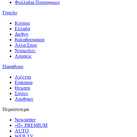
Φυλλαδια Προσφορων
Γηπεδο
Κυπρος
Ελλαδα
Διεθνη
Καλαθοσφαιρα
Αλλα Σπορ
Ντριμπλες
Αποψεις
Παραθυρο
Ατζεντα
Επικαιρα
Θεματα
Στηλες
Αποθηκη
Περισσοτερα
Newsletter
«Π» PREMIUM
AUTO
WEB TV