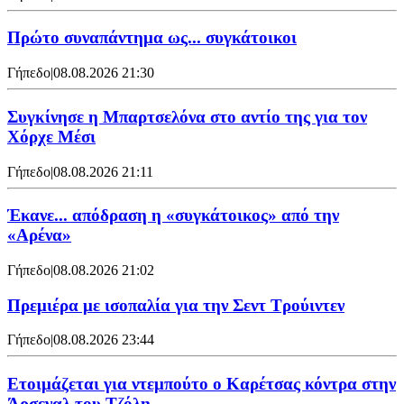
Πρώτο συναπάντημα ως... συγκάτοικοι
Γήπεδο
|
08.08.2026 21:30
Συγκίνησε η Μπαρτσελόνα στο αντίο της για τον
Χόρχε Μέσι
Γήπεδο
|
08.08.2026 21:11
Έκανε... απόδραση η «συγκάτοικος» από την
«Αρένα»
Γήπεδο
|
08.08.2026 21:02
Πρεμιέρα με ισοπαλία για την Σεντ Τρούιντεν
Γήπεδο
|
08.08.2026 23:44
Ετοιμάζεται για ντεμπούτο ο Καρέτσας κόντρα στην
Άρσεναλ του Τζόλη