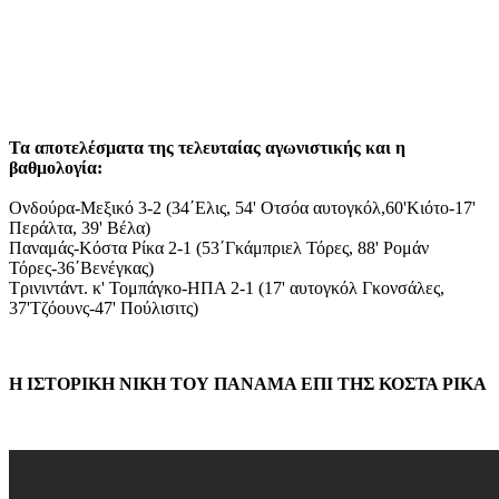
Τα αποτελέσματα της τελευταίας αγωνιστικής και η
βαθμολογία:
Ονδούρα-Μεξικό 3-2 (34΄Ελις, 54' Οτσόα αυτογκόλ,60'Κιότο-17'
Περάλτα, 39' Βέλα)
Παναμάς-Κόστα Ρίκα 2-1 (53΄Γκάμπριελ Τόρες, 88' Ρομάν
Τόρες-36΄Βενέγκας)
Τρινιντάντ. κ' Τομπάγκο-ΗΠΑ 2-1 (17' αυτογκόλ Γκονσάλες,
37'Τζόουνς-47' Πούλισιτς)
Η ΙΣΤΟΡΙΚΗ ΝΙΚΗ ΤΟΥ ΠΑΝΑΜΑ ΕΠΙ ΤΗΣ ΚΟΣΤΑ ΡΙΚΑ