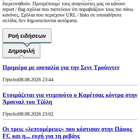
διερευνηθούν. Προτρέπουμε τους αναγνώστες μας να κάνουν
report / flag σχόλια που πιστεύουν ότι παραβιάζουν τους πιο πάνω
κανόνες. Σχόλια που περιέχουν URL / links σε οποιαδήποτε
σελίδα, δεν δημοσιεύονται αυτόματα.
Ροή ειδήσεων
Δημοφιλή
Πρεμιέρα με ισοπαλία για την Σεντ Τρούιντεν
Γήπεδο
|
08.08.2026 23:44
Ετοιμάζεται για ντεμπούτο ο Καρέτσας κόντρα στην
Άρσεναλ του Τζόλη
Γήπεδο
|
08.08.2026 23:02
Οι τρεις «λεπτομέρειες» που κόστισαν στην Πάφος
FC και η... ευχή για τη ρεβάνς