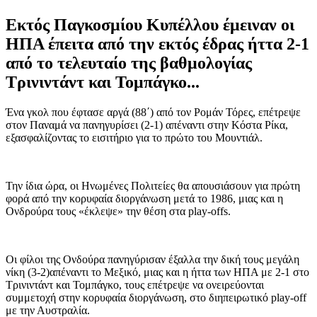
Εκτός Παγκοσμίου Κυπέλλου έμειναν οι
ΗΠΑ έπειτα από την εκτός έδρας ήττα 2-1
από το τελευταίο της βαθμολογίας
Τρινιντάντ και Τομπάγκο...
Ένα γκολ που έφτασε αργά (88΄) από τον Ρομάν Τόρες, επέτρεψε
στον Παναμά να πανηγυρίσει (2-1) απέναντι στην Κόστα Ρίκα,
εξασφαλίζοντας το εισιτήριο για το πρώτο του Μουντιάλ.
Την ίδια ώρα, οι Ηνωμένες Πολιτείες θα απουσιάσουν για πρώτη
φορά από την κορυφαία διοργάνωση μετά το 1986, μιας και η
Ονδρούρα τους «έκλεψε» την θέση στα play-offs.
Οι φίλοι της Ονδούρα πανηγύρισαν έξαλλα την δική τους μεγάλη
νίκη (3-2)απέναντι το Μεξικό, μιας και η ήττα των ΗΠΑ με 2-1 στο
Τρινιντάντ και Τομπάγκο, τους επέτρεψε να ονειρεύονται
συμμετοχή στην κορυφαία διοργάνωση, στο διηπειρωτικό play-off
με την Αυστραλία.