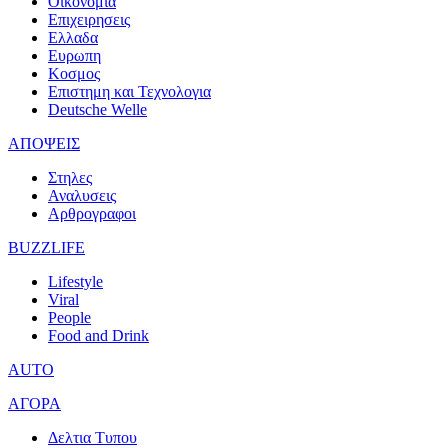
Οικονομια
Επιχειρησεις
Ελλαδα
Ευρωπη
Κοσμος
Επιστημη και Τεχνολογια
Deutsche Welle
ΑΠΟΨΕΙΣ
Στηλες
Αναλυσεις
Αρθρογραφοι
BUZZLIFE
Lifestyle
Viral
People
Food and Drink
AUTO
ΑΓΟΡΑ
Δελτια Τυπου