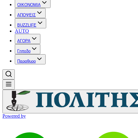
OIKONOMIA
ΑΠΟΨΕΙΣ
BUZZLIFE
AUTO
ΑΓΟΡΑ
Γηπεδο
Παραθυρο
Powered by