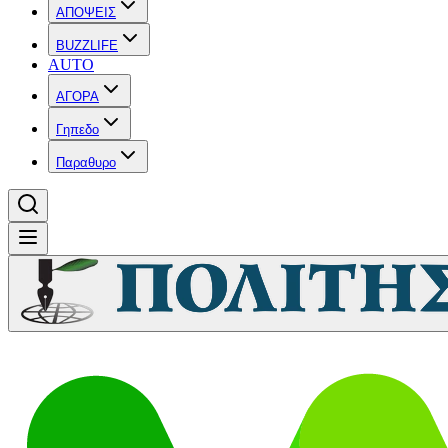
ΑΠΟΨΕΙΣ
BUZZLIFE
AUTO
ΑΓΟΡΑ
Γηπεδο
Παραθυρο