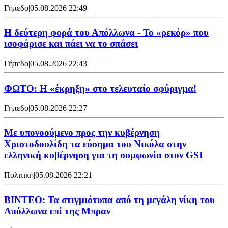
Γήπεδο
|
05.08.2026 22:49
Η δεύτερη φορά του Απόλλωνα - Το «ρεκόρ» που
ισοφάρισε και πάει να το σπάσει
Γήπεδο
|
05.08.2026 22:43
ΦΩΤΟ: Η «έκρηξη» στο τελευταίο σφύριγμα!
Γήπεδο
|
05.08.2026 22:27
Με υπονοούμενο προς την κυβέρνηση
Χριστοδουλίδη τα εύσημα του Νικόλα στην
ελληνική κυβέρνηση για τη συμφωνία στον GSI
Πολιτική
|
05.08.2026 22:21
ΒΙΝΤΕΟ: Τα στιγμιότυπα από τη μεγάλη νίκη του
Απόλλωνα επί της Μπραν