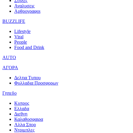
Στηλες
Αναλυσεις
Αρθρογραφοι
BUZZLIFE
Lifestyle
Viral
People
Food and Drink
AUTO
ΑΓΟΡΑ
Δελτια Τυπου
Φυλλαδια Προσφορων
Γηπεδο
Κυπρος
Ελλαδα
Διεθνη
Καλαθοσφαιρα
Αλλα Σπορ
Ντριμπλες