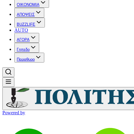
OIKONOMIA
ΑΠΟΨΕΙΣ
BUZZLIFE
AUTO
ΑΓΟΡΑ
Γηπεδο
Παραθυρο
Powered by