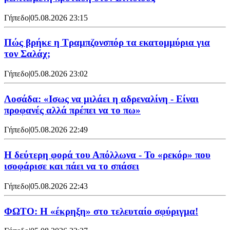
Γήπεδο
|
05.08.2026 23:15
Πώς βρήκε η Τραμπζονσπόρ τα εκατομμύρια για
τον Σαλάχ;
Γήπεδο
|
05.08.2026 23:02
Λοσάδα: «Ισως να μιλάει η αδρεναλίνη - Είναι
προφανές αλλά πρέπει να το πω»
Γήπεδο
|
05.08.2026 22:49
Η δεύτερη φορά του Απόλλωνα - Το «ρεκόρ» που
ισοφάρισε και πάει να το σπάσει
Γήπεδο
|
05.08.2026 22:43
ΦΩΤΟ: Η «έκρηξη» στο τελευταίο σφύριγμα!