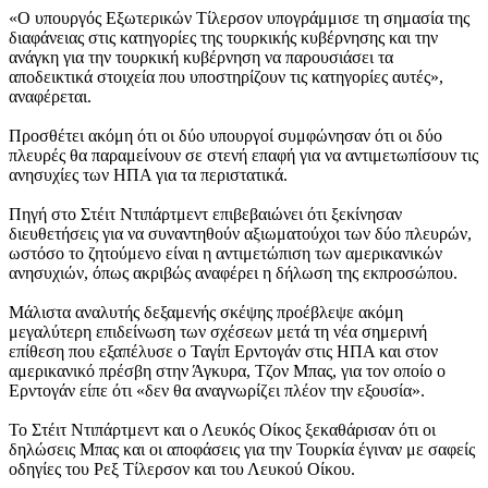
«Ο υπουργός Εξωτερικών Τίλερσον υπογράμμισε τη σημασία της
διαφάνειας στις κατηγορίες της τουρκικής κυβέρνησης και την
ανάγκη για την τουρκική κυβέρνηση να παρουσιάσει τα
αποδεικτικά στοιχεία που υποστηρίζουν τις κατηγορίες αυτές»,
αναφέρεται.
Προσθέτει ακόμη ότι οι δύο υπουργοί συμφώνησαν ότι οι δύο
πλευρές θα παραμείνουν σε στενή επαφή για να αντιμετωπίσουν τις
ανησυχίες των ΗΠΑ για τα περιστατικά.
Πηγή στο Στέιτ Ντιπάρτμεντ επιβεβαιώνει ότι ξεκίνησαν
διευθετήσεις για να συναντηθούν αξιωματούχοι των δύο πλευρών,
ωστόσο το ζητούμενο είναι η αντιμετώπιση των αμερικανικών
ανησυχιών, όπως ακριβώς αναφέρει η δήλωση της εκπροσώπου.
Μάλιστα αναλυτής δεξαμενής σκέψης προέβλεψε ακόμη
μεγαλύτερη επιδείνωση των σχέσεων μετά τη νέα σημερινή
επίθεση που εξαπέλυσε ο Ταγίπ Ερντογάν στις ΗΠΑ και στον
αμερικανικό πρέσβη στην Άγκυρα, Τζον Μπας, για τον οποίο ο
Ερντογάν είπε ότι «δεν θα αναγνωρίζει πλέον την εξουσία».
Το Στέιτ Ντιπάρτμεντ και ο Λευκός Οίκος ξεκαθάρισαν ότι οι
δηλώσεις Μπας και οι αποφάσεις για την Τουρκία έγιναν με σαφείς
οδηγίες του Ρεξ Τίλερσον και του Λευκού Οίκου.