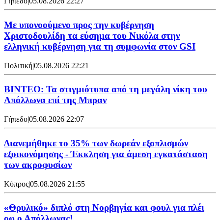
Γήπεδο
|
05.08.2026 22:27
Με υπονοούμενο προς την κυβέρνηση
Χριστοδουλίδη τα εύσημα του Νικόλα στην
ελληνική κυβέρνηση για τη συμφωνία στον GSI
Πολιτική
|
05.08.2026 22:21
ΒΙΝΤΕΟ: Τα στιγμιότυπα από τη μεγάλη νίκη του
Απόλλωνα επί της Μπραν
Γήπεδο
|
05.08.2026 22:07
Διανεμήθηκε το 35% των δωρεάν εξοπλισμών
εξοικονόμησης - Έκκληση για άμεση εγκατάσταση
των ακροφυσίων
Κύπρος
|
05.08.2026 21:55
«Θρυλικό» διπλό στη Νορβηγία και φουλ για πλέι
οφ ο Απόλλωνας!