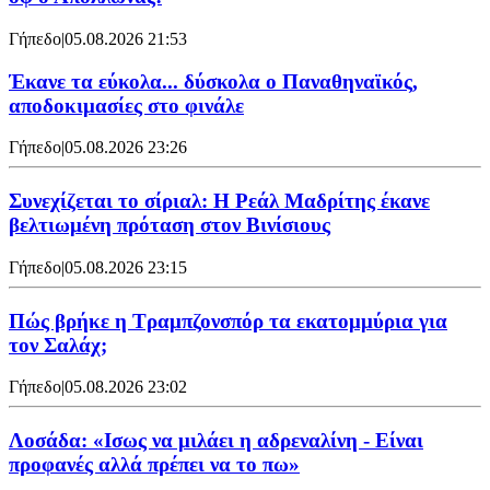
Γήπεδο
|
05.08.2026 21:53
Έκανε τα εύκολα... δύσκολα ο Παναθηναϊκός,
αποδοκιμασίες στο φινάλε
Γήπεδο
|
05.08.2026 23:26
Συνεχίζεται το σίριαλ: Η Ρεάλ Μαδρίτης έκανε
βελτιωμένη πρόταση στον Βινίσιους
Γήπεδο
|
05.08.2026 23:15
Πώς βρήκε η Τραμπζονσπόρ τα εκατομμύρια για
τον Σαλάχ;
Γήπεδο
|
05.08.2026 23:02
Λοσάδα: «Ισως να μιλάει η αδρεναλίνη - Είναι
προφανές αλλά πρέπει να το πω»