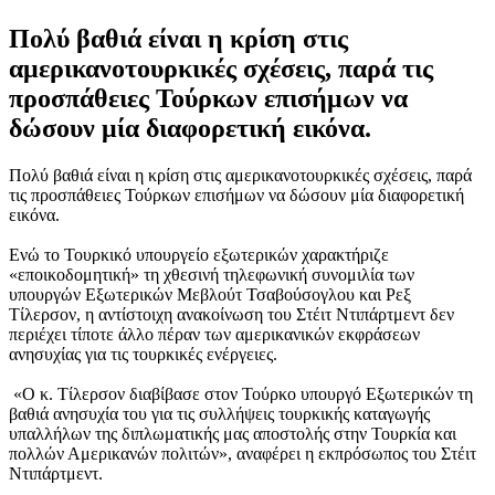
Πολύ βαθιά είναι η κρίση στις
αμερικανοτουρκικές σχέσεις, παρά τις
προσπάθειες Τούρκων επισήμων να
δώσουν μία διαφορετική εικόνα.
Πολύ βαθιά είναι η κρίση στις αμερικανοτουρκικές σχέσεις, παρά
τις προσπάθειες Τούρκων επισήμων να δώσουν μία διαφορετική
εικόνα.
Ενώ το Τουρκικό υπουργείο εξωτερικών χαρακτήριζε
«εποικοδομητική» τη χθεσινή τηλεφωνική συνομιλία των
υπουργών Εξωτερικών Μεβλούτ Τσαβούσογλου και Ρεξ
Τίλερσον, η αντίστοιχη ανακοίνωση του Στέιτ Ντιπάρτμεντ δεν
περιέχει τίποτε άλλο πέραν των αμερικανικών εκφράσεων
ανησυχίας για τις τουρκικές ενέργειες.
«Ο κ. Τίλερσον διαβίβασε στον Τούρκο υπουργό Εξωτερικών τη
βαθιά ανησυχία του για τις συλλήψεις τουρκικής καταγωγής
υπαλλήλων της διπλωματικής μας αποστολής στην Τουρκία και
πολλών Αμερικανών πολιτών», αναφέρει η εκπρόσωπος του Στέιτ
Ντιπάρτμεντ.