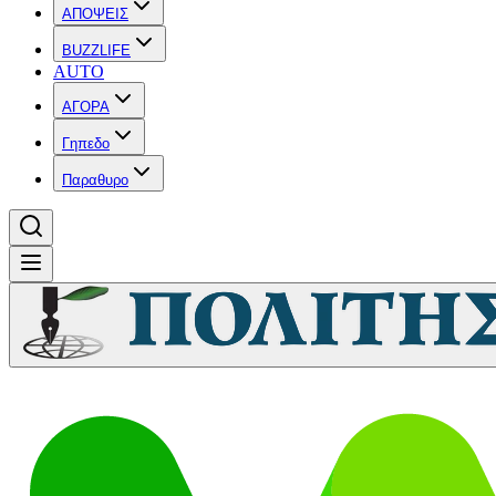
ΑΠΟΨΕΙΣ
BUZZLIFE
AUTO
ΑΓΟΡΑ
Γηπεδο
Παραθυρο