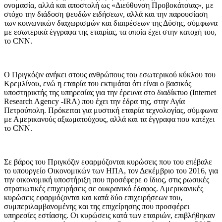
ονομασία, αλλά και αποστολή ως «Διεύθυνση Προβοκάτσιας», με
στόχο την διάδοση ψευδών ειδήσεων, αλλά και την παρουσίαση
των κοινωνικών διαχωρισμών και διαιρέσεων της Δύσης, σύμφωνα
με εσωτερικά έγγραφα της εταιρίας, τα οποία έχει στην κατοχή του,
το CNN.
Ο Πριγκόζιν ανήκει στους ανθρώπους του εσωτερικού κύκλου του
Κρεμλίνου, ενώ η εταιρία του εκτιμάται ότι είναι ο βασικός
υποστηρικτής της υπηρεσίας για την έρευνα στο διαδίκτυο (Internet
Research Agency -IRA) που έχει την έδρα της, στην Αγία
Πετρούπολη. Πρόκειται για μυστική εταιρία τεχνολογίας, σύμφωνα
με Αμερικανούς αξιωματούχους, αλλά και τα έγγραφα που κατέχει
το CNN.
Σε βάρος του Πριγκόζιν εφαρμόζονται κυρώσεις που του επέβαλε
το υπουργείο Οικονομικών των ΗΠΑ, τον Δεκέμβριο του 2016, για
την οικονομική υποστήριξη που προσέφερε ο ίδιος, στις ρωσικές
στρατιωτικές επιχειρήσεις σε ουκρανικό έδαφος. Αμερικανικές
κυρώσεις εφαρμόζονται και κατά δύο επιχειρήσεων του,
συμπεριλαμβανομένης και της επιχείρησης που προσφέρει
υπηρεσίες εστίασης. Οι κυρώσεις κατά των εταιριών, επιβλήθηκαν