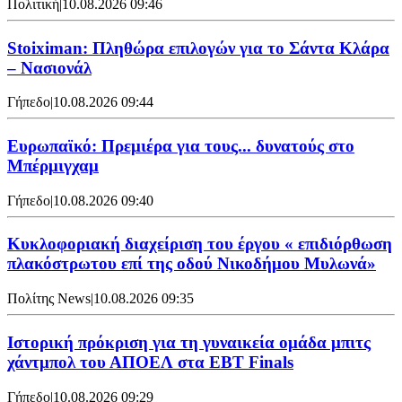
Πολιτική
|
10.08.2026 09:46
Stoiximan: Πληθώρα επιλογών για το Σάντα Κλάρα
– Νασιονάλ
Γήπεδο
|
10.08.2026 09:44
Ευρωπαϊκό: Πρεμιέρα για τους... δυνατούς στο
Μπέρμιγχαμ
Γήπεδο
|
10.08.2026 09:40
Κυκλοφοριακή διαχείριση του έργου « επιδιόρθωση
πλακόστρωτου επί της οδού Νικοδήμου Μυλωνά»
Πολίτης News
|
10.08.2026 09:35
Ιστορική πρόκριση για τη γυναικεία ομάδα μπιτς
χάντμπολ του ΑΠΟΕΛ στα EBT Finals
Γήπεδο
|
10.08.2026 09:29