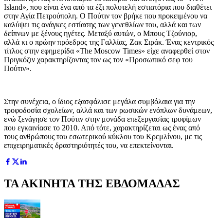
Island», που είναι ένα από τα έξι πολυτελή εστιατόρια που διαθέτει
στην Αγία Πετρούπολη. Ο Πούτιν τον βρήκε που προκειμένου να
καλύψει τις ανάγκες εστίασης των γενεθλίων του, αλλά και των
δείπνων με ξένους ηγέτες. Μεταξύ αυτών, ο Μπους Τζούνιορ,
αλλά κι ο πρώην πρόεδρος της Γαλλίας, Ζακ Σιράκ. Ένας κεντρικός
τίτλος στην εφημερίδα «The Moscow Times» είχε αναφερθεί στον
Πριγκόζιν χαρακτηρίζοντας τον ως τον «Προσωπικό σεφ του
Πούτιν».
Στην συνέχεια, ο ίδιος εξασφάλισε μεγάλα συμβόλαια για την
τροφοδοσία σχολείων, αλλά και των ρωσικών ενόπλων δυνάμεων,
ενώ ξενάγησε τον Πούτιν στην μονάδα επεξεργασίας τροφίμων
που εγκαινίασε το 2010. Από τότε, χαρακτηρίζεται ως ένας από
τους ανθρώπους του εσωτερικού κύκλου του Κρεμλίνου, με τις
επιχειρηματικές δραστηριότητές του, να επεκτείνονται.
ΤΑ ΑΚΙΝΗΤΑ ΤΗΣ ΕΒΔΟΜΑΔΑΣ