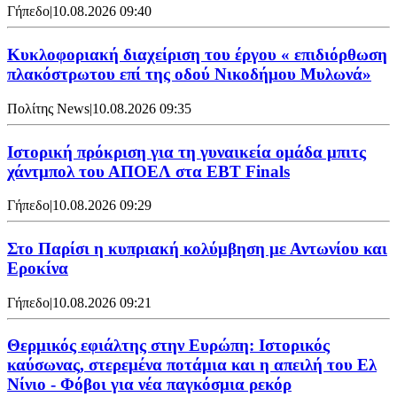
Γήπεδο
|
10.08.2026 09:40
Κυκλοφοριακή διαχείριση του έργου « επιδιόρθωση
πλακόστρωτου επί της οδού Νικοδήμου Μυλωνά»
Πολίτης News
|
10.08.2026 09:35
Ιστορική πρόκριση για τη γυναικεία ομάδα μπιτς
χάντμπολ του ΑΠΟΕΛ στα EBT Finals
Γήπεδο
|
10.08.2026 09:29
Στο Παρίσι η κυπριακή κολύμβηση με Αντωνίου και
Εροκίνα
Γήπεδο
|
10.08.2026 09:21
Θερμικός εφιάλτης στην Ευρώπη: Ιστορικός
καύσωνας, στερεμένα ποτάμια και η απειλή του Ελ
Νίνιο - Φόβοι για νέα παγκόσμια ρεκόρ