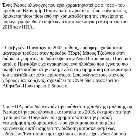
Ένας Ρώσος ολιγάρχης που έχει χαρακτηριστεί ως ο «σεφ» του
προέδρου Βλαντιμίρ Πούτιν από τον ρωσικό Τύπο φαίνεται πως
βρίσκεται πίσω πίσω από την χρηματοδότηση της επιχείρησης
παραγωγής ψευδών ειδήσεων στην προεκλογική εκστρατεία του
2016 των ΗΠΑ.
Ο Γιεβγκένι Πριγκόζιν το 2002, ο ίδιος, πρόσφερε χαβιάρι και
μανιτάρια τρούφες στον πρόεδρο Τζορτζ Μπους Τζούνιορ στην
διάρκεια γεύματος σε διάσκεψη στην Αγία Πετρούπολη. Πριν από
αυτό, ο Πριγκόζιν είχε ανακαινίσει ένα πλοιάριο που έγινε το πιο
ακριβό εστιατόριο στην πόλη, ενώ η επιχειρηματική αυτοκρατορία
του επεκτάθηκε πολύ περισσότερο, ξεπερνώντας τους στενούς
χώρους μιας κουζίνας, σχολιάζει το CNN όπως αναφέρει το
Αθηναϊκό Πρακτορείο Ειδήσεων.
Στις ΗΠΑ, όσοι διερευνούν την υπόθεση της πιθανής εμπλοκής της
Ρωσίας στην προεκλογική εκστρατεία του 2016, εκτιμούν ότι ήταν
η εταιρία του Πριγκόζιν που χρηματοδότησε την ρωσική
«επιχείρηση τρολαρίσματος» που χρησιμοποίησε τα μέσα
κοινωνικής δικτύωσης για την διάδοση κατασκευασμένων
ειδήσεων. Ένα τμήμα της επιχείρησης αυτής είχε ενδιαφέρουσα