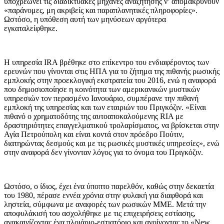
υποχρεώνει τις διαδικτυακές μηχανές αναζήτησης ν’ απομακρύνουν
«παράνομες, μη ακριβείς και παραπλανητικές πληροφορίες».
Ωστόσο, η υπόθεση αυτή των μηνύσεων αργότερα
εγκαταλείφθηκε.
Η υπηρεσία IRA βρέθηκε στο επίκεντρο του ενδιαφέροντος των
ερευνών που γίνονται στις ΗΠΑ για το ζήτημα της πιθανής ρωσικής
εμπλοκής στην προεκλογική εκστρατεία του 2016, ενώ η αναφορά
που δημοσιοποίησε η κοινότητα των αμερικανικών μυστικών
υπηρεσιών τον περασμένο Ιανουάριο, συμπέρανε την πιθανή
εμπλοκή της υπηρεσίας και των εταιριών του Πριγκόζιν. «Είναι
πιθανό ο χρηματοδότης της αυτοαποκαλούμενης RIA με
δραστηριότητες επαγγελματικού τρολαρίσματος, να βρίσκεται στην
Αγία Πετρούπολη και είναι κοντά στον πρόεδρο Πούτιν,
διατηρώντας δεσμούς και με τις ρωσικές μυστικές υπηρεσίες», ενώ
στην αναφορά δεν γίνονταν λόγος για το όνομα του Πριγκόζιν.
Ωστόσο, ο ίδιος, έχει ένα ύποπτο παρελθόν, καθώς στην δεκαετία
του 1980, πέρασε εννέα χρόνια στην φυλακή για διαφθορά και
ληστεία, σύμφωνα με αναφορές των ρωσικών ΜΜΕ. Μετά την
αποφυλάκισή του ασχολήθηκε με τις επιχειρήσεις εστίασης,
ανακαινίζοντας ένα πλοιάριο-εστιατόριο και ανοίγοντας το «New