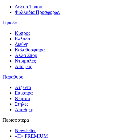
Δελτια Τυπου
Φυλλαδια Προσφορων
Γηπεδο
Κυπρος
Ελλαδα
Διεθνη
Καλαθοσφαιρα
Αλλα Σπορ
Ντριμπλες
Αποψεις
Παραθυρο
Ατζεντα
Επικαιρα
Θεματα
Στηλες
Αποθηκη
Περισσοτερα
Newsletter
«Π» PREMIUM