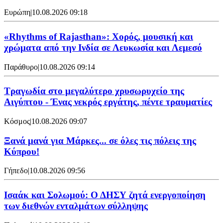
Ευρώπη
|
10.08.2026 09:18
«Rhythms of Rajasthan»: Χορός, μουσική και
χρώματα από την Ινδία σε Λευκωσία και Λεμεσό
Παράθυρο
|
10.08.2026 09:14
Τραγωδία στο μεγαλύτερο χρυσωρυχείο της
Αιγύπτου - Ένας νεκρός εργάτης, πέντε τραυματίες
Κόσμος
|
10.08.2026 09:07
Ξανά μανά για Μάρκες... σε όλες τις πόλεις της
Κύπρου!
Γήπεδο
|
10.08.2026 09:56
Ισαάκ και Σολωμού: Ο ΔΗΣΥ ζητά ενεργοποίηση
των διεθνών ενταλμάτων σύλληψης