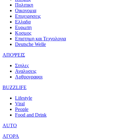
Πολιτικη
Οικονομια
Επιχειρησεις
Ελλαδα
Ευρωπη
Κοσμος
Επιστημη και Τεχνολογια
Deutsche Welle
ΑΠΟΨΕΙΣ
Στηλες
Αναλυσεις
Αρθρογραφοι
BUZZLIFE
Lifestyle
Viral
People
Food and Drink
AUTO
ΑΓΟΡΑ