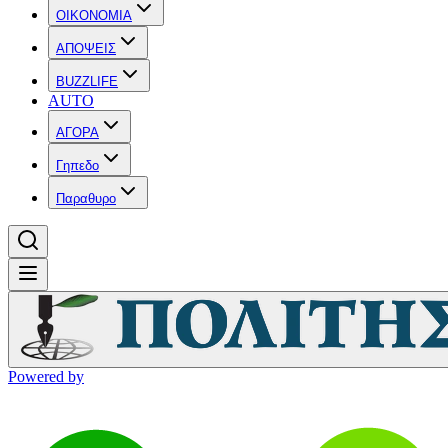
OIKONOMIA
ΑΠΟΨΕΙΣ
BUZZLIFE
AUTO
ΑΓΟΡΑ
Γηπεδο
Παραθυρο
Powered by