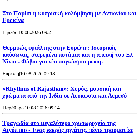
Στο Παρίσι η κυπριακή κολύμβηση με Αντωνίου και
Εροκίνα
Γήπεδο
|
10.08.2026 09:21
Θερμικός εφιάλτης στην Ευρώπη: Ιστορικός
καύσωνας, στερεμένα ποτάμια και η απειλή του Ελ
Νίνιο - Φόβοι για νέα παγκόσμια ρεκόρ
Ευρώπη
|
10.08.2026 09:18
«Rhythms of Rajasthan»: Χορός, μουσική και
χρώματα από την Ινδία σε Λευκωσία και Λεμεσό
Παράθυρο
|
10.08.2026 09:14
Τραγωδία στο μεγαλύτερο χρυσωρυχείο της
Αιγύπτου - Ένας νεκρός εργάτης, πέντε τραυματίες