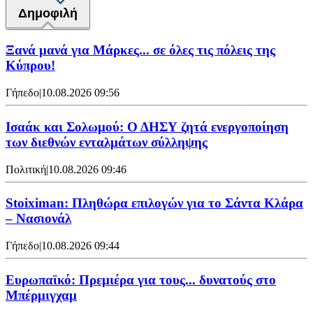
Δημοφιλή
Ξανά μανά για Μάρκες... σε όλες τις πόλεις της
Κύπρου!
Γήπεδο
|
10.08.2026 09:56
Ισαάκ και Σολωμού: Ο ΔΗΣΥ ζητά ενεργοποίηση
των διεθνών ενταλμάτων σύλληψης
Πολιτική
|
10.08.2026 09:46
Stoiximan: Πληθώρα επιλογών για το Σάντα Κλάρα
– Νασιονάλ
Γήπεδο
|
10.08.2026 09:44
Ευρωπαϊκό: Πρεμιέρα για τους... δυνατούς στο
Μπέρμιγχαμ