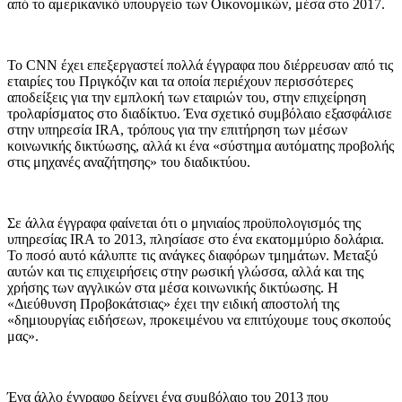
από το αμερικανικό υπουργείο των Οικονομικών, μέσα στο 2017.
Το CNN έχει επεξεργαστεί πολλά έγγραφα που διέρρευσαν από τις
εταιρίες του Πριγκόζιν και τα οποία περιέχουν περισσότερες
αποδείξεις για την εμπλοκή των εταιριών του, στην επιχείρηση
τρολαρίσματος στο διαδίκτυο. Ένα σχετικό συμβόλαιο εξασφάλισε
στην υπηρεσία IRA, τρόπους για την επιτήρηση των μέσων
κοινωνικής δικτύωσης, αλλά κι ένα «σύστημα αυτόματης προβολής
στις μηχανές αναζήτησης» του διαδικτύου.
Σε άλλα έγγραφα φαίνεται ότι ο μηνιαίος προϋπολογισμός της
υπηρεσίας IRA το 2013, πλησίασε στο ένα εκατομμύριο δολάρια.
Το ποσό αυτό κάλυπτε τις ανάγκες διαφόρων τμημάτων. Μεταξύ
αυτών και τις επιχειρήσεις στην ρωσική γλώσσα, αλλά και της
χρήσης των αγγλικών στα μέσα κοινωνικής δικτύωσης. Η
«Διεύθυνση Προβοκάτσιας» έχει την ειδική αποστολή της
«δημιουργίας ειδήσεων, προκειμένου να επιτύχουμε τους σκοπούς
μας».
Ένα άλλο έγγραφο δείχνει ένα συμβόλαιο του 2013 που