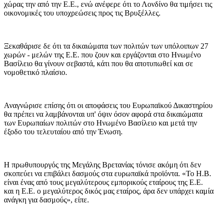
χώρας την από την Ε.Ε., ενώ ανέφερε ότι το Λονδίνο θα τιμήσει τις
οικονομικές του υποχρεώσεις προς τις Βρυξέλλες.
Ξεκαθάρισε δε ότι τα δικαιώματα των πολιτών των υπόλοιπων 27
χωρών - μελών της Ε.Ε. που ζουν και εργάζονται στο Ηνωμένο
Βασίλειο θα γίνουν σεβαστά, κάτι που θα αποτυπωθεί και σε
νομοθετικό πλαίσιο.
Αναγνώρισε επίσης ότι οι αποφάσεις του Ευρωπαϊκού Δικαστηρίου
θα πρέπει να λαμβάνονται υπ' όψιν όσον αφορά στα δικαιώματα
των Ευρωπαίων πολιτών στο Ηνωμένο Βασίλειο και μετά την
έξοδο του τελευταίου από την Ένωση.
Η πρωθυπουργός της Μεγάλης Βρετανίας τόνισε ακόμη ότι δεν
σκοπεύει να επιβάλει δασμούς στα ευρωπαϊκά προϊόντα. «Το Η.Β.
είναι ένας από τους μεγαλύτερους εμπορικούς εταίρους της Ε.Ε.
και η Ε.Ε. ο μεγαλύτερος δικός μας εταίρος, άρα δεν υπάρχει καμία
ανάγκη για δασμούς», είπε.