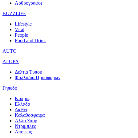
Αρθρογραφοι
BUZZLIFE
Lifestyle
Viral
People
Food and Drink
AUTO
ΑΓΟΡΑ
Δελτια Τυπου
Φυλλαδια Προσφορων
Γηπεδο
Κυπρος
Ελλαδα
Διεθνη
Καλαθοσφαιρα
Αλλα Σπορ
Ντριμπλες
Αποψεις