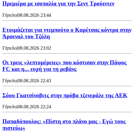
Πρεμιέρα με ισοπαλία για την Σεντ Τρούιντεν
Γήπεδο
|
08.08.2026 23:44
Ετοιμάζεται για ντεμπούτο ο Καρέτσας κόντρα στην
Άρσεναλ του Τζόλη
Γήπεδο
|
08.08.2026 23:02
Οι τρεις «λεπτομέρειες» που κόστισαν στην Πάφος
FC και η... ευχή για τη ρεβάνς
Γήπεδο
|
08.08.2026 22:43
Σόου Γκατσίνοβιτς στην πρόβα τζενεράλε της ΑΕΚ
Γήπεδο
|
08.08.2026 22:24
Παπαδόπουλος: «Πίστη στο πλάνο μας - Εγώ τους
πιστεύω»