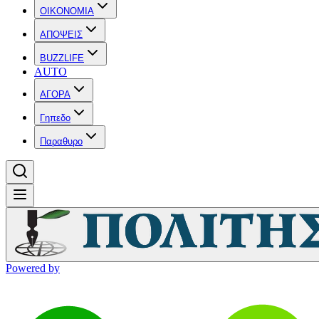
OIKONOMIA
ΑΠΟΨΕΙΣ
BUZZLIFE
AUTO
ΑΓΟΡΑ
Γηπεδο
Παραθυρο
Powered by