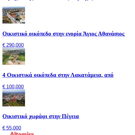
Οικιστικό οικόπεδο στην ενορία Άγιος Αθανάσιος
€ 290,000
4 Οικιστικά οικόπεδα στην Λακατάμεια, από
€ 100,000
Οικιστικό χωράφι στην Πέγεια
€ 55,000