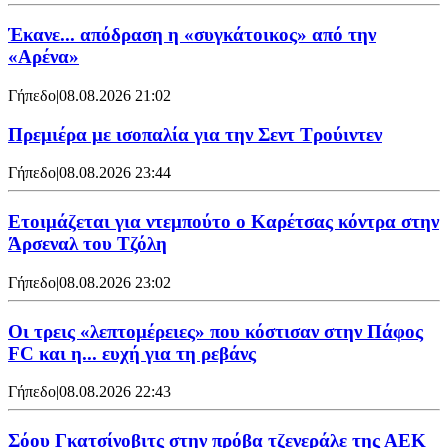
Έκανε... απόδραση η «συγκάτοικος» από την
«Αρένα»
Γήπεδο
|
08.08.2026 21:02
Πρεμιέρα με ισοπαλία για την Σεντ Τρούιντεν
Γήπεδο
|
08.08.2026 23:44
Ετοιμάζεται για ντεμπούτο ο Καρέτσας κόντρα στην
Άρσεναλ του Τζόλη
Γήπεδο
|
08.08.2026 23:02
Οι τρεις «λεπτομέρειες» που κόστισαν στην Πάφος
FC και η... ευχή για τη ρεβάνς
Γήπεδο
|
08.08.2026 22:43
Σόου Γκατσίνοβιτς στην πρόβα τζενεράλε της ΑΕΚ