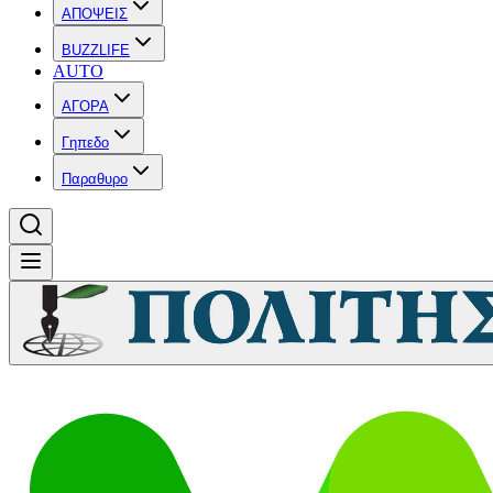
ΑΠΟΨΕΙΣ
BUZZLIFE
AUTO
ΑΓΟΡΑ
Γηπεδο
Παραθυρο