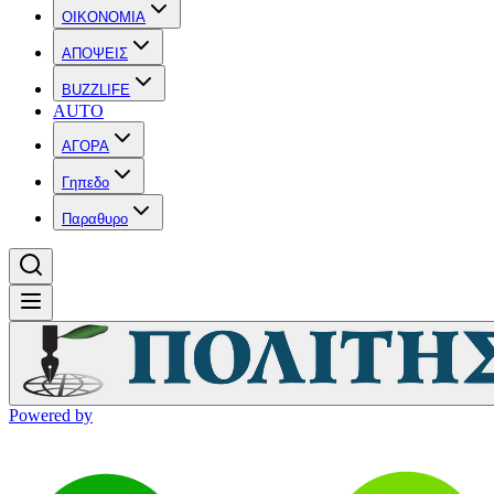
OIKONOMIA
ΑΠΟΨΕΙΣ
BUZZLIFE
AUTO
ΑΓΟΡΑ
Γηπεδο
Παραθυρο
Powered by