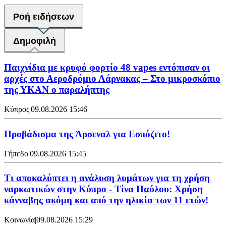
Ροή ειδήσεων
Δημοφιλή
Παιχνίδια με κρυφό φορτίο 48 vapes εντόπισαν οι
αρχές στο Αεροδρόμιο Λάρνακας – Στο μικροσκόπιο
της ΥΚΑΝ ο παραλήπτης
Κύπρος
|
09.08.2026 15:46
Προβάδισμα της Άρσεναλ για Εσπόζιτο!
Γήπεδο
|
09.08.2026 15:45
Τι αποκαλύπτει η ανάλυση λυμάτων για τη χρήση
ναρκωτικών στην Κύπρο - Τίνα Παύλου: Χρήση
κάνναβης ακόμη και από την ηλικία των 11 ετών!
Κοινωνία
|
09.08.2026 15:29