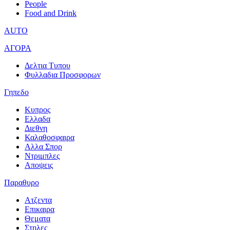
People
Food and Drink
AUTO
ΑΓΟΡΑ
Δελτια Τυπου
Φυλλαδια Προσφορων
Γηπεδο
Κυπρος
Ελλαδα
Διεθνη
Καλαθοσφαιρα
Αλλα Σπορ
Ντριμπλες
Αποψεις
Παραθυρο
Ατζεντα
Επικαιρα
Θεματα
Στηλες