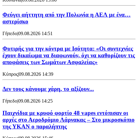
Φεύγει αήττητη από την Πολωνία η ΑΕΛ με ένα…
αστερίσκο
Γήπεδο
|
09.08.2026 14:51
Φυτιρής για την κόντρα με Ισότητα: «Οι συντεχνίες
έχουν δικαίωμα να διαφωνούν, όχι να καθορίζουν τις
αποφάσεις των Σωμάτων Ασφαλείας»
Κύπρος
|
09.08.2026 14:39
Δεν τους κάνουμε χάρη, το αξίζουν...
Γήπεδο
|
09.08.2026 14:25
Παιχνίδια με κρυφό φορτίο 48 vapes εντόπισαν οι
αρχές στο Αεροδρόμιο Λάρνακας – Στο μικροσκόπιο
της ΥΚΑΝ ο παραλήπτης