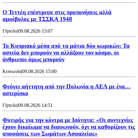
Ο Τεττέη επέστρεψε στις προπονήσεις αλλά
αμφίβολος με ΤΣΣΚΑ 1948
Γήπεδο
|
09.08.2026 15:07
Το Κυπριακό μέσα από τα μάτια δύο κωμικών: Τα
αστεία δεν μπορούν να αλλάξουν τον κόσμο, οι
άνθρωποι όμως μπορούν
Κοινωνία
|
09.08.2026 15:00
Φεύγει αήττητη από την Πολωνία η ΑΕΛ με ένα…
αστερίσκο
Γήπεδο
|
09.08.2026 14:51
Φυτιρής για την κόντρα με Ισότητα: «Οι συντεχνίες
έχουν δικαίωμα να διαφωνούν, όχι να καθορίζουν τις
αποφάσεις των Σωμάτων Ασφαλείας»