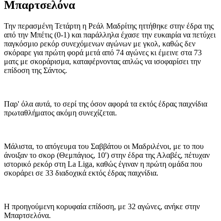
Μπαρτσελόνα
Την περασμένη Τετάρτη η Ρεάλ Μαδρίτης ηττήθηκε στην έδρα της
από την Μπέτις (0-1) και παράλληλα έχασε την ευκαιρία να πετύχει
παγκόσμιο ρεκόρ συνεχόμενων αγώνων με γκολ, καθώς δεν
σκόραρε για πρώτη φορά μετά από 74 αγώνες κι έμεινε στα 73
ματς με σκοράρισμα, καταφέρνοντας απλώς να ισοφαρίσει την
επίδοση της Σάντος.
Παρ' όλα αυτά, το σερί της όσον αφορά τα εκτός έδρας παιχνίδια
πρωταθλήματος ακόμη συνεχίζεται.
Μάλιστα, το απόγευμα του Σαββάτου οι Μαδριλένοι, με το που
άνοιξαν το σκορ (Θεμπάγιος, 10') στην έδρα της Αλαβές, πέτυχαν
ιστορικό ρεκόρ στη La Liga, καθώς έγιναν η πρώτη ομάδα που
σκοράρει σε 33 διαδοχικά εκτός έδρας παιχνίδια.
Η προηγούμενη κορυφαία επίδοση, με 32 αγώνες, ανήκε στην
Μπαρτσελόνα.