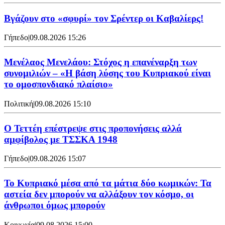
Bγάζουν στο «σφυρί» τον Σρέντερ οι Καβαλίερς!
Γήπεδο
|
09.08.2026 15:26
Μενέλαος Μενελάου: Στόχος η επανέναρξη των
συνομιλιών – «Η βάση λύσης του Κυπριακού είναι
το ομοσπονδιακό πλαίσιο»
Πολιτική
|
09.08.2026 15:10
Ο Τεττέη επέστρεψε στις προπονήσεις αλλά
αμφίβολος με ΤΣΣΚΑ 1948
Γήπεδο
|
09.08.2026 15:07
Το Κυπριακό μέσα από τα μάτια δύο κωμικών: Τα
αστεία δεν μπορούν να αλλάξουν τον κόσμο, οι
άνθρωποι όμως μπορούν
Κοινωνία
|
09.08.2026 15:00