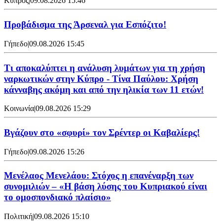
Κύπρος
|
09.08.2026 15:46
Προβάδισμα της Άρσεναλ για Εσπόζιτο!
Γήπεδο
|
09.08.2026 15:45
Τι αποκαλύπτει η ανάλυση λυμάτων για τη χρήση
ναρκωτικών στην Κύπρο - Τίνα Παύλου: Χρήση
κάνναβης ακόμη και από την ηλικία των 11 ετών!
Κοινωνία
|
09.08.2026 15:29
Bγάζουν στο «σφυρί» τον Σρέντερ οι Καβαλίερς!
Γήπεδο
|
09.08.2026 15:26
Μενέλαος Μενελάου: Στόχος η επανέναρξη των
συνομιλιών – «Η βάση λύσης του Κυπριακού είναι
το ομοσπονδιακό πλαίσιο»
Πολιτική
|
09.08.2026 15:10