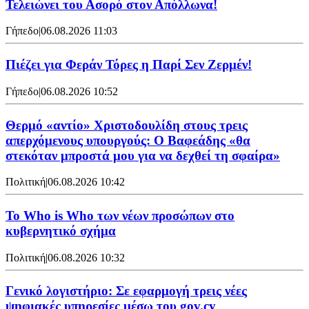
Τελειώνει του Ασορό στον Απόλλωνα!
Γήπεδο
|
06.08.2026 11:03
Πιέζει για Φεράν Τόρες η Παρί Σεν Ζερμέν!
Γήπεδο
|
06.08.2026 10:52
Θερμό «αντίο» Χριστοδουλίδη στους τρεις
απερχόμενους υπουργούς: Ο Βαφεάδης «θα
στεκόταν μπροστά μου για να δεχθεί τη σφαίρα»
Πολιτική
|
06.08.2026 10:42
Το Who is Who των νέων προσώπων στο
κυβερνητικό σχήμα
Πολιτική
|
06.08.2026 10:32
Γενικό λογιστήριο: Σε εφαρμογή τρεις νέες
ψηφιακές υπηρεσίες μέσω του gov.cy