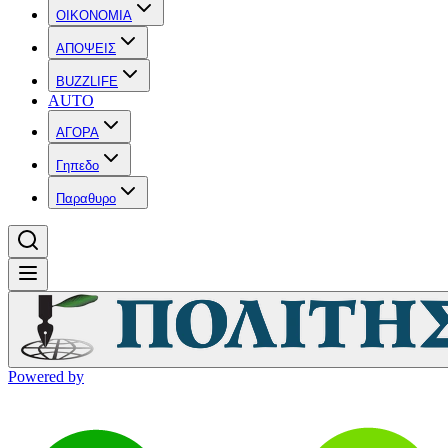
OIKONOMIA
ΑΠΟΨΕΙΣ
BUZZLIFE
AUTO
ΑΓΟΡΑ
Γηπεδο
Παραθυρο
Powered by