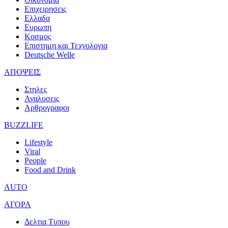
Επιχειρησεις
Ελλαδα
Ευρωπη
Κοσμος
Επιστημη και Τεχνολογια
Deutsche Welle
ΑΠΟΨΕΙΣ
Στηλες
Αναλυσεις
Αρθρογραφοι
BUZZLIFE
Lifestyle
Viral
People
Food and Drink
AUTO
ΑΓΟΡΑ
Δελτια Τυπου