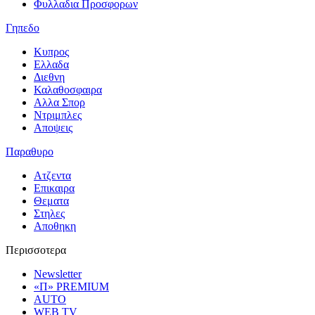
Φυλλαδια Προσφορων
Γηπεδο
Κυπρος
Ελλαδα
Διεθνη
Καλαθοσφαιρα
Αλλα Σπορ
Ντριμπλες
Αποψεις
Παραθυρο
Ατζεντα
Επικαιρα
Θεματα
Στηλες
Αποθηκη
Περισσοτερα
Newsletter
«Π» PREMIUM
AUTO
WEB TV