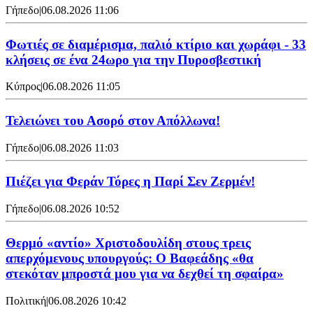
Γήπεδο
|
06.08.2026 11:06
Φωτιές σε διαμέρισμα, παλιό κτίριο και χωράφι - 33
κλήσεις σε ένα 24ωρο για την Πυροσβεστική
Κύπρος
|
06.08.2026 11:05
Τελειώνει του Ασορό στον Απόλλωνα!
Γήπεδο
|
06.08.2026 11:03
Πιέζει για Φεράν Τόρες η Παρί Σεν Ζερμέν!
Γήπεδο
|
06.08.2026 10:52
Θερμό «αντίο» Χριστοδουλίδη στους τρεις
απερχόμενους υπουργούς: Ο Βαφεάδης «θα
στεκόταν μπροστά μου για να δεχθεί τη σφαίρα»
Πολιτική
|
06.08.2026 10:42