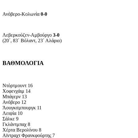
Ανόβερο-Κολωνία
0-0
Λεβερκούζεν-Αμβούργο
3-0
(20΄, 83΄ Βόλαντ, 23΄ Αλάριο)
ΒΑΘΜΟΛΟΓΙΑ
Ντόρτμουντ 16
Χοφενχάιμ 14
Μπάγερν 13
Ανόβερο 12
Άουγκσμπουργκ 11
Λειψία 10
Σάλκε 9
Γκλάντμπαχ 8
Χέρτα Βερολίνου 8
Αϊντραχτ Φρανκφούρτης 7