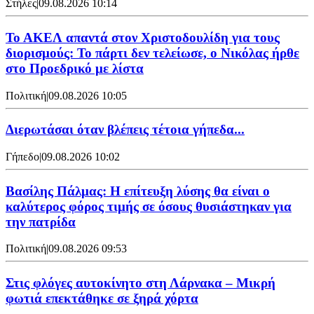
Στήλες
|
09.08.2026 10:14
Το ΑΚΕΛ απαντά στον Χριστοδουλίδη για τους
διορισμούς: Το πάρτι δεν τελείωσε, ο Νικόλας ήρθε
στο Προεδρικό με λίστα
Πολιτική
|
09.08.2026 10:05
Διερωτάσαι όταν βλέπεις τέτοια γήπεδα...
Γήπεδο
|
09.08.2026 10:02
Βασίλης Πάλμας: Η επίτευξη λύσης θα είναι ο
καλύτερος φόρος τιμής σε όσους θυσιάστηκαν για
την πατρίδα
Πολιτική
|
09.08.2026 09:53
Στις φλόγες αυτοκίνητο στη Λάρνακα – Μικρή
φωτιά επεκτάθηκε σε ξηρά χόρτα