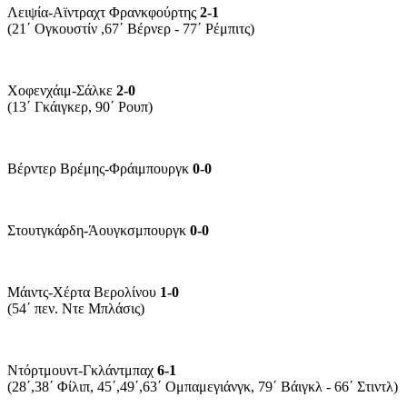
Λειψία-Αϊντραχτ Φρανκφούρτης
2-1
(21΄ Ογκουστίν ,67΄ Βέρνερ - 77΄ Ρέμπιτς)
Χοφενχάιμ-Σάλκε
2-0
(13΄ Γκάιγκερ, 90΄ Ρουπ)
Βέρντερ Βρέμης-Φράιμπουργκ
0-0
Στουτγκάρδη-Άουγκσμπουργκ
0-0
Μάιντς-Χέρτα Βερολίνου
1-0
(54΄ πεν. Ντε Μπλάσις)
Ντόρτμουντ-Γκλάντμπαχ
6-1
(28΄,38΄ Φίλιπ, 45΄,49΄,63΄ Ομπαμεγιάνγκ, 79΄ Βάιγκλ - 66΄ Στιντλ)