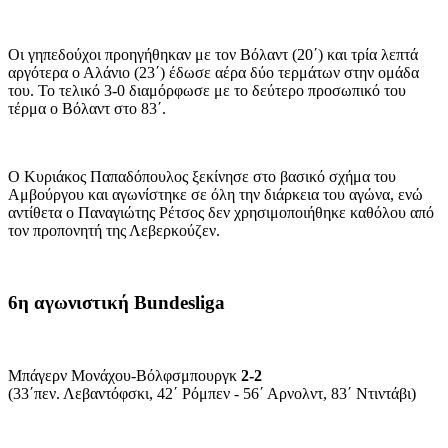
Οι γηπεδούχοι προηγήθηκαν με τον Βόλαντ (20΄) και τρία λεπτά
αργότερα ο Αλάνιο (23΄) έδωσε αέρα δύο τερμάτων στην ομάδα
του. Το τελικό 3-0 διαμόρφωσε με το δεύτερο προσωπικό του
τέρμα ο Βόλαντ στο 83΄.
Ο Κυριάκος Παπαδόπουλος ξεκίνησε στο βασικό σχήμα του
Αμβούργου και αγωνίστηκε σε όλη την διάρκεια του αγώνα, ενώ
αντίθετα ο Παναγιώτης Ρέτσος δεν χρησιμοποιήθηκε καθόλου από
τον προπονητή της Λεβερκούζεν.
6η αγωνιστική Bundesliga
Μπάγερν Μονάχου-Βόλφσμπουργκ
2-2
(33΄πεν. Λεβαντόφσκι, 42΄ Ρόμπεν - 56΄ Αρνολντ, 83΄ Ντιντάβι)