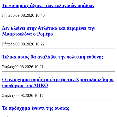
Το «απορίας άξιον» των ελληνικών ομάδων
Γήπεδο
|
09.08.2026 10:40
Δεν κλείνει στην Ατλέτικο και περιμένει την
Μπαρτσελόνα ο Ρομέρο
Γήπεδο
|
09.08.2026 10:22
Τελικά ποιος θα αναλάβει την πολιτική ευθύνη;
Στήλες
|
09.08.2026 10:21
Ο ανασχηματισμός μετέτρεψε τον Χριστοδουλίδη σε
υποψήφιο του ΔΗΚΟ
Στήλες
|
09.08.2026 10:17
Το πρόσχημα έναντι της ουσίας