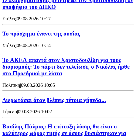
Ο ανασχηματισμός μετέτρεψε τον Χριστοδουλίδη σε
υποψήφιο του ΔΗΚΟ
Στήλες
|
09.08.2026 10:17
Το πρόσχημα έναντι της ουσίας
Στήλες
|
09.08.2026 10:14
Το ΑΚΕΛ απαντά στον Χριστοδουλίδη για τους
διορισμούς: Το πάρτι δεν τελείωσε, ο Νικόλας ήρθε
στο Προεδρικό με λίστα
Πολιτική
|
09.08.2026 10:05
Διερωτάσαι όταν βλέπεις τέτοια γήπεδα...
Γήπεδο
|
09.08.2026 10:02
Βασίλης Πάλμας: Η επίτευξη λύσης θα είναι ο
καλύτερος φόρος τιμής σε όσους θυσιάστηκαν για