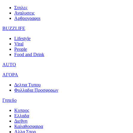
Στηλες
Αναλυσεις
Αρθρογραφοι
BUZZLIFE
Lifestyle
Viral
People
Food and Drink
AUTO
ΑΓΟΡΑ
Δελτια Τυπου
Φυλλαδια Προσφορων
Γηπεδο
Κυπρος
Ελλαδα
Διεθνη
Καλαθοσφαιρα
Αλλα Σπορ