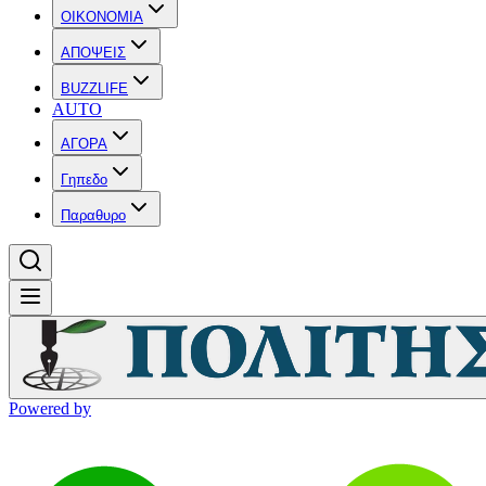
OIKONOMIA
ΑΠΟΨΕΙΣ
BUZZLIFE
AUTO
ΑΓΟΡΑ
Γηπεδο
Παραθυρο
Powered by