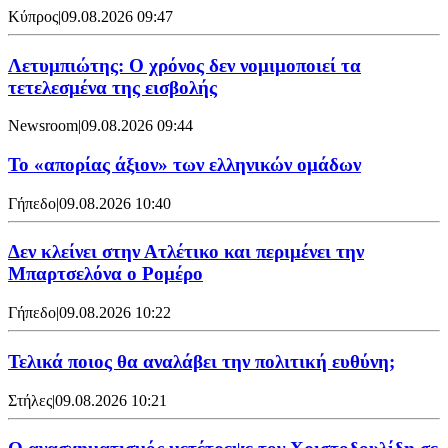
Κύπρος
|
09.08.2026 09:47
Λετυμπιώτης: Ο χρόνος δεν νομιμοποιεί τα
τετελεσμένα της εισβολής
Newsroom
|
09.08.2026 09:44
Το «απορίας άξιον» των ελληνικών ομάδων
Γήπεδο
|
09.08.2026 10:40
Δεν κλείνει στην Ατλέτικο και περιμένει την
Μπαρτσελόνα ο Ρομέρο
Γήπεδο
|
09.08.2026 10:22
Τελικά ποιος θα αναλάβει την πολιτική ευθύνη;
Στήλες
|
09.08.2026 10:21