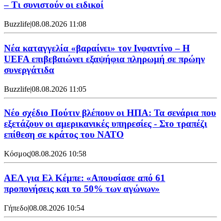
– Τι συνιστούν οι ειδικοί
Buzzlife
|
08.08.2026 11:08
Νέα καταγγελία «βαραίνει» τον Ινφαντίνο – Η
UEFA επιβεβαιώνει εξαψήφια πληρωμή σε πρώην
συνεργάτιδα
Buzzlife
|
08.08.2026 11:05
Νέο σχέδιο Πούτιν βλέπουν οι ΗΠΑ: Τα σενάρια που
εξετάζουν οι αμερικανικές υπηρεσίες - Στο τραπέζι
επίθεση σε κράτος του ΝΑΤΟ
Κόσμος
|
08.08.2026 10:58
ΑΕΛ για Ελ Κέμπε: «Απουσίασε από 61
προπονήσεις και το 50% των αγώνων»
Γήπεδο
|
08.08.2026 10:54