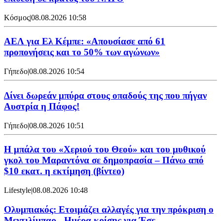
Κόσμος
|
08.08.2026 10:58
ΑΕΛ για Ελ Κέμπε: «Απουσίασε από 61
προπονήσεις και το 50% των αγώνων»
Γήπεδο
|
08.08.2026 10:54
Δίνει δωρεάν μπύρα στους οπαδούς της που πήγαν
Αυστρία η Πάφος!
Γήπεδο
|
08.08.2026 10:51
Η μπάλα του «Χεριού του Θεού» και του μυθικού
γκολ του Μαραντόνα σε δημοπρασία – Πάνω από
$10 εκατ. η εκτίμηση (βίντεο)
Lifestyle
|
08.08.2026 10:48
Ολυμπιακός: Ετοιμάζει αλλαγές για την πρόκριση ο
Μεντιλίμπαρ - Ημέρα κρίσης για Έσε