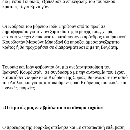
διά μέσου Τουρκίας, εξαπέλυσε ο επικεφαλής του τουρκικού
κράτους Ταγίπ Ερντογάν.
Οι Κούρδοι του βόρειου Ιράκ ψηφίζουν από το πρωί σε
δημοψήφισμα για την ανεξαρτησία της περιοχής τους, χωρίς
ωστόσο να έχει διευκρινιστεί κατά πόσον ο πρόεδρος του Ιρακινού
Κουρδιστάν Μασούντ Μπαρζανί θα κηρύξει άμεσα ανεξάρτητο
κράτος ή θα προχωρήσει σε διαπραγματεύσεις με τη Βαγδάτη.
Τουρκία και Ιράν φοβούνται ότι μια ανεξαρτητοποίηση του
Ιρακινού Κουρδιστάν, σε συνδυασμό με την αυτονομία που έχουν
κατακτήσει ντε φάκτο οι Κούρδοι της Συρίας, θα ανοίξουν τον ασκό
του Αιόλου και για τις κατοικούμενες από Κούρδους τουρκικές και
ιρανικές επαρχίες.
«Ο στρατός μας δεν βρίσκεται στα σύνορα τυχαία»
Ο πρόεδρος της Τουρκίας απείλησε και με στρατιωτική επέμβαση