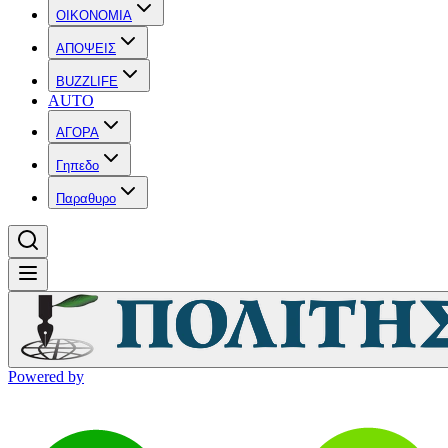
OIKONOMIA
ΑΠΟΨΕΙΣ
BUZZLIFE
AUTO
ΑΓΟΡΑ
Γηπεδο
Παραθυρο
Powered by