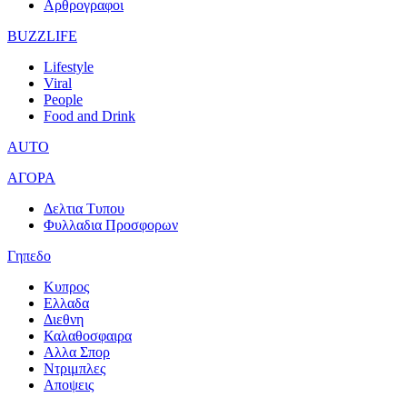
Αρθρογραφοι
BUZZLIFE
Lifestyle
Viral
People
Food and Drink
AUTO
ΑΓΟΡΑ
Δελτια Τυπου
Φυλλαδια Προσφορων
Γηπεδο
Κυπρος
Ελλαδα
Διεθνη
Καλαθοσφαιρα
Αλλα Σπορ
Ντριμπλες
Αποψεις