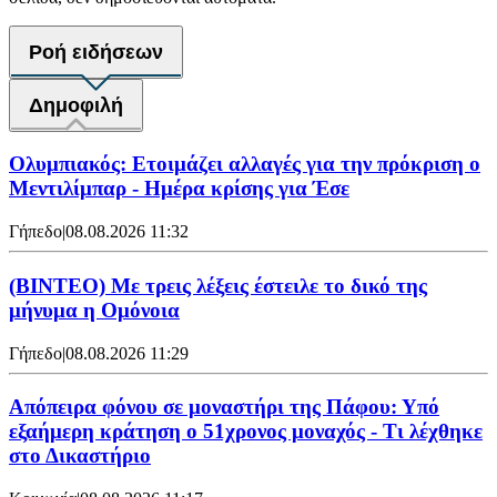
Ροή ειδήσεων
Δημοφιλή
Ολυμπιακός: Ετοιμάζει αλλαγές για την πρόκριση ο
Μεντιλίμπαρ - Ημέρα κρίσης για Έσε
Γήπεδο
|
08.08.2026 11:32
(ΒΙΝΤΕΟ) Με τρεις λέξεις έστειλε το δικό της
μήνυμα η Ομόνοια
Γήπεδο
|
08.08.2026 11:29
Απόπειρα φόνου σε μοναστήρι της Πάφου: Υπό
εξαήμερη κράτηση ο 51χρονος μοναχός - Τι λέχθηκε
στο Δικαστήριο