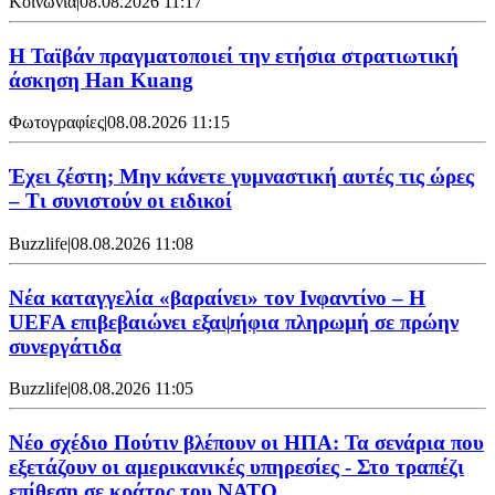
Κοινωνία
|
08.08.2026 11:17
Η Ταϊβάν πραγματοποιεί την ετήσια στρατιωτική
άσκηση Han Kuang
Φωτογραφίες
|
08.08.2026 11:15
Έχει ζέστη; Μην κάνετε γυμναστική αυτές τις ώρες
– Τι συνιστούν οι ειδικοί
Buzzlife
|
08.08.2026 11:08
Νέα καταγγελία «βαραίνει» τον Ινφαντίνο – Η
UEFA επιβεβαιώνει εξαψήφια πληρωμή σε πρώην
συνεργάτιδα
Buzzlife
|
08.08.2026 11:05
Νέο σχέδιο Πούτιν βλέπουν οι ΗΠΑ: Τα σενάρια που
εξετάζουν οι αμερικανικές υπηρεσίες - Στο τραπέζι
επίθεση σε κράτος του ΝΑΤΟ