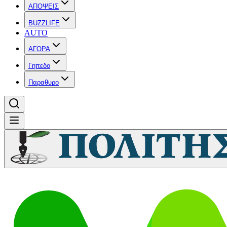
ΑΠΟΨΕΙΣ
BUZZLIFE
AUTO
ΑΓΟΡΑ
Γηπεδο
Παραθυρο